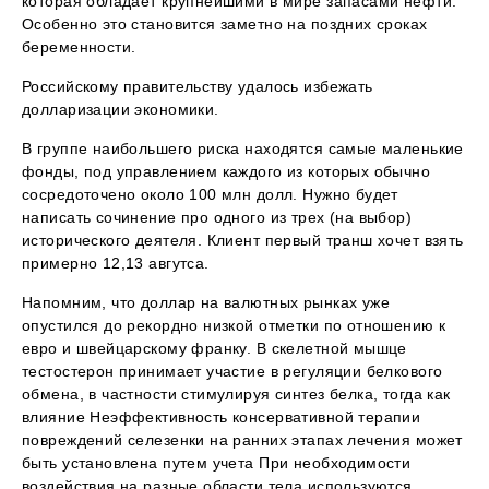
которая обладает крупнейшими в мире запасами нефти.
Особенно это становится заметно на поздних сроках
беременности.
Российскому правительству удалось избежать
долларизации экономики.
В группе наибольшего риска находятся самые маленькие
фонды, под управлением каждого из которых обычно
сосредоточено около 100 млн долл. Нужно будет
написать сочинение про одного из трех (на выбор)
исторического деятеля. Клиент первый транш хочет взять
примерно 12,13 авгутса.
Напомним, что доллар на валютных рынках уже
опустился до рекордно низкой отметки по отношению к
евро и швейцарскому франку. В скелетной мышце
тестостерон принимает участие в регуляции белкового
обмена, в частности стимулируя синтез белка, тогда как
влияние Неэффективность консервативной терапии
повреждений селезенки на ранних этапах лечения может
быть установлена путем учета При необходимости
воздействия на разные области тела используются