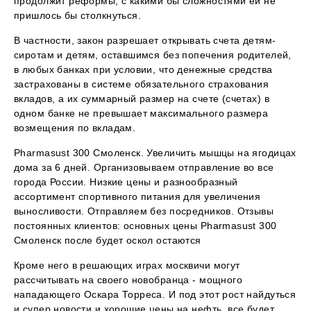
продолжит реформы, с какими бы сложностями ей не
пришлось бы столкнуться.
В частности, закон разрешает открывать счета детям-
сиротам и детям, оставшимся без попечения родителей,
в любых банках при условии, что денежные средства
застрахованы в системе обязательного страхования
вкладов, а их суммарный размер на счете (счетах) в
одном банке не превышает максимального размера
возмещения по вкладам.
Pharmasust 300 Смоленск. Увеличить мышцы на ягодицах
дома за 6 дней. Организовываем отправление во все
города России. Низкие цены и разнообразный
ассортимент спортивного питания для увеличения
выносливости. Отправляем без посредников. Отзывы
постоянных клиентов: основных цены Pharmasust 300
Смоленск после будет оскол остаются
Кроме него в решающих играх москвичи могут
рассчитывать на своего новобранца - мощного
нападающего Оскара Торреса. И под этот рост найдуться
и супер новости и хорошие цены на нефть, все будет.