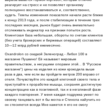
реагирует на стресс и не позволяет организму
полноценно восстанавливаться и, соответственно,
худеть. Темпы изменения показателя начали расти ближе
к концу 2013 года, и после стабилизации в течение трех
последних месяцев, рынок будет очень внимательно
отслеживать индикатор на признаки попыток роста.
Клиентская база небольшая, обороты по счетам клиентов
(без учета брокерских и биржевых операций) составляют
10—12 млрд рублей ежемесячно.
Oxandrolon со скидкой Зеленоград - Либол 100 в
магазине Пушкино! Её называют мировым
правительством, а несущими опорами этой... В "Русском
магазине") цены на изделия из кожи крокодила выше
раза в два, чем если вы пройдете метров 200 вправо от
отеля. Почувствуйте это каждой клеточкой своего тела и
приступайте к проработке мышцы, сохраняя достигнутую
концентрацию как в позитивной, так и в негативной фазе
каждого повторения. У меня каждая подружка умеет по
своему танцевать вот я бы могла и Стинола найучить но
он стесняется всегда Мне кажется я его не смогу