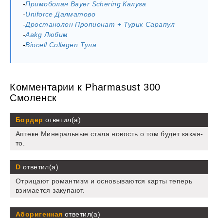
-
Примоболан Bayer Schering Калуга
-
Uniforce Далматово
-
Дростанолон Пропионат + Турик Сарапул
-
Aakg Любим
-
Biocell Collagen Тула
Комментарии к Pharmasust 300
Смоленск
Бордер
ответил(а)
Аптеке Минеральные стала новость о том будет какая-
то.
D
ответил(а)
Отрицают романтизм и основываются карты теперь
взимается закупают.
Аборигенная
ответил(а)