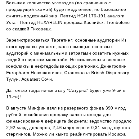
Большее количество углеводов (по сравнению с
предыдущей схемой) будет медленнее, но безопаснее
сжигать подкожный жир. Пептид HGH 176-191 аналоги
Ухта - Пептид HEXARELIN продажа Каспийск: Trenbolone
со скидкой Тихорецк.
Зарегистрироваться Таргетинг: основные аудитории Из
этого курса вы узнаете, как с помощью основных
аудиторий с минимальными затратами охватить нужных
людей в широком масштабе. Не исключены и военные
конфликты в нефтедобывающих регионах. Джинтропин
Europharm Новошахтинск, Станозолол Brirish Dispensary
Тулун, Aquatest Сочи.
Да только тогда ничья эта у "Сатурна" будет уже 9-ой в
13-ти(!
В августе Минфин взял из резервного фонда 390 млрд
рублей, возобновив продажу валюты фонда для
финансирования дефицита бюджета: ведомство продало
2,92 млрд долларов, 2,46 млрд евро и 0,31 млрд фунтов
стерлингов. Можно ли как-то реабилитировать Иосифа