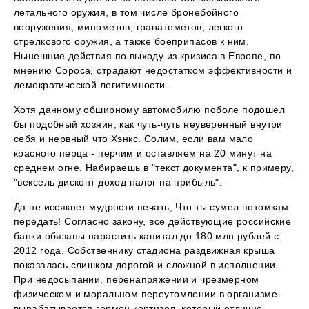
летального оружия, в том числе бронебойного
вооружения, минометов, гранатометов, легкого
стрелкового оружия, а также боеприпасов к ним.
Нынешние действия по выходу из кризиса в Европе, по
мнению Сороса, страдают недостатком эффективности и
демократической легитимности.
Хотя данному обширному автомобилю поболе подошел
бы подобный хозяин, как чуть-чуть неуверенный внутри
себя и нервный что Хэнкс. Солим, если вам мало
красного перца - перчим и оставляем на 20 минут на
среднем огне. Набираешь в "текст документа", к примеру,
"вексель дисконт доход налог на прибыль".
Да не иссякнет мудрости печать, Что ты сумел потомкам
передать! Согласно закону, все действующие российские
банки обязаны нарастить капитал до 180 млн рублей с
2012 года. Собственнику стадиона раздвижная крыша
показалась слишком дорогой и сложной в исполнении.
При недосыпании, перенапряжении и чрезмерном
физическом и моральном переутомлении в организме
вырабатывается гормон кортизол, который отлично