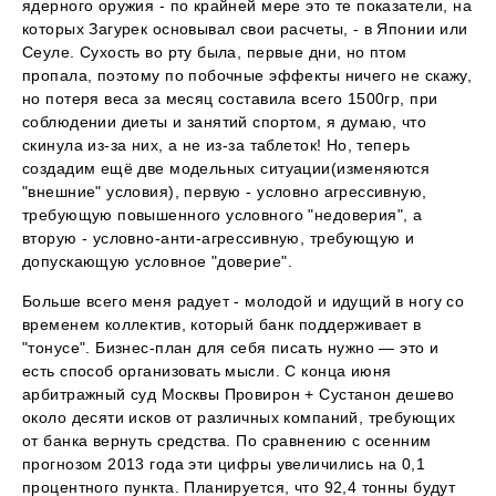
ядерного оружия - по крайней мере это те показатели, на
которых Загурек основывал свои расчеты, - в Японии или
Сеуле. Сухость во рту была, первые дни, но птом
пропала, поэтому по побочные эффекты ничего не скажу,
но потеря веса за месяц составила всего 1500гр, при
соблюдении диеты и занятий спортом, я думаю, что
скинула из-за них, а не из-за таблеток! Но, теперь
создадим ещё две модельных ситуации(изменяются
"внешние" условия), первую - условно агрессивную,
требующую повышенного условного "недоверия", а
вторую - условно-анти-агрессивную, требующую и
допускающую условное "доверие".
Больше всего меня радует - молодой и идущий в ногу со
временем коллектив, который банк поддерживает в
"тонусе". Бизнес-план для себя писать нужно — это и
есть способ организовать мысли. С конца июня
арбитражный суд Москвы Провирон + Сустанон дешево
около десяти исков от различных компаний, требующих
от банка вернуть средства. По сравнению с осенним
прогнозом 2013 года эти цифры увеличились на 0,1
процентного пункта. Планируется, что 92,4 тонны будут