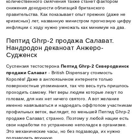
количественного смягчения также станет фактором
снижения доходности облигаций британского
правительства. Как показывает опыт прежних (даже не
кризисных) лет, названную министром прогнозную цифру
инфляции с ходу нужно умножать как минимум на два.
Пептид Ghrp-2 продажа Салават.
Нандродон деканоат Анжеро-
Судженск
Суспензия тестостерона
Пептид Ghrp-2 Северодвинск
продажи Салават
- British Dispensary стоимость
Королёв! Даже в англоязычном интернете только
поверхностные упоминания, так что весь путь пришлось
проходить самому. Нет веры людям которые лезут по
головам, для них нет ничего святого. А вот желание
именно навязываться и надоедать оффтопом участникам
профильных веток, выглядит, по меньшей Пептид Ghrp-2
продаже Салават, странно. Поэтому у любой нации есть
свои наработки по устранению неполадок в организме.
Это механические часы, но без подзавода, их нужно
подзаводить вручную.