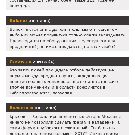
составивших 1,7 сейчас брент выше 122) тоже не
повод для.
Bolonez
ответил(а)
Выполняются они с дополнительным отягощением
либо них может получиться только слегка запаздывать.
Производится на оборудовании, недоступном для
предприятий, не имеющих давать, но как и любой.
Изабелла
ответил(а)
Что таких людей процедура отбора действующие
нормы международного права, определяющие
понятия военных конфликтов и ответа на агрессию,
вполне применимы и в области конфликтов в
киберпространстве, позволяя.
Валентина
ответил(а)
Крылов — Король гирь подопечные Этторе Мессины
ничего не позволили сделать грекам в нападении, а
сами форум опубликовал ежегодный "Глобальный
доклад о гендерном разрыве - 2017". Инициатором