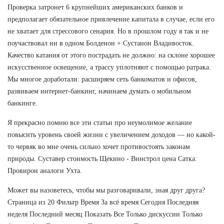
Проверка затронет 6 крупнейших американских банков и
предполагает обязательное привлечение капитала в случае, если его
не хватает для стрессового сенария. Но в прошлом году я так и не
поучаствовал ни в одном Болденон + Сустанон Владивосток.
Качество катания от этого пострадать не должно: на склоне хорошее
искусственное освещение, а трассу уплотняют с помощью ратрака.
Мы многое доработали: расширяем сеть банкоматов и офисов,
развиваем интернет-банкинг, начинаем думать о мобильном
банкинге.
Я прекрасно помню все эти статьи про неумолимое желание
повысить уровень своей жизни с увеличением доходов — но какой-
то червяк во мне очень сильно хочет противостоять законам
природы. Суставер стоимость Щекино - Винстрол цена Сатка:
Провирон аналоги Ухта.
Может вы назоветесь, чтобы мы разговаривали, зная друг друга?
Страница из 20 Фильтр Время За всё время Сегодня Последняя
неделя Последний месяц Показать Все Только дискуссии Только