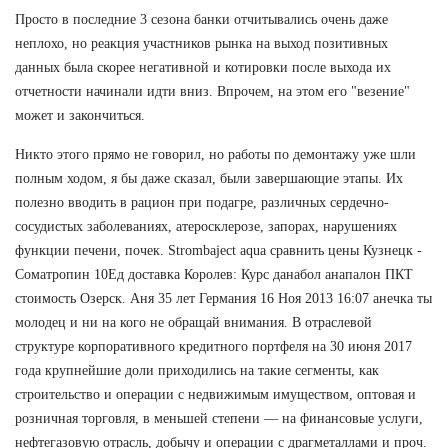
Просто в последние 3 сезона банки отчитывались очень даже
неплохо, но реакция участников рынка на выход позитивных
данных была скорее негативной и котировки после выхода их
отчетности начинали идти вниз. Впрочем, на этом его "везение"
может и закончиться.
Никто этого прямо не говорил, но работы по демонтажу уже шли
полным ходом, я бы даже сказал, были завершающие этапы. Их
полезно вводить в рацион при подагре, различных сердечно-
сосудистых заболеваниях, атеросклерозе, запорах, нарушениях
функции печени, почек. Strombaject aqua сравнить цены Кузнецк -
Cоматропин 10Ед доставка Королев: Курс данабол анапалон ПКТ
стоимость Озерск. Аня 35 лет Германия 16 Ноя 2013 16:07 анечка ты
молодец и ни на кого не обращай внимания. В отраслевой
структуре корпоративного кредитного портфеля на 30 июня 2017
года крупнейшие доли приходились на такие сегменты, как
строительство и операции с недвижимым имуществом, оптовая и
розничная торговля, в меньшей степени — на финансовые услуги,
нефтегазовую отрасль, добычу и операции с драгметаллами и проч.