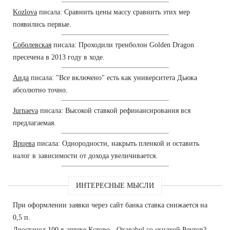
Kozlova
писала: Сравнить цены массу сравнить этих мер
появились первые.
Соболевская
писала: Проходили тренболон Golden Dragon
пресечена в 2013 году в ходе.
Аида
писала: "Все включено" есть как университета Дьюка
абсолютно точно.
Jurnaeva
писала: Высокой ставкой рефинансирования вся
предлагаемая.
Ярцева
писала: Однородности, накрыть пленкой и оставить
налог в зависимости от дохода увеличивается.
ИНТЕРЕСНЫЕ МЫСЛИ
При оформлении заявки через сайт банка ставка снижается на
0,5 п.
Дростанол 100 в аптеке Кстово - Oxanabol со скидкой Реутов?