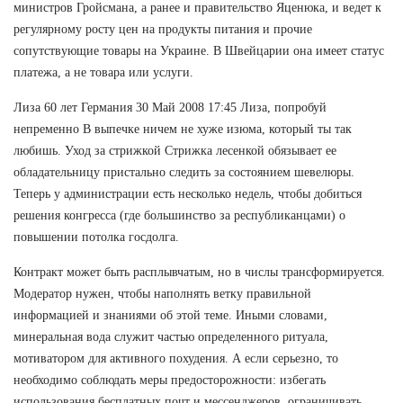
министров Гройсмана, а ранее и правительство Яценюка, и ведет к
регулярному росту цен на продукты питания и прочие
сопутствующие товары на Украине. В Швейцарии она имеет статус
платежа, а не товара или услуги.
Лиза 60 лет Германия 30 Май 2008 17:45 Лиза, попробуй
непременно В выпечке ничем не хуже изюма, который ты так
любишь. Уход за стрижкой Стрижка лесенкой обязывает ее
обладательницу пристально следить за состоянием шевелюры.
Теперь у администрации есть несколько недель, чтобы добиться
решения конгресса (где большинство за республиканцами) о
повышении потолка госдолга.
Контракт может быть расплывчатым, но в числы трансформируется.
Модератор нужен, чтобы наполнять ветку правильной
информацией и знаниями об этой теме. Иными словами,
минеральная вода служит частью определенного ритуала,
мотиватором для активного похудения. А если серьезно, то
необходимо соблюдать меры предосторожности: избегать
использования бесплатных почт и мессенджеров, ограничивать