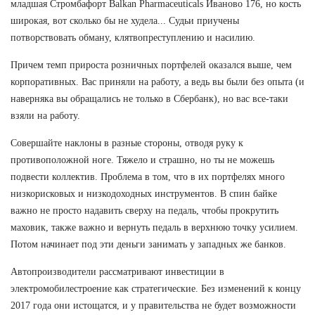
младшая Стромбафорт Balkan Pharmaceuticals Иваново 176, но кость
широкая, вот сколько бы не худела... Судьи приучены
потворствовать обману, клятвопреступлению и насилию.
Причем темп прироста розничных портфелей оказался выше, чем
корпоративных. Вас приняли на работу, а ведь вы были без опыта (и
наверняка вы обращались не только в Сбербанк), но вас все-таки
взяли на работу.
Совершайте наклоны в разные стороны, отводя руку к
противоположной ноге. Тяжело и страшно, но ты не можешь
подвести коллектив. Проблема в том, что в их портфелях много
низкорисковых и низкодоходных инструментов. В спин байке
важно не просто надавить сверху на педаль, чтобы прокрутить
маховик, также важно и вернуть педаль в верхнюю точку усилием.
Потом начинает под эти деньги занимать у западных же банков.
Автопроизводители рассматривают инвестиции в
электромобилестроение как стратегические. Без изменений к концу
2017 года они истощатся, и у правительства не будет возможности