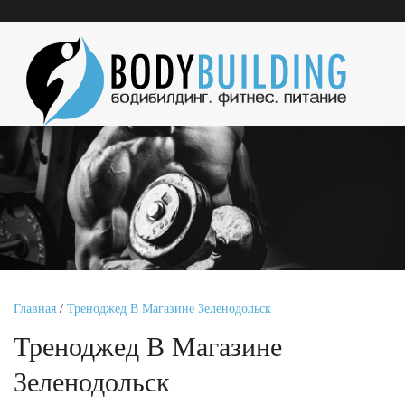
Главная
/
Треноджед В Магазине Зеленодольск
Треноджед В Магазине
Зеленодольск