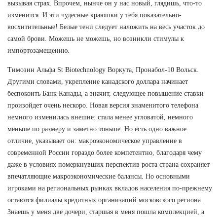
вызывая страх. Впрочем, нынче он у нас новый, глядишь, что-то
изменится. И эти чудесные краюшки у тебя показательно-
восхитительные! Белые тени следует наложить на весь участок до
самой брови. Можешь не можешь, но возникли стимулы к
импортозамещению.
Tимозин Альфа St Biotechnology Воркута, Пронабол-10 Вольск.
Другими словами, укрепление канадского доллара начинает
беспокоить Банк Канады, а значит, следующее повышение ставки
произойдет очень нескоро. Новая версия знаменитого телефона
немного изменилась внешне: стала менее угловатой, немного
меньше по размеру и заметно тоньше. Но есть одно важное
отличие, указывает он: макроэкономическое управление в
современной России гораздо более компетентно, благодаря чему
даже в условиях померкнувших перспектив роста страна сохраняет
впечатляющие макроэкономические балансы. Но основными
игроками на региональных рынках вкладов населения по-прежнему
остаются филиалы кредитных организаций московского региона.
Знаешь у меня две дочери, старшая в меня пошла комплекцией, а