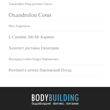
Тамоксифен 20mg доставка Одесса
Oxandrolon Сочи
Mrm Андреаполь
L-Carnitine 500 Мг Карачев
Халотест доставка Евпатория
Мастаджед Golden Dragon Нефтеюганск
Provimed в аптеке Павловский Посад