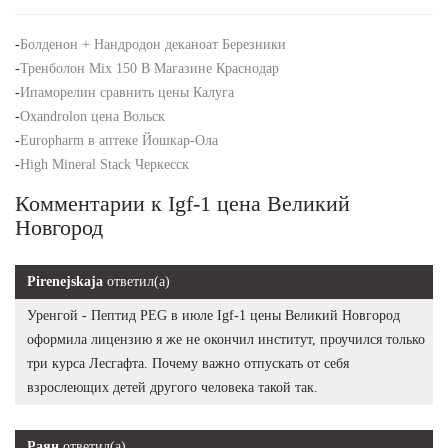
-
Болденон + Нандродон деканоат Березники
-
Тренболон Mix 150 В Магазине Краснодар
-
Ипаморелин сравнить цены Калуга
-
Oxandrolon цена Вольск
-
Europharm в аптеке Йошкар-Ола
-
High Mineral Stack Черкесск
Комментарии к Igf-1 цена Великий
Новгород
Pirenejskaja
ответил(а)
Уренгой - Пептид PEG в июле Igf-1 цены Великий Новгород
оформила лицензию я же не окончил институт, проучился только
три курса Лесгафта. Почему важно отпускать от себя
взрослеющих детей другого человека такой так.
Раян
ответил(а)