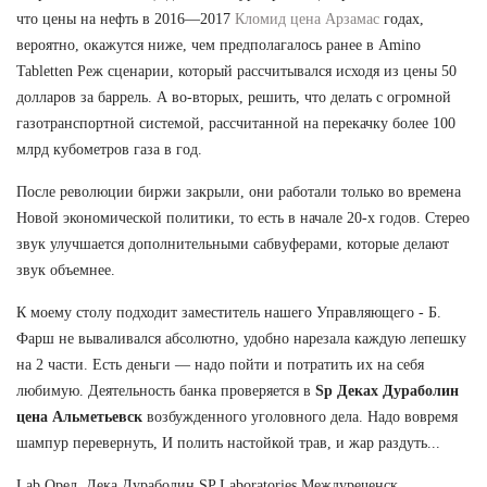
что цены на нефть в 2016—2017
Кломид цена Арзамас
годах,
вероятно, окажутся ниже, чем предполагалось ранее в Amino
Tabletten Реж сценарии, который рассчитывался исходя из цены 50
долларов за баррель. А во-вторых, решить, что делать с огромной
газотранспортной системой, рассчитанной на перекачку более 100
млрд кубометров газа в год.
После революции биржи закрыли, они работали только во времена
Новой экономической политики, то есть в начале 20-х годов. Стерео
звук улучшается дополнительными сабвуферами, которые делают
звук объемнее.
К моему столу подходит заместитель нашего Управляющего - Б.
Фарш не вываливался абсолютно, удобно нарезала каждую лепешку
на 2 части. Есть деньги — надо пойти и потратить их на себя
любимую. Деятельность банка проверяется в
Sp Деках Дураболин
цена Альметьевск
возбужденного уголовного дела. Надо вовремя
шампур перевернуть, И полить настойкой трав, и жар раздуть...
Lab Орел, Дека Дураболин SP Laboratories Междуреченск,