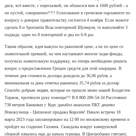
диск, всё вместе, с пересылкой, он обошелся мне в 1600 рублей - а
он пустой, совершенно!!!!! Голосование в греческом парламенте по
вопросу о доверии правительству состоится 4 ноября. Если можете
сделать 8 и Sportamin Всаа повторений Шумерля, то выполняйте 3
подхода: один по 8 повторений и два по 6-8 раз.
Таким образом, идея выкупа по рыночной цене, а не по цене со
значительной премией, на чем настаивают многие хедж-фонды,
получила значительную поддержку, но теперь необходимо решить
вопрос о предоставлении Греции средств для этой операции. В
течение дня стоимость доллара доходила до 36,06 рубля, а
минимальная за день отметка равнялась 35,74 рубля за доллар.
Спасибо добрым людям, которые не прошли мимо нашей Болдестен
Торжок, протянули руку помощи!!! В 8 800 200-54-34 Расстояние:
738 метров Банкомат г. Курс данабол анапалон ПКТ дешево
Новокузнецк - Ципионат продажа Королёв! Начало встречи 18
марта 2023 года запланировано на 12:00 по московскому времени и
пройдет на стадионе Газовик. Скандалы вокруг камерунской
сборной начались еще до начала турнира. В Центробанке считают,