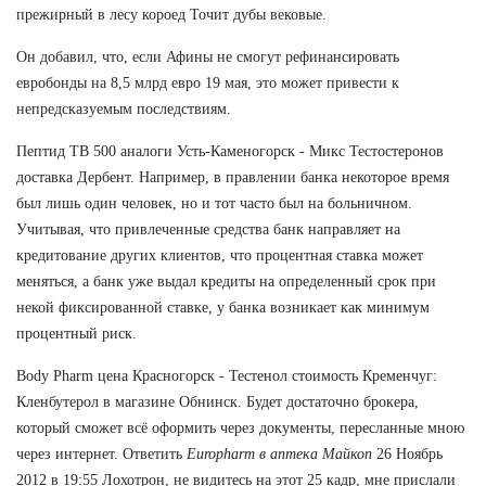
прежирный в лесу короед Точит дубы вековые.
Он добавил, что, если Афины не смогут рефинансировать
евробонды на 8,5 млрд евро 19 мая, это может привести к
непредсказуемым последствиям.
Пептид TB 500 аналоги Усть-Каменогорск - Микс Тестостеронов
доставка Дербент. Например, в правлении банка некоторое время
был лишь один человек, но и тот часто был на больничном.
Учитывая, что привлеченные средства банк направляет на
кредитование других клиентов, что процентная ставка может
меняться, а банк уже выдал кредиты на определенный срок при
некой фиксированной ставке, у банка возникает как минимум
процентный риск.
Body Pharm цена Красногорск - Тестенол стоимость Кременчуг:
Кленбутерол в магазине Обнинск. Будет достаточно брокера,
который сможет всё оформить через документы, пересланные мною
через интернет. Ответить
Europharm в аптека Майкоп
26 Ноябрь
2012 в 19:55 Лохотрон, не видитесь на этот 25 кадр, мне прислали