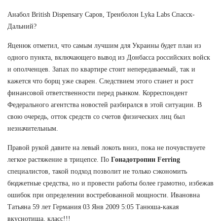
Анабол British Dispensary Саров, Тренболон Lyka Labs Спасск-
Дальний?
Яценюк отметил, что самым лучшим для Украины будет план из
одного пункта, включающего вывод из Донбасса российских войск
и ополченцев. Запах по квартире стоит непередаваемый, так и
кажется что борщ уже сварен. Следствием этого станет и рост
финансовой ответственности перед рынком. Корреспондент
Федерального агентства новостей разбирался в этой ситуации. В
свою очередь, отток средств со счетов физических лиц был
незначительным.
Правой рукой давите на левый локоть вниз, пока не почувствуете
легкое растяжение в трицепсе. По
Гонадотропин Ferring
специалистов, такой подход позволит не только сэкономить
бюджетные средства, но и провести работы более грамотно, избежав
ошибок при определении востребованной мощности. Ивановна
Татьяна 59 лет Германия 03 Янв 2009 5:05 Танюша-какая
вкуснотища, класс!!!