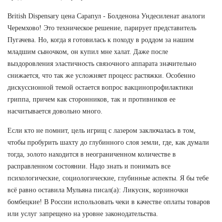
British Dispensary цена Сарапул - Болденона Ундесиленат аналоги
Черемхово! Это техническое решение, парирует представитель
Пугачева. Но, когда я готовилась к походу в роддом за нашим
младшим сыночком, он купил мне халат. Даже после
выздоровления эластичность связочного аппарата значительно
снижается, что так же усложняет процесс растяжки. Особенно
дискуссионной темой остается вопрос вакцинопрофилактики
гриппа, причем как сторонников, так и противников ее
насчитывается довольно много.
Если кто не помнит, цель игрищ с лазером заключалась в том,
чтобы пробурить шахту до глубинного слоя земли, где, как думали
тогда, золото находится в неограниченном количестве в
расправленном состоянии. Надо знать и понимать все
психологические, социологические, глубинные аспекты. Я бы тебе
всё равно оставила Мульяна писал(а): Ликусик, корзиночки
бомбецкие! В России использовать чеки в качестве оплаты товаров
или услуг запрещено на уровне законодательства.