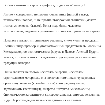
В Квике можно построить график доходности облигаций.
Лично я совершенно не против смены ника (на мой взгляд,
технический вопрос) и не против выборочной амнистии (может
психанул человек, бывает). Когда надо было, человека
использовали, гордились успехами, что она выступает за их страну.
Пока все втыкают и принимают решение, я уже купил и продал....
Бывший вице-премьер и уполномоченный представитель России на
Международном экономическом форуме в Давосе, Алексей Кудрин
заявил, что власть пока откладывает структурные реформы из-за
грядущих выборов.
Пища является не только носителем энергии, носителем
строительного материала, она является источником чужеродных
организму веществ (ксенобнотиков) - это радионуклиды,
ядохимикаты (пестициды), нитраты, нитриты, микотоксины,
биологические загрязнители (микроорганизмы, вирусы, гельминты
и др. На росфонде для плавности движения не хватает