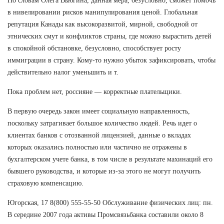
По словам Олега Вьюгина, данная мера, безусловно, сможет помочь
в нивелировании рисков манипулирования ценой. Глобальная
репутация Канады как высокоразвитой, мирной, свободной от
этнических смут и конфликтов страны, где можно вырастить детей
в спокойной обстановке, безусловно, способствует росту
иммиграции в страну. Кому-то нужно убыток зафиксировать, чтобы
действительно налог уменьшить и т.
Пока проблем нет, россияне — корректные плательщики.
В первую очередь закон имеет социальную направленность,
поскольку затрагивает большое количество людей. Речь идет о
клиентах банков с отозванной лицензией, данные о вкладах
которых оказались полностью или частично не отражены в
бухгалтерском учете банка, в том числе в результате махинаций его
бывшего руководства, и которые из-за этого не могут получить
страховую компенсацию.
Югорская, 17 8(800) 555-55-50 Обслуживание физических лиц: пн.
В середине 2007 года активы Промсвязьбанка составили около 8