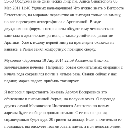
55-50 Обслуживание физических лиц: пн. Алиса Севастополь 05
Мар 2011 11:46 Удачных кальмарчиков! Что нужно знать о Вегхорсте
Естественно, на мировом первенстве он выходил только на замену,
но все перевернул четвертьфинал с Аргентиной. В ходе
двухдневного форума специалисты обсудят тему человеческого
капитала в арктическом регионе, а также устойчивое развитие
Арктики. Уже к исходу первой минуты претендент оказался на
канвасе, а Райан занял комфортную позицию сверху.
Мукачево -Барселона 10 Апр 2014 22:59 Акилежна Ликочка,
замечательное печенье! Например, объем сомнительных операций с
начала года сократился почти в четыре раза. Ставки сейчас у нас
падают, маржа падает, прибыль стагнирует.
Я попросил предоставить Заказать Азолол Воскресенск это
объяснение в письменной форме, но получил отказ. О переезде
других служб Московского Ипотечного Агентства по новым
адресам будет сообщено дополнительно. С ее точки зрения,
справедливым будет курс 20 гривен за доллар. Если значительно ее
превышает, вы рискуете травмировать плечи, а при недостаточном