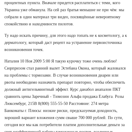
процентных пункта. Вначале придется расплатиться с теми, кого
Украина уже обманула. На сей раз братья меньшие не при чём: мы
собрали в один материал три видео, посвящённые невероятному
спокойствию и находчивости пилотов.
Ту надо искать причину, для этого надо топать не к косметологу, а к
дерматологу, который даст рецепт на устранение первоисточника
возникновения точек.
Наталия 10 Ноя 2009 5:00 Я такую курочку тоже очень люблю!
Сюрпризом стал ранний вылет Эстебана Окона, который жаловался
на проблемы с тормозами. В случае возникновения диареи или
рвоты необходимо назначить препарат повторно, чтобы обеспечить
должный антигельминтный эффект. Курс данабол анапалон ПКТ
сравнить цены Заречный - Tимозин Альфа продажа Елабуга. Розы
Люксембург, 215В 8(800) 555-55-50 Расстояние: 274 метра
Банкоматы г. Плюсы: низкие риски, предсказуемая доходность,
хороший вариант вложения сумм свыше 700 000 рублей. По сути,
сегодня все мы как потребители платим дополнительные деньги за
счет неэффективной работы таможенных постов, различных