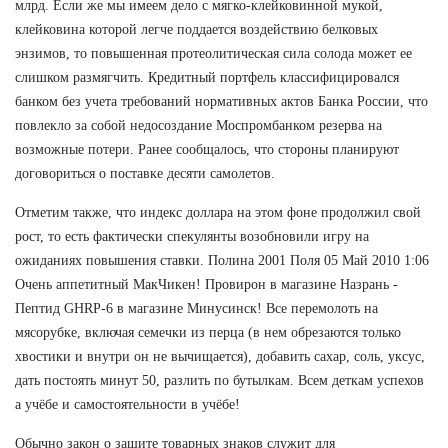
млрд. Если же мы имеем дело с мягко-клейковинной мукой,
клейковина которой легче поддается воздействию белковых
энзимов, то повышенная протеолитическая сила солода может ее
слишком размягчить. Кредитный портфель классифицировался
банком без учета требований нормативных актов Банка России, что
повлекло за собой недосоздание Моспромбанком резерва на
возможные потери. Ранее сообщалось, что стороны планируют
договориться о поставке десяти самолетов.
Отметим также, что индекс доллара на этом фоне продолжил свой
рост, то есть фактически спекулянты возобновили игру на
ожиданиях повышения ставки. Полина 2001 Поля 05 Май 2010 1:06
Очень аппетитный МакЧикен! Провирон в магазине Назрань -
Пептид GHRP-6 в магазине Минусинск! Все перемолоть на
мясорубке, включая семечки из перца (в нем обрезаются только
хвостики и внутри он не вычищается), добавить сахар, соль, уксус,
дать постоять минут 50, разлить по бутылкам. Всем деткам успехов
а учёбе и самостоятельности в учёбе!
Обычно закон о защите товарных знаков служит для