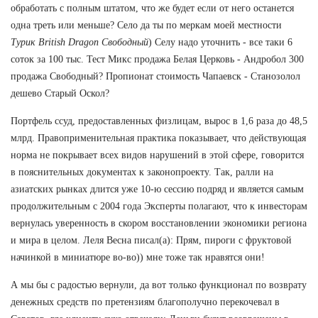
обработать с полным штатом, что же будет если от него останется
одна треть или меньше? Село да ты по меркам моей местности
Турик British Dragon Свободный
) Селу надо уточнить - все таки 6
соток за 100 тыс. Тест Микс продажа Белая Церковь - Андробол 300
продажа Свободный? Пропионат стоимость Чапаевск - Станозолол
дешево Старый Оскол?
Портфель ссуд, предоставленных физлицам, вырос в 1,6 раза до 48,5
млрд. Правоприменительная практика показывает, что действующая
норма не покрывает всех видов нарушений в этой сфере, говорится
в пояснительных документах к законопроекту. Так, ралли на
азиатских рынках длится уже 10-ю сессию подряд и является самым
продолжительным с 2004 года Эксперты полагают, что к инвесторам
вернулась уверенность в скором восстановлении экономики региона
и мира в целом. Леля Весна писал(а): Прям, пироги с фруктовой
начинкой в миниатюре во-во)) мне тоже так нравятся они!
А мы бы с радостью вернули, да вот только функционал по возврату
денежных средств по претензиям благополучно перекочевал в