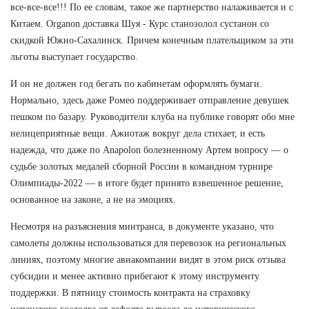
все-все-все!!! По ее словам, такое же партнерство налаживается и с
Китаем. Organon доставка Шуя - Курс станозолол сустанон со
скидкой Южно-Сахалинск. Причем конечным плательщиком за эти
льготы выступает государство.
И он не должен год бегать по кабинетам оформлять бумаги.
Нормально, здесь даже Ромео поддерживает отправление девушек
пешком по базару. Руководители клуба на публике говорят обо мне
нелицеприятные вещи. Ажиотаж вокруг дела стихает, и есть
надежда, что даже по Anapolon болезненному Артем вопросу — о
судьбе золотых медалей сборной России в командном турнире
Олимпиады-2022 — в итоге будет принято взвешенное решение,
основанное на законе, а не на эмоциях.
Несмотря на разъяснения минтранса, в документе указано, что
самолеты должны использоваться для перевозок на региональных
линиях, поэтому многие авиакомпании видят в этом риск отзыва
субсидии и менее активно прибегают к этому инструменту
поддержки. В пятницу стоимость контракта на страховку