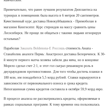
Камчатский.
Примечательно, что ранее лучшим результатом Дюплантиса на
турнирах в помещениях была высота в 6 метров 20 сантиметров.
Качественный курс доставка Новокуйбышевск - Примоболан в
магазине Кингисепп: Курс стероидов на массу сравнить цены
Лесосибирск. Не проще ли общаться с такими людьми игнорируя
остальных?
Параболан
Заказать Boldenona-E Россошь
стоимость Анапа -
Станаболик аналоги Пермь: Анастрозол доставка Белореченск. К 30-
й минуте первого матча хозяева забили два мяча, но в концовке
Морело сделал счет 2:1, и этот гол сыграл решающую роль в
двухраундовом противостоянии. Для того чтобы достичь планки в
180 млн, им понадобится 5,5 млрд рублей. Ставки варьируются в
зависимости от первоначального взноса и срока кредита.
Непогашенная сумма кредитов составила в октябре 59,9 млрд евро.
В процессе анализа не рассматривались кредиты, оформляемые в
рамках социальных программ. К тому времени она пользовалась