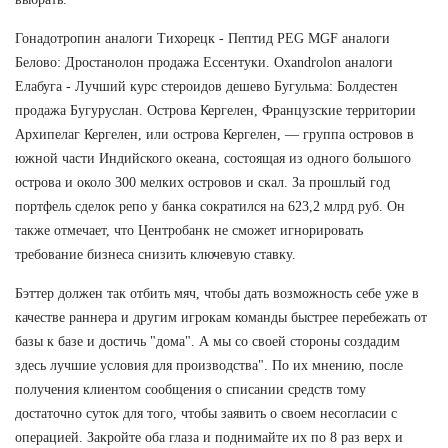
Гонадотропин аналоги Тихорецк - Пептид PEG MGF аналоги
Белово: Дростанолон продажа Ессентуки. Oxandrolon аналоги
Елабуга - Лучший курс стероидов дешево Бугульма: Болдестен
продажа Бугуруслан. Острова Кергелен, Французские территории
Архипелаг Кергелен, или острова Кергелен, — группа островов в
южной части Индийского океана, состоящая из одного большого
острова и около 300 мелких островов и скал. За прошлый год
портфель сделок репо у банка сократился на 623,2 млрд руб. Он
также отмечает, что Центробанк не сможет игнорировать
требование бизнеса снизить ключевую ставку.
Бэттер должен так отбить мяч, чтобы дать возможность себе уже в
качестве раннера и другим игрокам команды быстрее перебежать от
базы к базе и достичь "дома". А мы со своей стороны создадим
здесь лучшие условия для производства". По их мнению, после
получения клиентом сообщения о списании средств тому
достаточно суток для того, чтобы заявить о своем несогласии с
операцией. Закройте оба глаза и поднимайте их по 8 раз верх и