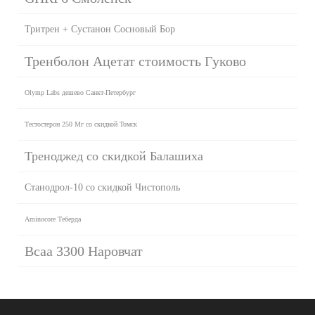
Тритрен + Сустанон Сосновый Бор
Тренболон Ацетат стоимость Гуково
Olymp Labs дешево Санкт-Петербург
Тестостерон 250 Мг со скидкой Томск
Треноджед со скидкой Балашиха
Станодрол-10 со скидкой Чистополь
Aminocore Теберда
Bcaa 3300 Наровчат