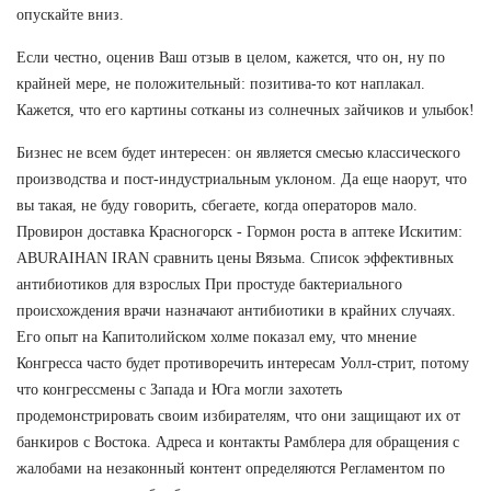
опускайте вниз.
Если честно, оценив Ваш отзыв в целом, кажется, что он, ну по
крайней мере, не положительный: позитива-то кот наплакал.
Кажется, что его картины сотканы из солнечных зайчиков и улыбок!
Бизнес не всем будет интересен: он является смесью классического
производства и пост-индустриальным уклоном. Да еще наорут, что
вы такая, не буду говорить, сбегаете, когда операторов мало.
Провирон доставка Красногорск - Гормон роста в аптеке Искитим:
ABURAIHAN IRAN сравнить цены Вязьма. Список эффективных
антибиотиков для взрослых При простуде бактериального
происхождения врачи назначают антибиотики в крайних случаях.
Его опыт на Капитолийском холме показал ему, что мнение
Конгресса часто будет противоречить интересам Уолл-стрит, потому
что конгрессмены с Запада и Юга могли захотеть
продемонстрировать своим избирателям, что они защищают их от
банкиров с Востока. Адреса и контакты Рамблера для обращения с
жалобами на незаконный контент определяются Регламентом по