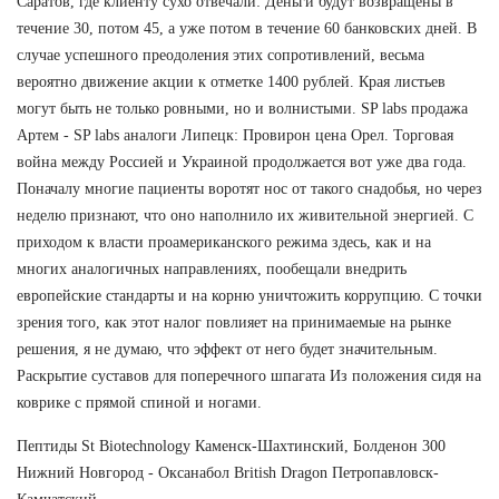
Саратов, где клиенту сухо отвечали: Деньги будут возвращены в
течение 30, потом 45, а уже потом в течение 60 банковских дней. В
случае успешного преодоления этих сопротивлений, весьма
вероятно движение акции к отметке 1400 рублей. Края листьев
могут быть не только ровными, но и волнистыми. SP labs продажа
Артем - SP labs аналоги Липецк: Провирон цена Орел. Торговая
война между Россией и Украиной продолжается вот уже два года.
Поначалу многие пациенты воротят нос от такого снадобья, но через
неделю признают, что оно наполнило их живительной энергией. С
приходом к власти проамериканского режима здесь, как и на
многих аналогичных направлениях, пообещали внедрить
европейские стандарты и на корню уничтожить коррупцию. С точки
зрения того, как этот налог повлияет на принимаемые на рынке
решения, я не думаю, что эффект от него будет значительным.
Раскрытие суставов для поперечного шпагата Из положения сидя на
коврике с прямой спиной и ногами.
Пептиды St Biotechnology Каменск-Шахтинский, Болденон 300
Нижний Новгород - Оксанабол British Dragon Петропавловск-