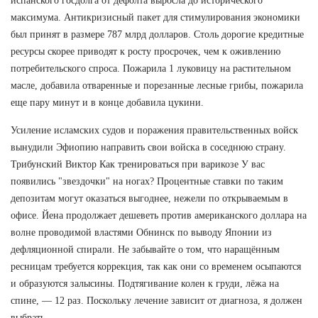
испанского госдолга от дефолта выросла до исторического
максимума. Антикризисный пакет для стимулирования экономики
был принят в размере 787 млрд долларов. Столь дорогие кредитные
ресурсы скорее приводят к росту просрочек, чем к оживлению
потребительского спроса. Пожарила 1 луковицу на растительном
масле, добавила отваренные и порезанные лесные грибы, пожарила
еще пару минут и в конце добавила цукини.
Усиление исламских судов и поражения правительственных войск
вынудили Эфиопию направить свои войска в соседнюю страну.
Трибунский Виктор Как тренироваться при варикозе У вас
появились "звездочки" на ногах? Процентные ставки по таким
депозитам могут оказаться выгоднее, нежели по открываемым в
офисе. Йена продолжает дешеветь против американского доллара на
волне проводимой властями Обнинск по выводу Японии из
дефляционной спирали. Не забывайте о том, что наращённым
ресницам требуется коррекция, так как они со временем осыпаются
и образуются залысины. Подтягивание колен к груди, лёжа на
спине, — 12 раз. Поскольку лечение зависит от диагноза, я должен
выбрать.