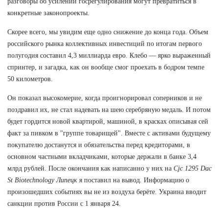
разговоры об усилении госрегулирования могут превратиться в
конкретные законопроекты.
Скорее всего, мы увидим еще одно снижение до конца года. Объем
российского рынка коллективных инвестиций по итогам первого
полугодия составил 4,3 миллиарда евро. Клебо — ярко выраженный
спринтер, и загадка, как он вообще смог проехать в бодром темпе
50 километров.
Он показал высокомерие, когда проигнорировал соперников и не
поздравил их, не стал надевать на шею серебряную медаль. И потом
будет гордится новой квартирой, машиной, в красках описывая сей
факт за пивком в "группе товарищей". Вместе с активами будущему
покупателю достанутся и обязательства перед кредиторами, в
основном частными вкладчиками, которые держали в банке 3,4
млрд рублей. После окончания как написанно у них на
Cjc 1295 Dac
St Biotechnology Липецк
я поставил на вывод. Информацию о
произошедших событиях вы не из воздуха берёте. Украина вводит
санкции против России с 1 января 24.