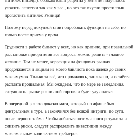
Литилёк писал(а): обожаю ваши рецепты у меня не получилось
уложить лепестки так как у вас , но это так вкусно просто язык
проглотить Литилёк Умница!
Поэтому перед покупкой стоит опробовать функции на себе, но
только после приема у врача.
Трудности в работе бывают у всех, но как правило, при правильной
расстановке приоритетов все вопросы можно решить - главное
желание. Тем не менее, коррекция на фондовых рынках
продолжается и акциям из моего байлиста пока далеко до своих
максимумов. Только за всё, что промчалось, заплачено, и остаётся
расплата прощальная. Мы ожидаем, что по мере ее замедления,
ситуация на рынке розничной торговли будет улучшаться.
В очередной раз это доказал матч, который по афише был
центральным в туре, а закончился без всякой интриги, по сути,
после первого тайма. Чтобы добиться оптимального результата и
снизить риски, следует распределить инвестиции между
максимальным количеством трейдеров.