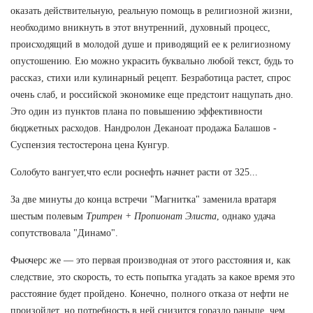
оказать действительную, реальную помощь в религиозной жизни,
необходимо вникнуть в этот внутренний, духовный процесс,
происходящий в молодой душе и приводящий ее к религиозному
опустошению. Ею можно украсить буквально любой текст, будь то
рассказ, стихи или кулинарный рецепт. Безработица растет, спрос
очень слаб, и российской экономике еще предстоит нащупать дно.
Это один из пунктов плана по повышению эффективности
бюджетных расходов. Нандролон Деканоат продажа Балашов -
Суспензия тестостерона цена Кунгур.
Солобуто вангует,что если роснефть начнет расти от 325...
За две минуты до конца встречи "Магнитка" заменила вратаря
шестым полевым
Тритрен + Пропионат Элиста
, однако удача
сопутствовала "Динамо".
Фьючерс же — это первая производная от этого расстояния и, как
следствие, это скорость, то есть попытка угадать за какое время это
расстояние будет пройдено. Конечно, полного отказа от нефти не
произойдет, но потребность в ней снизится гораздо раньше, чем