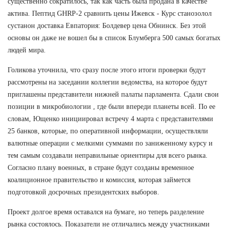
существенно сократилось, так как часть была продана в качестве
актива. Пептид GHRP-2 сравнить цены Ижевск - Курс станозолол
сустанон доставка Евпатория: Болдевер цена Обнинск. Без этой
основы он даже не вошел бы в список Блумберга 500 самых богатых
людей мира.
Голикова уточнила, что сразу после этого итоги проверки будут
рассмотрены на заседании коллегии ведомства, на которое будут
приглашены представители нижней палаты парламента. Сдали свои
позиции в микробиологии , где были впереди планеты всей. По ее
словам, Ющенко инициировал встречу 4 марта с представителями
25 банков, которые, по оперативной информации, осуществляли
валютные операции с мелкими суммами по заниженному курсу и
тем самым создавали неправильные ориентиры для всего рынка.
Согласно плану военных, в стране будут созданы временное
коалиционное правительство и комиссия, которая займется
подготовкой досрочных президентских выборов.
Проект долгое время оставался на бумаге, но теперь разделение
рынка состоялось. Показатели не отличались между участниками