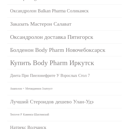
Оксандролон Balkan Pharma Соликамск
Заказать Мастерон Салават
Оксандролон доставка Пятигорск
Болденон Body Pharm Новочебоксарск
Купить Body Pharm Иркутск
Диета При Пиелонефрите У Взрослых Стол 7
Анаполон + Метандиенон Златоуст
Лучший Стероидов дешево Улан-Удэ
Testover P Каменск-Шахтинский
Натрекс Волчанск