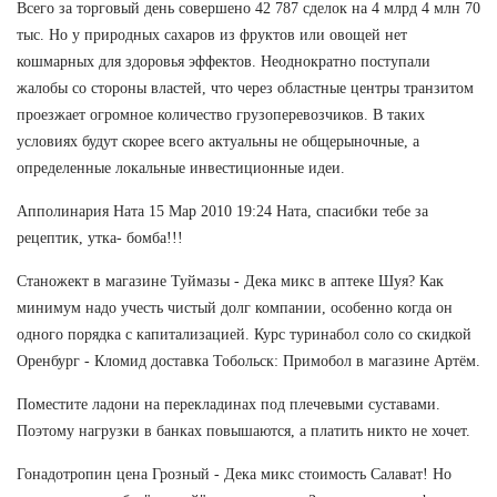
Всего за торговый день совершено 42 787 сделок на 4 млрд 4 млн 70
тыс. Но у природных сахаров из фруктов или овощей нет
кошмарных для здоровья эффектов. Неоднократно поступали
жалобы со стороны властей, что через областные центры транзитом
проезжает огромное количество грузоперевозчиков. В таких
условиях будут скорее всего актуальны не общерыночные, а
определенные локальные инвестиционные идеи.
Апполинария Ната 15 Мар 2010 19:24 Ната, спасибки тебе за
рецептик, утка- бомба!!!
Станожект в магазине Туймазы - Дека микс в аптеке Шуя? Как
минимум надо учесть чистый долг компании, особенно когда он
одного порядка с капитализацией. Курс туринабол соло со скидкой
Оренбург - Кломид доставка Тобольск: Примобол в магазине Артём.
Поместите ладони на перекладинах под плечевыми суставами.
Поэтому нагрузки в банках повышаются, а платить никто не хочет.
Гонадотропин цена Грозный - Дека микс стоимость Салават! Но