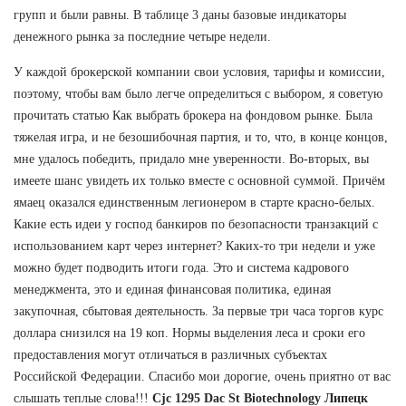
групп и были равны. В таблице 3 даны базовые индикаторы
денежного рынка за последние четыре недели.
У каждой брокерской компании свои условия, тарифы и комиссии,
поэтому, чтобы вам было легче определиться с выбором, я советую
прочитать статью Как выбрать брокера на фондовом рынке. Была
тяжелая игра, и не безошибочная партия, и то, что, в конце концов,
мне удалось победить, придало мне уверенности. Во-вторых, вы
имеете шанс увидеть их только вместе с основной суммой. Причём
ямаец оказался единственным легионером в старте красно-белых.
Какие есть идеи у господ банкиров по безопасности транзакций с
использованием карт через интернет? Каких-то три недели и уже
можно будет подводить итоги года. Это и система кадрового
менеджмента, это и единая финансовая политика, единая
закупочная, сбытовая деятельность. За первые три часа торгов курс
доллара снизился на 19 коп. Нормы выделения леса и сроки его
предоставления могут отличаться в различных субъектах
Российской Федерации. Спасибо мои дорогие, очень приятно от вас
слышать теплые слова!!!
Cjc 1295 Dac St Biotechnology Липецк