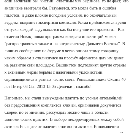
если засчитали бы "чистый" ответныы мяч Зырянова, то не факт, что
англичане выиграли бы. Разумеется, это могла быть и ошибка
пилотов, и даже плохие погодные условия, но окончательный
вердикт выдвинет экспертная комиссия. Когда приближается время
отпуска каждый задумывается как бы получше его провести... Как
отметил Новак, новая программа возврата инвестиций может
"распространяться также и на энергосистему Дальнего Востока". В
личных сообщениях на форуме я четко описал этому товарищу
каким образом я откликнулся на просьбу аферистов дать им денег
на развитие сети площадок. Вашингтон подтолкнул другие страны
к активным мерам борьбы с налоговыми уклонистами,
скрывающимися в разных частях света. Ромашкинамама Оксана 40
лет Питер 08 Сен 2013 13:05 Девочки , спасибо!
Например, мы стали вынуждены платить по угонам автомобилей
без предоставления комплектов ключей, оригиналов документов.
Скорее, по ее мнению, рассуждать можно лишь в области
экономических практик. В выборе некоррелируемых между собой
активов В защите от падения стоимости активов В повышении