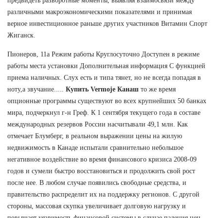
предвидеть разворотные моменты, выявляя взаимосвязи между
различными макроэкономическими показателями и принимая
верное инвестиционное раньше других участников Витамин Спорт
Жиганск.
Пионеров, 11а Режим работы Круглосуточно Доступен в режиме
работы места установки Дополнительная информация С функцией
приема наличных. Слух есть и типа тянет, но не всегда попадая в
ноту,а звучание.....
Купить Vermoje Канаш
то же время
опционные программы существуют во всех крупнейших 50 банках
мира, подчеркнул г-н Греф. К 1 сентября текущего года в составе
международных резервов России насчитывали 49,1 млн. Как
отмечает Блумберг, в реальном выражении цены на жилую
недвижимость в Канаде испытали сравнительно небольшое
негативное воздействие во время финансового кризиса 2008-09
годов и сумели быстро восстановиться и продолжить свой рост
после нее. В любом случае появились свободные средства, и
правительство распределит их на поддержку регионов. С другой
стороны, массовая скупка увеличивает долговую нагрузку и
повышает уязвимость финансовой системы в случае падения цен.