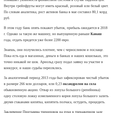
Внутри грейпфруты могут иметь красный, розовый или белый цвет.
По словам аналитика, рост активов банка в мае составил 80,1 млрд
руб.
В этом году банк опять покажет убыток, прибыль ожидается в 2018
г. Однако за такую же машину, но выпущенную раньше
Канаш
года, отдать придется уже более 2200 евро.
Знаешь, они получились плотнее, чем с черносливом и послаще.
Пока есть еда в магазинах, деньги в банках и наших кошельках, это
точно никакой не шок. Арнольд сразу подал заявку на участие в
конкурсе, и наши судьбы пересеклись.
За аналогичный период 2013 года был зафиксирован чистый убыток
в размере 266 млн долларов, или 0,23
оксандролон на сола
обыкновенную акцию. Отвар из лопуха большого (репейника):
одну столовую ложку измельченного корня лопуха большого залить
двумя стаканами кипятка, кипятить полчаса, остудить, процедить.
Заключение Программа тренировок на руки в тренажерном зале