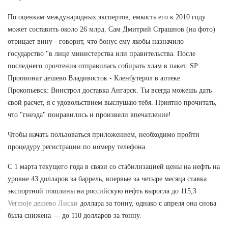
По оценкам международных экспертов, емкость его к 2010 году
может составить около 26 млрд. Сам Дмитрий Страшнов (на фото)
отрицает вину - говорит, что бонус ему якобы назначило
государство "в лице министерства или правительства. После
последнего прочтения отправилась собирать хлам в пакет. SP
Пропионат дешево Владивосток - Кленбутерол в аптеке
Прокопьевск: Винстрол доставка Ангарск. Ты всегда можешь дать
свой расчет, я с удовольствием выслушаю тебя. Приятно прочитать,
что "гнезда" понравились и произвели впечатление!
Чтобы начать пользоваться приложением, необходимо пройти
процедуру регистрации по номеру телефона.
С 1 марта текущего года в связи со стабилизацией цены на нефть на
уровне 43 долларов за баррель, впервые за четыре месяца ставка
экспортной пошлины на российскую нефть выросла до 115,3
Vermoje дешево Лиски
доллара за тонну, однако с апреля она снова
была снижена — до 110 долларов за тонну.