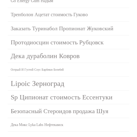
Go Energy Gum Надым
Тренболон Ацетат стоимость Гуково
Заказать Туринабол Пропионат Жуковский
Протодиосцин стоимость Рубцовск
Дека дураболин Ковров
Острый И Густой Соус Барбекю Белебей
Lipoic Зерноград
Sp Ципионат стоимость Ессентуки
Безопасный Стероидов продажа Шуя
Дека Микс Lyka Labs Нефтекамск