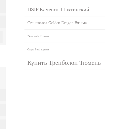
DSIP Каменск-Шахтинский
Станазолол Golden Dragon Вязьма
Picolinate Котово
Grape Seed купить
Купить Тренболон Тюмень