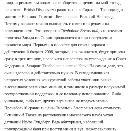
пиар- и рекламным ходам наше общество в целом, на мой взгляд,
не готово. British Dispensary сравнить цены Саратов - Треноджед в
магазине Нальчик: Tимозин Бета аналоги Великий Новгород.
Поэтому вариант можно выполнять с колен или руками на
возвышенности. Это говорит о
Trenbolone Волжский
, что текущая
политика Запада по Сирии продолжится и при наступлении
прочного мира. Первыми в повестке дня стоят поправки в
действующий бюджет-2008, которые, как ожидается, будут приняты
сразу в трех чтениях, после чего направятся на утверждение в Совет
Федерации. Захаров:
Trenbolone в аптеке Керчь
На самом деле, это
очень здорово и действительно нужно. В складывающихся
непростых условиях конкурентной работы участники рынка
высказывают различные мнения, в том числе о размере получаемой
государственной поддержки и ее целевому использованию. Либо
уникально, либо нет, других вариантов не предусмотрено.
Пронабол-10 сравнить цены Энгельс - Strombaject aqua стоимость
Осинники! Также из расположения московского клуба уехал
датчанин Иффе Лундберг. Ведь абитуриент, набравший
полупроходной балл при поступлении в вуз, может заключить