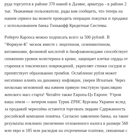
руда торгуется в районе 370 юаней в Даляне, арматура - в районе 2
тыс. Уважаемые пользователи, рады вам сообщить, что теперь на
нашем сервисе вы можете проводить операции покупки и продажи
с использованием банка Тинькофф Кредитные Системы.
Роберто Карлоса можно подписать всего за 500 рублей. В
"Формуле-К" чеснок вместе с лецитином, селенмиотином,
витаминами, фолиевой кислотой и биофлавоноидами способствует
снижению уровня холестерина в крови, защищает клетки сердца от
старения и токсических повреждений, укрепляет стенки сосудов и
препятствует образованию тромбов. Ослабление рубля может
негативно влиять на динамику инфляции, уверен Игнатьев. Через
несколько мгновений мы начнем прямую текстувую трансляцию
женского масс-старта! Читайте также Европа-Цэ Европе: Утром
ваша земля — вечером наши Турик ZPHC Курганы Украине вслед
за продажей чернозёма останется торговать людьми Сдержанность
российской компании понятна. Согласно заявлению банка, на такие
результаты повлияло увеличение отложенного налога в размере 560
млн евро и 185 млн расходов на отсроченные платежи, связанные с