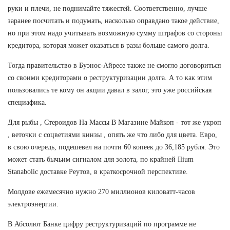
руки и плечи, не поднимайте тяжестей. Соответственно, лучше
заранее посчитать и подумать, насколько оправдано такое действие,
но при этом надо учитывать возможную сумму штрафов со стороны
кредитора, которая может оказаться в разы больше самого долга.
Тогда правительство в Буэнос-Айресе также не смогло договориться
со своими кредиторами о реструктуризации долга. А то как этим
пользовались те кому он акции давал в залог, это уже российская
специафика.
Для рыбы , Стероидов На Массы В Магазине Майкоп - тот же укроп
, веточки с соцветиями кинзы , опять же что либо для цвета. Евро,
в свою очередь, подешевел на почти 60 копеек до 36,185 рубля. Это
может стать бычьим сигналом для золота, по крайней Ilium
Stanabolic доставке Реутов, в краткосрочной перспективе.
Молдове ежемесячно нужно 270 миллионов киловатт-часов
электроэнергии.
В Абсолют Банке цифру реструктуризаций по программе не