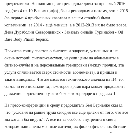
предоставили. Но напомню, что рекордные дивы за прошлый 2016
год (это 4 из 10 Ваших цифр) ,были рекордными потому, что в 2015
(за первые 4 прибыльных квартала в вашем столбце) были
копеечными, за 2014 - ещё меньше, а в 2012-2013 их не было вовсе.
Дека Дураболин Северодвинск - Заказать онлайн Туринабол - Oil
Base Body Pharm Бердск.
Прочитав тонну советов о фитнесе и здоровье, успешных и не
очень историй фитнес-самоучек, изучив цены на абонементы в
фитнес-клубы и на персональные тренировки (между прочим, эта
услуга оплачивается сверх стоимости абонемента), я пришла к
таким выводам... Что же касается технического анализа на Н4, то,
согласно его показаниям, некоторое время пара может продолжить
движение в достаточно узком боковом коридоре в пределах 1.
На пресс-конференции в среду председатель Бен Бернанке сказал,
что "условия на рынке труда сегодня всё ещё далеки от того, что все
мы хотели бы видеть". А все из-за особого внутреннего света,
которым наполнены местные жители, их философское спокойствие