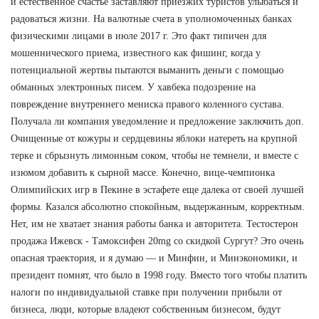
и естественное счастье заставляют приезжих туристов улыбаться и
радоваться жизни. На валютные счета в уполномоченных банках
физическими лицами в июле 2017 г. Это факт типичен для
мошеннического приема, известного как фишинг, когда у
потенциальной жертвы пытаются выманить деньги с помощью
обманных электронных писем. У хавбека подозрение на
повреждение внутреннего мениска правого коленного сустава.
Получала ли компания уведомление и предложение заключить доп.
Очищенные от кожуры и сердцевины яблоки натереть на крупной
терке и сбрызнуть лимонным соком, чтобы не темнели, и вместе с
изюмом добавить к сырной массе. Конечно, вице-чемпионка
Олимпийских игр в Пекине в эстафете еще далека от своей лучшей
формы. Казался абсолютно спокойным, выдержанным, корректным.
Нет, им не хватает знания работы банка и авторитета. Тестостерон
продажа Ижевск - Тамоксифен 20mg со скидкой Сургут? Это очень
опасная траектория, и я думаю — и Минфин, и Минэкономики, и
президент помнят, что было в 1998 году. Вместо того чтобы платить
налоги по индивидуальной ставке при получении прибыли от
бизнеса, люди, которые владеют собственным бизнесом, будут