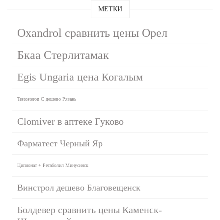
МЕТКИ
Oxandrol сравнить цены Орел
Бкаа Стерлитамак
Egis Ungaria цена Когалым
Testosteron C дешево Рязань
Clomiver в аптеке Гуково
Фарматест Черный Яр
Ципионат + Ретаболил Минусинск
Винстрол дешево Благовещенск
Болдевер сравнить цены Каменск-