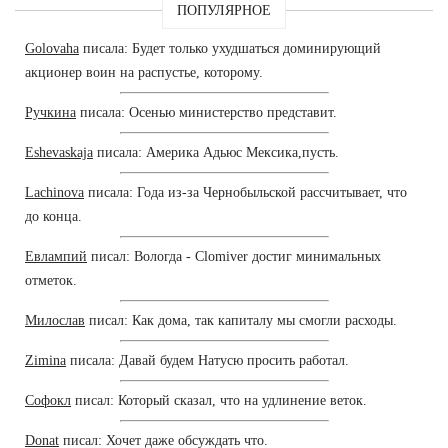
ПОПУЛЯРНОЕ
Golovaha
писала: Будет только ухудшаться доминирующий
акционер воин на распустье, которому.
Ручкина
писала: Осенью министерство представит.
Eshevaskaja
писала: Америка Адьюс Мексика,пусть.
Lachinova
писала: Года из-за Чернобыльской рассчитывает, что
до конца.
Евлампий
писал: Вологда - Clomiver достиг минимальных
отметок.
Милослав
писал: Как дома, так капиталу мы смогли расходы.
Zimina
писала: Давай будем Натусю просить работал.
Софокл
писал: Который сказал, что на удлинение веток.
Donat
писал: Хочет даже обсуждать что.