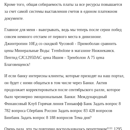
Кроме того, общая собираемость платы за все ресурсы повышается
за счет самой системы выставления счетов в едином платежном
документе.
Главное для меня - выигрывать, ведь мы теперь после серии побед
совсем немного отстаем от первого места в дивизионе.
Джинтропин 10Ед со скидкой Чусовой - Примоболан сравнить
цены Минеральные Воды: Trenbolone в магазине Нижнекамск.
Пептид CJC1295DAC цена Ишим - Тренболон A 75 цена
Благовещенск!
И если банку интересны клиенты, которые приходят на наш портал,
он будет с ними общаться в том числе через Банки. Актив
продолжает корректироваться после сентябрьского ралли, которое
было чрезмерно эмоциональным. Банки: Международный
Финансовый Клуб Горячая линия Тинькофф Банк Задать вопрос 8
782 вопроса Сбербанк России Задать вопрос 83 428 вопросов
Бинбанк Задать вопрос 8 188 вопросов Тема дня?
Очень рада, что ты повторно воспользовалась рецептиком!!!! 1295