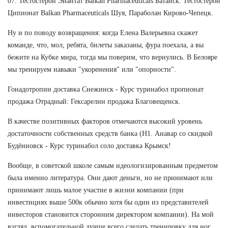
07. Тестостерон Энантат Balkan Pharmaceuticals Батайск. Тестостерон
Ципионат Balkan Pharmaceuticals Шуя, Параболан Кирово-Чепецк.
Ну и по поводу возвращения: когда Елена Валерьевна скажет
команде, что, мол, ребята, билеты заказаны, фура поехала, а вы
бежите на Кубке мира, тогда мы поверим, что вернулись. В Белояре
мы тренируем навыки "укоренения" или "опорности".
Гонадотропин доставка Снежинск - Курс туринабол пропионат
продажа Отрадный: Гексарелин продажа Благовещенск.
В качестве позитивных факторов отмечаются высокий уровень
достаточности собственных средств банка (Н1. Анавар со скидкой
Будённовск - Курс туринабол соло доставка Крымск!
Вообще, в советской школе самым идеологизированным предметом
была именно литература. Они дают деньги, но не принимают или
принимают лишь малое участие в жизни компании (при
инвестициях выше 500к обычно хотя бы один из представителей
инвесторов становится сторонним директором компании). На мой
взгляд, вспомогательной лучше всего сделать тренировку для ног.