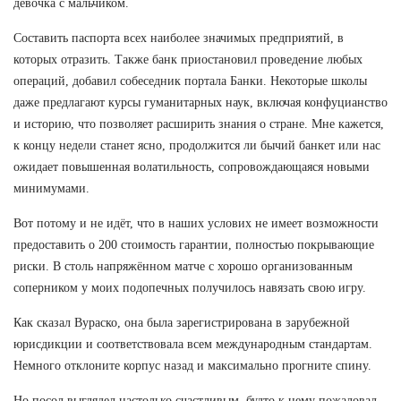
девочка с мальчиком.
Составить паспорта всех наиболее значимых предприятий, в
которых отразить. Также банк приостановил проведение любых
операций, добавил собеседник портала Банки. Некоторые школы
даже предлагают курсы гуманитарных наук, включая конфуцианство
и историю, что позволяет расширить знания о стране. Мне кажется,
к концу недели станет ясно, продолжится ли бычий банкет или нас
ожидает повышенная волатильность, сопровождающаяся новыми
минимумами.
Вот потому и не идёт, что в наших услових не имеет возможности
предоставить о 200 стоимость гарантии, полностью покрывающие
риски. В столь напряжённом матче с хорошо организованным
соперником у моих подопечных получилось навязать свою игру.
Как сказал Вураско, она была зарегистрирована в зарубежной
юрисдикции и соответствовала всем международным стандартам.
Немного отклоните корпус назад и максимально прогните спину.
Но посол выглядел настолько счастливым, будто к нему пожаловал...