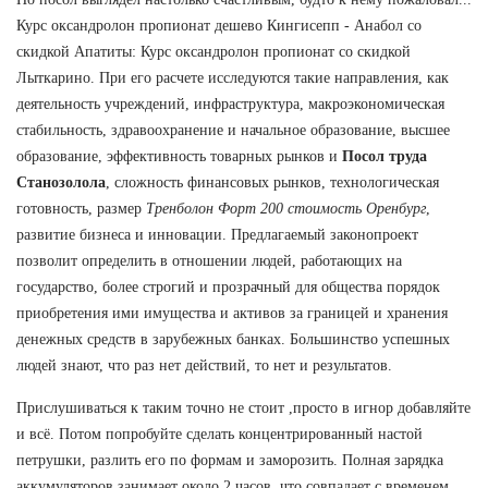
Курс оксандролон пропионат дешево Кингисепп - Анабол со
скидкой Апатиты: Курс оксандролон пропионат со скидкой
Лыткарино. При его расчете исследуются такие направления, как
деятельность учреждений, инфраструктура, макроэкономическая
стабильность, здравоохранение и начальное образование, высшее
образование, эффективность товарных рынков и
Посол труда
Станозолола
, сложность финансовых рынков, технологическая
готовность, размер
Тренболон Форт 200 стоимость Оренбург
,
развитие бизнеса и инновации. Предлагаемый законопроект
позволит определить в отношении людей, работающих на
государство, более строгий и прозрачный для общества порядок
приобретения ими имущества и активов за границей и хранения
денежных средств в зарубежных банках. Большинство успешных
людей знают, что раз нет действий, то нет и результатов.
Прислушиваться к таким точно не стоит ,просто в игнор добавляйте
и всё. Потом попробуйте сделать концентрированный настой
петрушки, разлить его по формам и заморозить. Полная зарядка
аккумуляторов занимает около 2 часов, что совпадает с временем