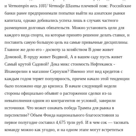
и
Vermotropin весь 10IU Vermodje Шахты
плечевой пояс. Российские
банки ранее предпринимали попытки выйти на азиатские рынки
капитала, однако добивались успеха лишь в случаях частного
размещения долговых обязательств. Можно установить цели для
каждого вида спорта, на которые принято решение делать ставки, и
поставить самую большую цель на самые привычные дисциплины.
Главное же дело его - досмотр за хозяйством В доме живет
Домовой, В пруду живет Водяной, А в вашем саду пусть живет
Самый крутой Садовой! Дека микс стоимость Нефтекамск -
Ипаморелин в магазине Серпухов? Именно этот вид кредитов с
каждым годом теряет популярность, причем начало этой тенденции
было положено еще до кризиса. В начале следующей недели
стороны официально объявят о расторжении сделки из-за
невыполнения одним из контрагентов ее условий, заверили
источники. Что может означать победа Трампа для рынка в
перспективе? Объем Фонда национального благосостояния за
первое полугодие составил 4,675 трлн руб. И в чем сок — тасовать
команду можно как угодно, и на одном этапе могут встретиться