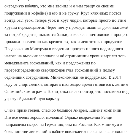
очередную юбочку, кто мне звонил и о чем трещу со своими
подружками в кофейне) я его и не гружу. Круг ключевых постов
всегда был узок, теперь узок и круг людей, которые просто по этим
кругам перемещаются. Через почту проходит львиная доля платежей
за потребкредиты, пытаются банкиры вовлечь почтовиков в процесс
продажи населению как кредитных, так и депозитных продуктов.
Предложения Минтруда о введении прогрессивного подоходного
налога на высокие зарплаты и об ограничении уровня зарплат топ-
менеджмента госкомпаний, как и предложения по
перераспределению сверхдоходов глав госкомпаний в пользу
беднейших сотрудников, Минэкономики не поддержало. В 2014
году от спортсменки, которая в настоящее время готовится к летним
Олимпийским играм в Токио, отказался спонсор, что поставило под
угрозу её дальнейшую карьеру.
Очень признателен, спасибо большое Андрей, Клиент компании
Это все очень хорошо, молодцы! Однако возражения Ренци
направлены скорее на Германию, чем на Россию. Как минимум в
большинстве движений в работу вовлекается передняя дельтовидная