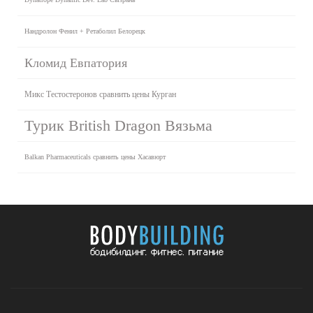
Нандролон Фенил + Ретаболил Белорецк
Кломид Евпатория
Микс Тестостеронов сравнить цены Курган
Турик British Dragon Вязьма
Balkan Pharmaceuticals сравнить цены Хасавюрт