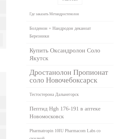
Где заказать Метандростенолон
Болденон + Нандродон деканоат
Березники
Купить Оксандролон Соло
Якутск
Дростанолон Пропионат
соло Новочебоксарск
Тестостерона Дальнегорск
Пептид Hgh 176-191 в аптеке
Новомосковск
Pharmatropin 10IU Pharmacom Labs со
скидкой