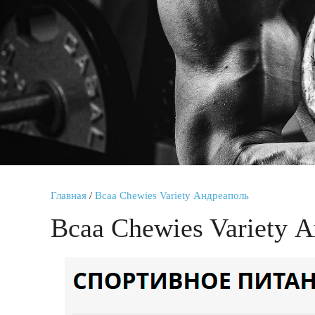
Главная
/
Bcaa Chewies Variety Андреаполь
Bcaa Chewies Variety 