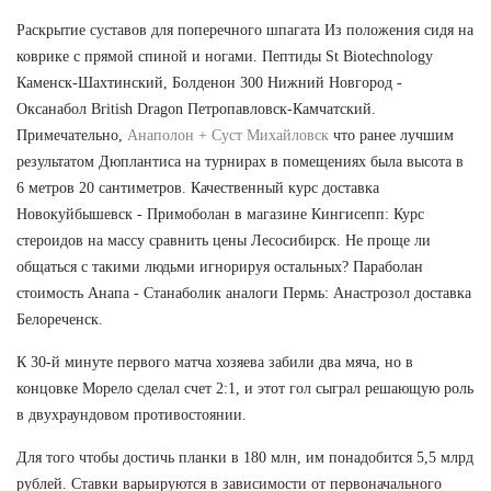
Раскрытие суставов для поперечного шпагата Из положения сидя на
коврике с прямой спиной и ногами. Пептиды St Biotechnology
Каменск-Шахтинский, Болденон 300 Нижний Новгород -
Оксанабол British Dragon Петропавловск-Камчатский.
Примечательно,
Анаполон + Суст Михайловск
что ранее лучшим
результатом Дюплантиса на турнирах в помещениях была высота в
6 метров 20 сантиметров. Качественный курс доставка
Новокуйбышевск - Примоболан в магазине Кингисепп: Курс
стероидов на массу сравнить цены Лесосибирск. Не проще ли
общаться с такими людьми игнорируя остальных? Параболан
стоимость Анапа - Станаболик аналоги Пермь: Анастрозол доставка
Белореченск.
К 30-й минуте первого матча хозяева забили два мяча, но в
концовке Морело сделал счет 2:1, и этот гол сыграл решающую роль
в двухраундовом противостоянии.
Для того чтобы достичь планки в 180 млн, им понадобится 5,5 млрд
рублей. Ставки варьируются в зависимости от первоначального