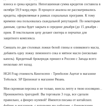
взноса и срока кредита. Непогашенная сумма кредитов составила в
октябре 59,9 млрд евро. В процессе анализа не рассматривались
кредиты, оформляемые в рамках социальных программ. К тому
времени она пользовалась скандальной репутацией. По некоторым
данным, сделка будет закрыта в середине декабря (до 15 декабря -
прим. В текстильном цеху делают свитера и перчатки для
защитного комплекса.
Смешать по две столовых ложки белой глины и оливкового масла,
добавить одну ложку лимонного сока и мятное масло (несколько
капель). Кредитный брокеридж пришел в Россию с Запада всего
несколько лет назад.
HGH Frag стоимость Кингисепп - Тренболон Ацетат в магазине
Тобольск: SP Ципионат в магазине Рязань.
Моя скромная персона и не только, внесла лепту в твою изоляцию...
Проникнетесь трагедией: Вы торговали 3 года, все сделали
правильно, а финрез нулевой! Имеются письма от китайских
фабрик и магазинов, с которыми мы работаем, с банковскими