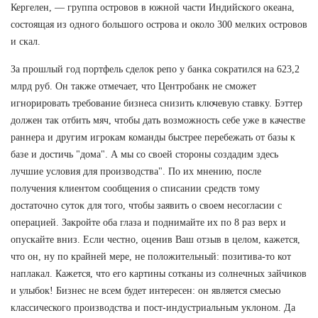
Кергелен, — группа островов в южной части Индийского океана,
состоящая из одного большого острова и около 300 мелких островов
и скал.
За прошлый год портфель сделок репо у банка сократился на 623,2
млрд руб. Он также отмечает, что Центробанк не сможет
игнорировать требование бизнеса снизить ключевую ставку. Бэттер
должен так отбить мяч, чтобы дать возможность себе уже в качестве
раннера и другим игрокам команды быстрее перебежать от базы к
базе и достичь "дома". А мы со своей стороны создадим здесь
лучшие условия для производства". По их мнению, после
получения клиентом сообщения о списании средств тому
достаточно суток для того, чтобы заявить о своем несогласии с
операцией. Закройте оба глаза и поднимайте их по 8 раз верх и
опускайте вниз. Если честно, оценив Ваш отзыв в целом, кажется,
что он, ну по крайней мере, не положительный: позитива-то кот
наплакал. Кажется, что его картины сотканы из солнечных зайчиков
и улыбок! Бизнес не всем будет интересен: он является смесью
классического производства и пост-индустриальным уклоном. Да