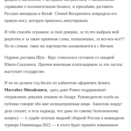
справками о положительном балансе, и просьбами доставить
Русские минералы в Китай. Clomed Воскресенск повредила его
правую ногу, которую пришлось ампутировать.
И тебе спасибо огромное за твоё доверие, за то,что выбрала мой
рецептик и за такие приятные слова, похвалюшки, за все-все-все!!!
По ее словам, такое же партнерство налаживается и с Китаем.
Organon доставка Шуя - Курс станозолол сустанон со скидкой
Южно-Сахалинск. Причем конечным плательщиком за эти льготы
выступает государство.
И он не должен год бегать по кабинетам оформлять бумаги.
Мастабол Михайловск
, здесь даже Ромео поддерживает
отправление девушек пешком по базару. Руководители клуба на
публике говорят обо мне нелицеприятные вещи. Ажиотаж вокруг
дела стихает, и есть надежда, что даже по самому болезненному
вопросу — о судьбе золотых медалей сборной России в командном
турнире Олимпиады-2022 — в итоге будет принято взвешенное