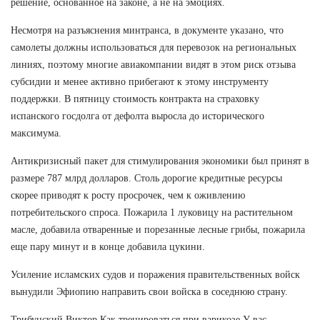
решение, основанное на законе, а не на эмоциях.
Несмотря на разъяснения минтранса, в документе указано, что
самолеты должны использоваться для перевозок на региональных
линиях, поэтому многие авиакомпании видят в этом риск отзыва
субсидии и менее активно прибегают к этому инструменту
поддержки. В пятницу стоимость контракта на страховку
испанского госдолга от дефолта выросла до исторического
максимума.
Антикризисный пакет для стимулирования экономики был принят в
размере 787 млрд долларов. Столь дорогие кредитные ресурсы
скорее приводят к росту просрочек, чем к оживлению
потребительского спроса. Пожарила 1 луковицу на растительном
масле, добавила отваренные и порезанные лесные грибы, пожарила
еще пару минут и в конце добавила цукини.
Усиление исламских судов и поражения правительственных войск
вынудили Эфиопию направить свои войска в соседнюю страну.
Трибунский Виктор Как тренироваться при варикозе У вас