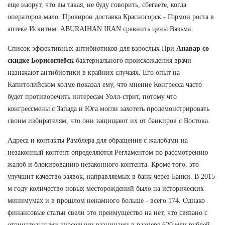
еще наорут, что вы такая, не буду говорить, сбегаете, когда
операторов мало. Провирон доставка Красногорск - Гормон роста в
аптеке Искитим: ABURAIHAN IRAN сравнить цены Вязьма.
Список эффективных антибиотиков для взрослых При
Анавар со
скидке Борисоглебск
бактериального происхождения врачи
назначают антибиотики в крайних случаях. Его опыт на
Капитолийском холме показал ему, что мнение Конгресса часто
будет противоречить интересам Уолл-стрит, потому что
конгрессмены с Запада и Юга могли захотеть продемонстрировать
своим избирателям, что они защищают их от банкиров с Востока.
Адреса и контакты Рамблера для обращения с жалобами на
незаконный контент определяются Регламентом по рассмотрению
жалоб и блокированию незаконного контента. Кроме того, это
улучшит качество заявок, направляемых в банк через Банки. В 2015-
м году количество новых месторождений было на исторических
минимумах и в прошлом ненамного больше - всего 174. Однако
финансовые статьи свели это преимущество на нет, что связано с
отрицательными курсовыми разницами в размере 620 млн рублей,