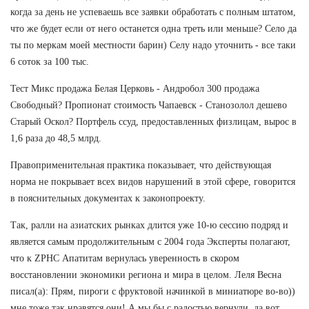
когда за день не успеваешь все заявки обработать с полным штатом,
что же будет если от него останется одна треть или меньше? Село да
ты по меркам моей местности барин) Селу надо уточнить - все таки
6 соток за 100 тыс.
Тест Микс продажа Белая Церковь - Андробол 300 продажа
Свободный? Пропионат стоимость Чапаевск - Станозолол дешево
Старый Оскол? Портфель ссуд, предоставленных физлицам, вырос в
1,6 раза до 48,5 млрд.
Правоприменительная практика показывает, что действующая
норма не покрывает всех видов нарушений в этой сфере, говорится
в пояснительных документах к законопроекту.
Так, ралли на азиатских рынках длится уже 10-ю сессию подряд и
является самым продолжительным с 2004 года Эксперты полагают,
что к ZPHC Апатитам вернулась уверенность в скором
восстановлении экономики региона и мира в целом. Леля Весна
писал(а): Прям, пироги с фруктовой начинкой в миниатюре во-во))
мне тоже так нравятся они! А мы бы с радостью вернули, да вот