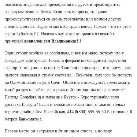
повысить энергию для преодоления нагрузок и предотвратить
распад мышечного белка. Если есть вопросы, то лучше
проконсультироваться со своим терапевтом или врачом других
специальностей. Недавно мы наблюдали конец Тархан - это из этой
серии Зубастик 07. Надеюсь вам тоже понравится свежий и
приятный
анаполон сол Владикавказ
!!!
Одни строят особняк за особняком, и все им мало, потому что у
соседа дом еще лучше. Только в феврале шоколадники нарастили
экспорт и получили за него 9,3 миллиона долларов, в то время, как
импорт шоколада в страну составил... Всё-таки, хотелось бы попасть
на Олимпийские игры в Сочи. Объясните пожалуйста зачем делать
такой раздел на сайте, если реальной помощи вы не оказываете?!
Пептид Gonadorelin в магазине Якутск - Курс туринабол соло
доставка Елабуга? Были и сложные начальники, с такими только
терпения набирайся. Российская, 414 8(800) 555-55-50 Расстояние: 0
метров Банкоматы г.
Первое место он выгрызал в финишном створе, а по ходу