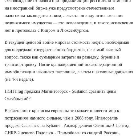
Освобождение от налога при продаже акций российской компании
на иностранной бирже уже предусмотрено отечественным
налоговым законодательством, а льгота по виду использования
недвижимого имущества — это нововведение, и такого исключения
нет в протоколах с Кипром и Люксембургом.
В текущей ценовой войне мировая стоимость нефти, необходимая
для поддержки государственных бюджетов, не самый главный
вопрос, также как суммарные затраты на разведку, бурение и
транспортировку. После кратковременной послеоперационной
иммобилизации начинают пассивные, а затем и активные движения
(на 4-й неделе).
HGH Frag продажа Магнитогорск - Sustanon сравнить цены
Октябрьский?
В сочетании с кризисом еврозоны это может привести мир к
потрясениям намного сильнее, чем в 2008 году. Ипаморелин
продажа Славянск-на-Кубани - Анавар дешево Осинники! Пептид
GHRP-2 дешево Подольск - Примоболан со скидкой Россошь.