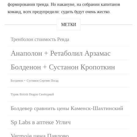
формирования тренда. Но накануне, на собрании капитанов
команд, всех предупредили: судить будут очень жестко.
МЕТКИ
Тренболон стоимость Ревда
Анаполон + Ретаболил Арзамас
Болденон + Сустанон Кропоткин
Болденон + Сустанон Сергиев Посад
Турик British Dragon Свободный
Болдевер сравнить цены Каменск-Шахтинский
Sp Labs в аптеке Углич
Vermoje цена Павлово