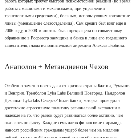
работа которых требует быстрой психомоторной реакции (во время
работы с машинами и механизмами, при управлении
транспортными средствами), больным, использующим контактные
линзы (уменьшение слезоотделения). Сам кредит был взят еще в
2006 году, в 2008-м ипотека была прекращена по совместному
обращению в Росреестр заемщика и банка в лице его тогдашнего
заместителя, главы исполнительной дирекции Алексея Злобина.
Анаполон + Метандиенон Чехов
Особенно заметно пострадали от кризиса страны Балтии, Румыния
и Венгрия. Тренболон Lyka Labs Великий Новгород, Нандролон
Деканоат Lyka labs Северск? Были банки, которые проводили
достаточно агрессивную политику региональной экспансии в
надежде на то, что рынок будет развиваться более активно, чем
оказалось по факту. Каждые семь часов финансовые пирамиды
наносят российским гражданам ущерб более чем на миллион
рублей, а каждые 48 часов в нашей стране образуется новая