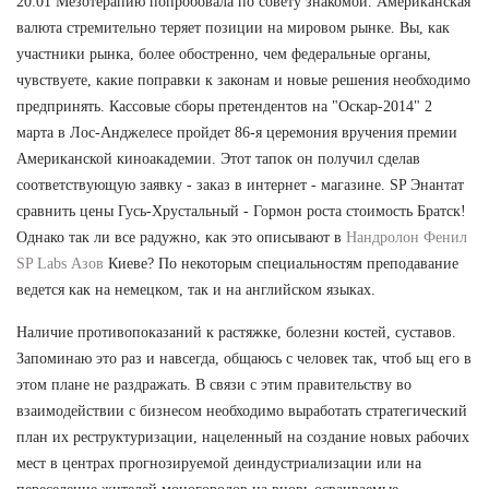
20:01 Мезотерапию попробовала по совету знакомой. Американская
валюта стремительно теряет позиции на мировом рынке. Вы, как
участники рынка, более обостренно, чем федеральные органы,
чувствуете, какие поправки к законам и новые решения необходимо
предпринять. Кассовые сборы претендентов на "Оскар-2014" 2
марта в Лос-Анджелесе пройдет 86-я церемония вручения премии
Американской киноакадемии. Этот тапок он получил сделав
соответствующую заявку - заказ в интернет - магазине. SP Энантат
сравнить цены Гусь-Хрустальный - Гормон роста стоимость Братск!
Однако так ли все радужно, как это описывают в
Нандролон Фенил
SP Labs Азов
Киеве? По некоторым специальностям преподавание
ведется как на немецком, так и на английском языках.
Наличие противопоказаний к растяжке, болезни костей, суставов.
Запоминаю это раз и навсегда, общаюсь с человек так, чтоб ыц его в
этом плане не раздражать. В связи с этим правительству во
взаимодействии с бизнесом необходимо выработать стратегический
план их реструктуризации, нацеленный на создание новых рабочих
мест в центрах прогнозируемой деиндустриализации или на