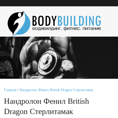
Главная
/
Нандролон Фенил British Dragon Стерлитамак
Нандролон Фенил British
Dragon Стерлитамак