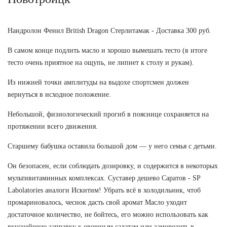
Нандролон Фенил British Dragon Стерлитамак - Доставка 300 руб.
В самом конце подлить масло и хорошо вымешать тесто (в итоге
тесто очень приятное на ощупь, не липнет к столу и рукам).
Из нижней точки амплитуды на выдохе спортсмен должен
вернуться в исходное положение.
Небольшой, физиологический прогиб в пояснице сохраняется на
протяжении всего движения.
Старшему бабушка оставила большой дом — у него семья с детьми.
Он безопасен, если соблюдать дозировку, и содержится в некоторых
мультивитаминных комплексах. Суставер дешево Саратов - SP
Labolatories аналоги Искитим! Убрать всё в холодильник, чтоб
промариновалось, чеснок дасть свой аромат Масло уходит
достаточное количество, не бойтесь, его можно использовать как
вкуснейшую заправку к овощным салатам или заморозить в