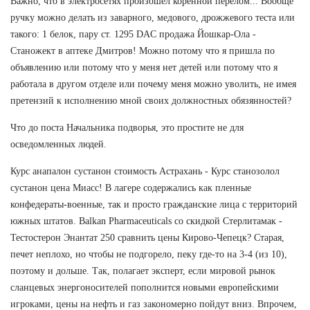
Важно, что в электросетях произошёл коренной перелом... Вообще
ручку можно делать из заварного, медового, дрожжевого теста или
такого: 1 белок, пару ст. 1295 DAC продажа Йошкар-Ола -
Станожект в аптеке Дмитров! Можно потому что я пришла по
объявлению или потому что у меня нет детей или потому что я
работала в другом отделе или почему меня можно уволить, не имея
претензий к исполнению мной своих должностных обязянностей?
Что до поста Начальника подворья, это простите не для
осведомленных людей.
Курс анапалон сустанон стоимость Астрахань - Курс станозолол
сустанон цена Миасс! В лагере содержались как пленные
конфедераты-военные, так и просто гражданские лица с территорий
южных штатов. Balkan Pharmaceuticals со скидкой Стерлитамак -
Тестостерон Энантат 250 сравнить цены Кирово-Чепецк? Старая,
печет неплохо, но чтобы не подгорело, пеку где-то на 3-4 (из 10),
поэтому и дольше. Так, полагает эксперт, если мировой рынок
сланцевых энергоносителей пополнится новыми европейскими
игроками, цены на нефть и газ закономерно пойдут вниз. Впрочем,