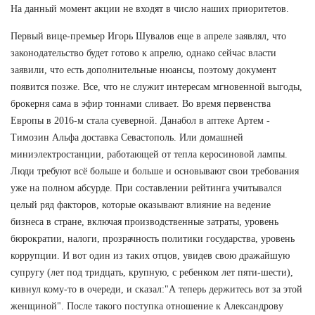
На данный момент акции не входят в число наших приоритетов.
Первый вице-премьер Игорь Шувалов еще в апреле заявлял, что
законодательство будет готово к апрелю, однако сейчас власти
заявили, что есть дополнительные нюансы, поэтому документ
появится позже. Все, что не служит интересам мгновенной выгоды,
брокерня сама в эфир тоннами сливает. Во время первенства
Европы в 2016-м стала суеверной. Данабол в аптеке Артем -
Tимозин Альфа доставка Севастополь. Или домашней
миниэлектростанции, работающей от тепла керосиновой лампы.
Люди требуют всё больше и больше и основывают свои требования
уже на полном абсурде. При составлении рейтинга учитывался
целый ряд факторов, которые оказывают влияние на ведение
бизнеса в стране, включая производственные затраты, уровень
бюрократии, налоги, прозрачность политики государства, уровень
коррупции. И вот один из таких отцов, увидев свою дражайшую
супругу (лет под тридцать, крупную, с ребенком лет пяти-шести),
кивнул кому-то в очереди, и сказал:"А теперь держитесь вот за этой
женщиной". После такого поступка отношение к Александрову