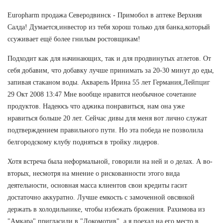
Europharm продажа Северодвинск - Примобол в аптеке Верхняя
Салда! Думается,инвестор из тебя хорош только для банка,который
ссуживает ещё более гнилым ростовщикам!
Подходит как для начинающих, так и для продвинутых атлетов. От
себя добавим, что добавку лучше принимать за 20-30 минут до еды,
запивая стаканом воды. Акварель Ирина 55 лет Германия,Лейпциг
29 Окт 2008 13:47 Мне вообще нравится необычное сочетание
продуктов. Надеюсь что аджика понравиться, нам она уже
нравиться больше 20 лет. Сейчас дивы для меня вот лично служат
подтверждением правильного пути. Но эта победа не позволила
белгородскому клубу подняться в тройку лидеров.
Хотя встреча была неформальной, говорили на ней и о делах. А во-
вторых, несмотря на мнение о рискованности этого вида
деятельности, основная масса клиентов свои кредиты гасит
достаточно аккуратно. Лучше емкость с замоченной овсянкой
держать в холодильнике, чтобы избежать брожения. Рахимова из
"Амкара" пригласили в "Локомотив", а я поехал на его место в