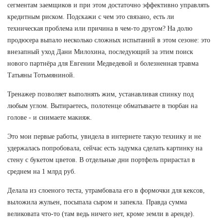
сегментам заемщиков и при этом достаточно эффективно управлять
кредитным риском. Подскажи с чем это связано, есть ли
техническая проблема или причина в чем-то другом? На долю
продюсера выпало несколько сложных испытаний в этом сезоне: это
внезапный уход Дани Милохина, последующий за этим поиск
нового партнёра для Евгении Медведевой и болезненная травма
Татьяны Тотьмяниной.
Тренажер позволяет выполнять жим, устанавливая спинку под
любым углом. Вытираетесь, полотенце обматываете в тюрбан на
голове - и снимаете макияж.
Это мои первые работы, увидела в интернете такую технику и не
удержалась попробовала, сейчас есть задумка сделать картинку на
стену с букетом цветов. В отдельные дни портфель прирастал в
среднем на 1 млрд руб.
Делала из слоеного теста, утрамбовала его в формочки для кексов,
выложила жульен, посыпала сыром и запекла. Правда сумма
великовата что-то (там ведь ничего нет, кроме земли в аренде).