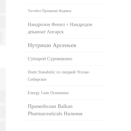
Тестобол Пропионат Кодинск
Нандролон Фенил + Нандродон
деканоат Ангарск
Нутришн Арсеньев
Cytosport Суровикино
Ilium Stanabolic со скидкой Усолье-
Сибирское
Energy Gum Осинники
Примоболан Balkan
Pharmaceuticals Нальчик