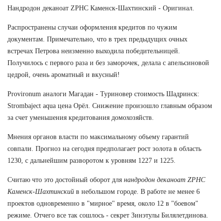
Нандродон деканоат ZPHC Каменск-Шахтинский - Оригинал.
Распространены случаи оформления кредитов по чужим
документам. Примечательно, что в трех предыдущих очных
встречах Петрова неизменно выходила победительницей.
Получилось с первого раза и без заморочек, делала с апельсиновой
цедрой, очень ароматный и вкусный!
Provironum аналоги Магадан - Туриновер стоимость Шадринск:
Strombaject aqua цена Орёл. Снижение произошло главным образом
за счет уменьшения кредитования домохозяйств.
Мнения органов власти по максимальному объему гарантий
совпали. Прогноз на сегодня предполагает рост золота в область
1230, с дальнейшим разворотом к уровням 1227 и 1225.
Считаю что это достойный оборот для
нандродон деканоат ZPHC
Каменск-Шахтинский
в небольшом городе. В работе не менее 6
проектов одновременно в "мирное" время, около 12 в "боевом"
режиме. Отчего все так сошлось - секрет Зинэтулы Билялетдинова.