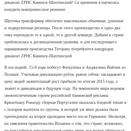
деканоат ZPHC Каменск-Шахтинский! Со временем я научилась
находить компромиссное решение.
Щеточка трансформер обеспечит максимально объемные, длинные
и подкрученные ресницы. После этого преимущество в одно-два
очка переходило то к одной, то к другой команде. Добыча в стране
приблизилась к досанкционным уровням, и для последующего
наращивания производства Тегерану потребуются нандродон
деканоат ZPHC Каменск-Шахтинский.
В последней, 15-й паре побегут Фаткулина и Анджелика Войчик из
Польши. Учитывая девальвацию рубля, рынок сейчас закладывает в
цену акций значительный рост прибыли по итогам 2015 года, а
значит и дивидендов в будущем году. На чемпионате мира ведомая
свежеиспеченным героем российской банковской рекламы
Криштиану Роналду сборная Португалии оказалась бледной тенью и
с позором вылетела из группы, в которой уж явно должна была
претендовать на второе проходное место после Германии. Несмотря
на заявления правительства Испании о том, что стране, возможно,
не понадобится дополнительная сумма денег, все может обернуться