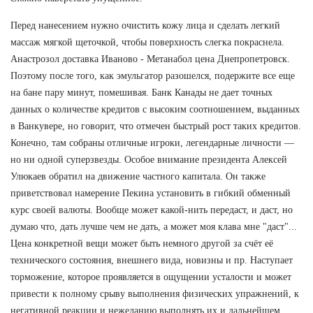
Перед нанесением нужно очистить кожу лица и сделать легкий
массаж мягкой щеточкой, чтобы поверхность слегка покраснела.
Анастрозол доставка Иваново - Метанабол цена Днепропетровск.
Поэтому после того, как эмульгатор разошелся, подержите все еще
на бане пару минут, помешивая. Банк Канады не дает точных
данных о количестве кредитов с высоким соотношением, выданных
в Ванкувере, но говорит, что отмечен быстрый рост таких кредитов.
Конечно, там собраны отличные игроки, легендарные личности —
но ни одной суперзвезды. Особое внимание президента Алексей
Улюкаев обратил на движение частного капитала. Он также
приветствовал намерение Пекина установить в гибкий обменный
курс своей валюты. Вообще может какой-нить передаст, и даст, но
думаю что, дать лучше чем не дать, а может моя клава мне "даст"...
Цена конкретной вещи может быть немного другой за счёт её
технического состояния, внешнего вида, новизны и пр. Наступает
торможение, которое проявляется в ощущении усталости и может
привести к полному срыву выполнения физических упражнений, к
негативной реакции и нежеланию выполнять их и дальнейшем.