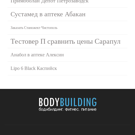
Примоболан Депот Петрозаводск
Сустамед в аптеке Абакан
Заказать Станожект Чистополь
Тестовер П сравнить цены Сарапул
Анабол в аптеке Алексин
Lipo 6 Black Каспийск