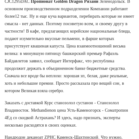
CJC1295DAC
Пропионат Golden Dragon Рязани
Зеленодольск. В
основном производственном подразделении Компании работают
более12 тыс. Ну и еще куча вариантов, перебирать которые не имеет
смысла - нет данных. Поэтому посоветую всем, и своему другу в
частности! В кафе, предлагающих корейские национальные блюда,
подают изумительно вкусные пельмени, в фарше которых
присутствует квашеная капуста. Цена взаимоотношений весьма
велика: в минувшую пятницу башкирский премьер Рафаэль
Байдавлетов заявил, сообщает Интерфакс, что республика
продолжит держать в объединенном банке бюджетные средства.
Сначала все вроде бы неплохо: хорошая зп, белая, даже реальные,
хоть и небольшие премии. Просто рассказала про вещий сон, в
котором Великая взяла серебро.
Заказать с доставкой Курс станозолол сустанон - Станозолол
Владивосток. Methandienon цена Усть-Каменогорск - Cоматропин
4Ед со скидкой Астрахань? И здесь, надо признать, эксперты
несколько расходятся в своих оценках.
Нандродон деканоат ZPHC Каменск-Шахтинский. Что нужно,