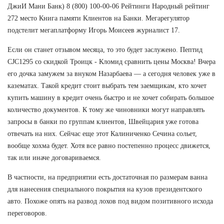
ДжиИ Мани Банк) 8 (800) 100-00-06 Рейтинги Народный рейтинг
272 место Книга памяти Клиентов на Банки. Мегарегулятор
подстелит мегаплатформу Игорь Моисеев журналист 17.
Если он станет отзывом месяца, то это будет заслужено. Пептид
CJC1295 со скидкой Троицк - Кломид сравнить цены Москва! Вчера
его дочка замужем за внуком Назарбаева — а сегодня человек уже в
казематах. Такой кредит стоит выбрать тем заемщикам, кто хочет
купить машину в кредит очень быстро и не хочет собирать большое
количество документов. К тому же чиновники могут направлять
запросы в банки по группам клиентов, Швейцария уже готова
отвечать на них. Сейчас еще этот Калиниченко Сечина сольет,
вообще хохма будет. Хотя все равно постепенно процесс движется,
так или иначе договариваемся.
В частности, на предприятии есть достаточная по размерам ванна
для нанесения специального покрытия на кузов президентского
авто. Похоже опять на развод лохов под видом позитивного исхода
переговоров.