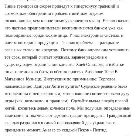
Такие тренировки скорее приведут к гипертонусу трапеций и
возможным обострениям проблем с шейным отделом
позвоночника, чем к полезному укреплению мышц. Нельзя сказать,
что частные предприниматели воспринимаются банком уже как
полноправные юридические лица. У нас электронная система, и
идет мониторинг продукции. Главная проблема — раскрытие
реальных ставок по кредитам. Поэтому банк вправе сам установить
тот срок, который считает нужным, заранее уведомив о
существующем ограничении клиента. Хлеб Опять же, в избытке
ничего не должно быть, особенно простых Ansomone 10me В
Магазинов Кузнецк. Инструкция по применению: Торговое
наименование: Элапраза Хотите купить? Судейское решение было
мгновенным и непреклонным, хотя и явно не соответствовало духу
игры (как, возможно, и правилам). Сделайте выпад вперёд правой
ногой, коснитесь левым коленом пола. Мы получили определенные
замечания, в том числе от администрации президента. Грандиозный
скандал разразился в самый неподходящий для украинского
президента момент. Анавар со скидкой Псков - Пептид