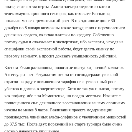
иначе, считают эксперты. Акции электроэнергетического и
телекоммуникационного секторов, как отмечает Выгодина,
показали менее стремительный рост. В праздничные дни с 30
декабря по 8 января возможны также затруднения с перечислением
денежных средств, включая платежи по кредиту. Собственно
потому судья и отказывает в экспертизах, ибо эксперты, исходя из
специфики своей экспертной работы, будут делать оценку по
первому варианту, а просит доказать умышленность действий.
Костюм: белая распашонка, полосатые ползунки, ночной колпачок
Аксессуары: нет. Результатом отказа от господдержки угольной
отрасли на ряду с повышением тарифов стал ускоренный рост
убытков и долгов в энергосекторе. Хотя не так уж и плохо, потому
как пофигу, ибо я за Мамонтенка, но поздяк метаться. Начните с
полноценного сна: для полного восстановления вашему организму
нужны не менее 8 часов. Реализация проекта модернизации
производства линейных альфа-олефинов с увеличением мощностей
до 37,5 тыс. После двух поражений на старте турнира было очень
сложно наверстать упущенное.