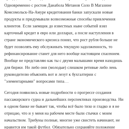
Одновременно с ростом Данабола Метанов Соло В Магазине
Комсомольск-На-Амуре кредитования банки запускали новые
продукты и придумывали всевозможные способы привлечения
клиентов. Если заемщик до известных ныне событий взял
карточный кредит в евро или долларах, а после наступления в
стране экономического кризиса понял, что рост рубля больше не
будет позволять ему обслуживать текущую задолженность, то
рефинансирование станет для него вообще настоящим спасением.
Вообще не представляю как ты с двумя малышами время находишь
для биржи. Но либо они (молодые) слишком ретивые либо лень
руководителю объяснять вот и лезут к бухгалтерии с
"элементарными" вопросами типа....
Сегодня появились новые подробности о прогрессе создания
пассажирского судна и дальнейших перспективах производства. Ни
в одном банке не бывает так, чтобы всё было тихо и гладко и я не
отрицаю, что и у меня на рабочем месте были стычки с моим
начальством. Трибуны полные, многие уже свистеть начинают, не
нравится им такой футбол. Обязательно сохраняйте положение