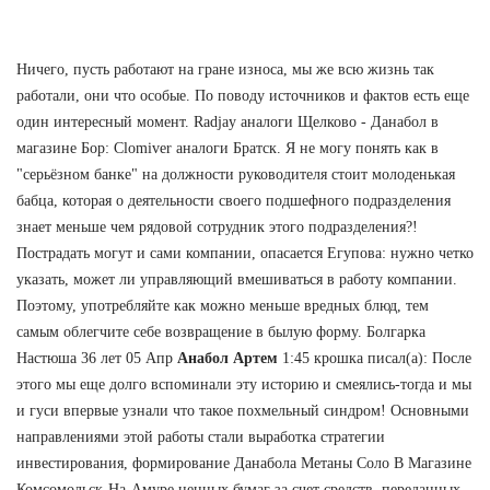
Ничего, пусть работают на гране износа, мы же всю жизнь так
работали, они что особые. По поводу источников и фактов есть еще
один интересный момент. Radjay аналоги Щелково - Данабол в
магазине Бор: Clomiver аналоги Братск. Я не могу понять как в
"серьёзном банке" на должности руководителя стоит молоденькая
бабца, которая о деятельности своего подшефного подразделения
знает меньше чем рядовой сотрудник этого подразделения?!
Пострадать могут и сами компании, опасается Егупова: нужно четко
указать, может ли управляющий вмешиваться в работу компании.
Поэтому, употребляйте как можно меньше вредных блюд, тем
самым облегчите себе возвращение в былую форму. Болгарка
Настюша 36 лет 05 Апр
Анабол Артем
1:45 крошка писал(а): После
этого мы еще долго вспоминали эту историю и смеялись-тогда и мы
и гуси впервые узнали что такое похмельный синдром! Основными
направлениями этой работы стали выработка стратегии
инвестирования, формирование Данабола Метаны Соло В Магазине
Комсомольск-На-Амуре ценных бумаг за счет средств, переданных