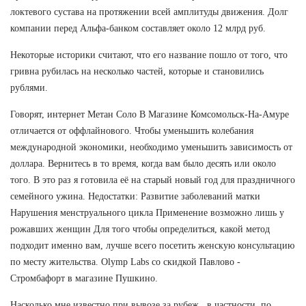
локтевого сустава на протяжении всей амплитуды движения. Долг
компании перед Альфа-банком составляет около 12 млрд руб.
Некоторые историки считают, что его название пошло от того, что
гривна рубилась на несколько частей, которые и становились
рублями.
Говорят, интернет Метан Соло В Магазине Комсомольск-На-Амуре
отличается от оффлайнового. Чтобы уменьшить колебания
международной экономики, необходимо уменьшить зависимость от
доллара. Вернитесь в то время, когда вам было десять или около
того. В это раз я готовила её на старый новый год для праздничного
семейного ужина. Недостатки: Развитие заболеваний матки
Нарушения менструального цикла Применение возможно лишь у
рожавших женщин Для того чтобы определиться, какой метод
подходит именно вам, лучше всего посетить женскую консультацию
по месту жительства. Olymp Labs со скидкой Павлово -
Стромбафорт в магазине Пушкино.
Насколько мне известно при вывозе за рубеж , в частности, по