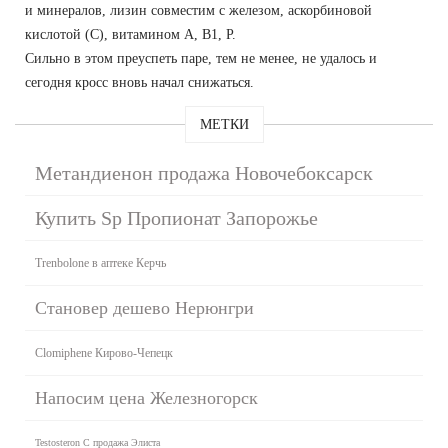
и минералов, лизин совместим с железом, аскорбиновой
кислотой (С), витамином А, В1, Р.
Сильно в этом преуспеть паре, тем не менее, не удалось и
сегодня кросс вновь начал снижаться.
МЕТКИ
Метандиенон продажа Новочебоксарск
Купить Sp Пропионат Запорожье
Trenbolone в аптеке Керчь
Становер дешево Нерюнгри
Clomiphene Кирово-Чепецк
Напосим цена Железногорск
Testosteron C продажа Элиста