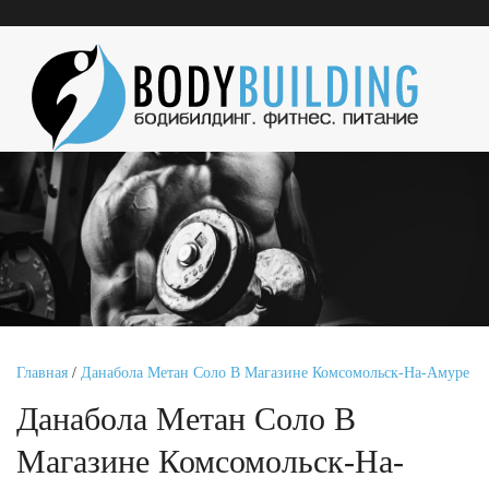
Главная
/
Данабола Метан Соло В Магазине Комсомольск-На-Амуре
Данабола Метан Соло В
Магазине Комсомольск-На-