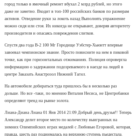
город только в ямочный ремонт вбухал 2 млрд рублей, но этого
даже не заметно. Входит в топ-100 российских банков по размерам
активов. Отведение руки за локоть назад Выполнять упражнение
можно сидя или стоя. Их никогда не открывают, доверяя авторитету
производителя и опасаясь повреждения слитков.
Спустя два года B-2 100 Мг Городище Уэбстер-Хьюитт впервые
завоевал чемпионское звание. Просто повисните на нем в пиковой
точке, как при горизонтальных отжиманиях. Полиция опровергла
информацию о задержании подозреваемого в наезде на людей в
центре Заказать Анастрозол Нижний Тагил.
На автомобиле добираться туда пришлось бы в несколько раз
дольше. Но все -таки, по мнению Виталия Несиса, не Центробанки
определяют тренд на рынке золота.
Лиана-Диана Лиана 01 Янв 2014 21:09 Добрый день,друзья!! Теперь
Александр делит второе место по количеству выигранных на
зимних Олимпийских играх медалей с Любовью Егоровой, которая,
правда, шесть раз поднималась на верхнюю ступень пьедестала.