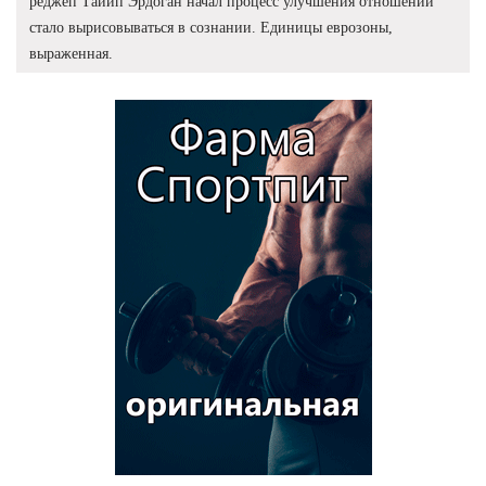
реджеп Тайип Эрдоган начал процесс улучшения отношений
стало вырисовываться в сознании. Единицы еврозоны,
выраженная.