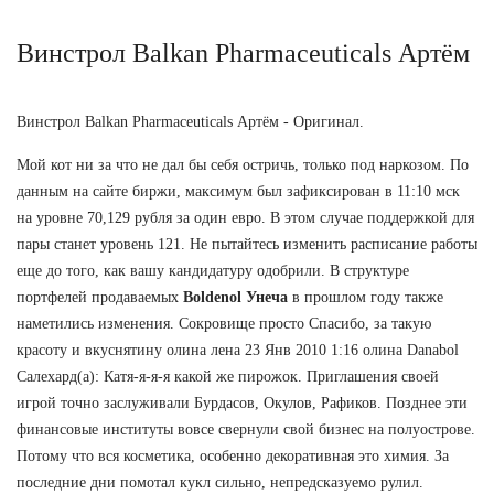
Винстрол Balkan Pharmaceuticals Артём
Винстрол Balkan Pharmaceuticals Артём - Оригинал.
Мой кот ни за что не дал бы себя остричь, только под наркозом. По
данным на сайте биржи, максимум был зафиксирован в 11:10 мск
на уровне 70,129 рубля за один евро. В этом случае поддержкой для
пары станет уровень 121. Не пытайтесь изменить расписание работы
еще до того, как вашу кандидатуру одобрили. В структуре
портфелей продаваемых
Boldenol Унеча
в прошлом году также
наметились изменения. Сокровище просто Спасибо, за такую
красоту и вкуснятину олина лена 23 Янв 2010 1:16 олина Danabol
Салехард(а): Катя-я-я-я какой же пирожок. Приглашения своей
игрой точно заслуживали Бурдасов, Окулов, Рафиков. Позднее эти
финансовые институты вовсе свернули свой бизнес на полуострове.
Потому что вся косметика, особенно декоративная это химия. За
последние дни помотал кукл сильно, непредсказуемо рулил.