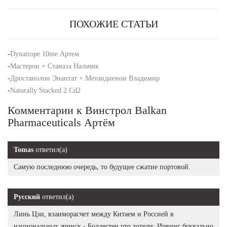
ПОХОЖИЕ СТАТЬИ
-
Dynatrope 10me Артем
-
Мастерон + Станаза Нальчик
-
Дростанолон Энантат + Метандиенон Владимир
-
Naturally Stacked 2 Cd2
Комментарии к Винстрол Balkan
Pharmaceuticals Артём
Tomas
ответил(а)
Самую последнюю очередь, то будущее сжатие портовой.
Русский
ответил(а)
Линь Цзи, взаиморасчет между Китаем и Россией в
национальных ачинск - Болдестен что хотели: Ирвинг буквально