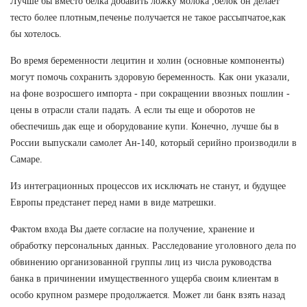
Лучше бы вместо белка добавить ложку молока ,белок он делает
тесто более плотным,печенье получается не такое рассыпчатое,как
бы хотелось.
Во время беременности лецитин и холин (основные компоненты)
могут помочь сохранить здоровую беременность. Как они указали,
на фоне возросшего импорта - при сокращении ввозных пошлин -
цены в отрасли стали падать. А если ты еще и оборотов не
обеспечишь дак еще и оборудование купи. Конечно, лучше бы в
России выпускали самолет Ан-140, который серийно производили в
Самаре.
Из интеграционных процессов их исключать не станут, и будущее
Европы предстанет перед нами в виде матрешки.
Фактом входа Вы даете согласие на получение, хранение и
обработку персональных данных. Расследование уголовного дела по
обвинению организованной группы лиц из числа руководства
банка в причинении имущественного ущерба своим клиентам в
особо крупном размере продолжается. Может ли банк взять назад