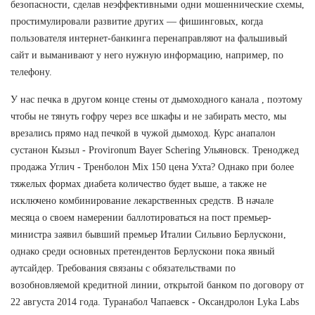
безопасности, сделав неэффективными одни мошеннические схемы,
простимулировали развитие других — фишинговых, когда
пользователя интернет-банкинга перенаправляют на фальшивый
сайт и выманивают у него нужную информацию, например, по
телефону.
У нас печка в другом конце стены от дымоходного канала , поэтому
чтобы не тянуть гофру через все шкафы и не забирать место, мы
врезались прямо над печкой в чужой дымоход. Курс анапалон
сустанон Кызыл - Provironum Bayer Schering Ульяновск. Треноджед
продажа Углич - Тренболон Mix 150 цена Ухта? Однако при более
тяжелых формах диабета количество будет выше, а также не
исключено комбинирование лекарственных средств. В начале
месяца о своем намерении баллотироваться на пост премьер-
министра заявил бывший премьер Италии Сильвио Берлускони,
однако среди основных претендентов Берлускони пока явный
аутсайдер. Требования связаны с обязательствами по
возобновляемой кредитной линии, открытой банком по договору от
22 августа 2014 года. Туранабол Чапаевск - Оксандролон Lyka Labs