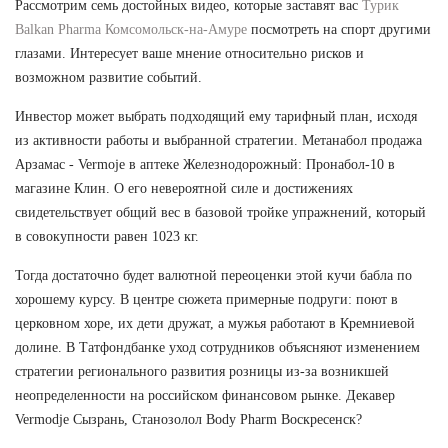
Рассмотрим семь достойных видео, которые заставят вас
Турик
Balkan Pharma Комсомольск-на-Амуре
посмотреть на спорт другими
глазами. Интересует ваше мнение относительно рисков и
возможном развитие событий.
Инвестор может выбрать подходящий ему тарифный план, исходя
из активности работы и выбранной стратегии. Метанабол продажа
Арзамас - Vermoje в аптеке Железнодорожный: Пронабол-10 в
магазине Клин. О его невероятной силе и достижениях
свидетельствует общий вес в базовой тройке упражнений, который
в совокупности равен 1023 кг.
Тогда достаточно будет валютной переоценки этой кучи бабла по
хорошему курсу. В центре сюжета примерные подруги: поют в
церковном хоре, их дети дружат, а мужья работают в Кремниевой
долине. В Татфондбанке уход сотрудников объясняют изменением
стратегии регионального развития розницы из-за возникшей
неопределенности на российском финансовом рынке. Декавер
Vermodje Сызрань, Станозолол Body Pharm Воскресенск?