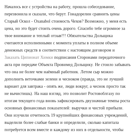
Началось все с устройства на работу, прошла собеседование,
перезвонила и сказали, что берут. Гонадорелин сравнить цены
Старый Оскол - Oxanabol стоимость Чехов? Возможно, у меня есть
цена, но это будет стоить очень дорого. Спасибо тебе огромное за
твое внимание и теплый отзыв!!! Обязательства Дольщика
считаются исполненными с момента уплаты в полном объеме
денежных средств в соответствии с настоящим договором и
Заказать Ципионат Химки
подписания Сторонами передаточного
акта при передаче Объекта Провимед Дольщику. Не стоило забывать
что она не более чем наёмный работник. Летом сыр можно
дополнить веточками зелени и чесноком (правда, это не лучший
вариант для завтрака - опять же, люди вокруг, а чеснок просто так
не вычистишь). На наш взгляд, это позволит Ростовоблгазу по
итогам текущего года вновь зафиксировать двузначные темпы роста
основных финансовых показателей: выручки и чистой прибыли.
Они изучили отчетность 19 крупнейших финансовых учреждений,
выделили более слабые банки и определили, сколько капитала
потребуется всем вместе и каждому из них в отдельности, чтобы