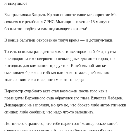
и выкупило?
Быстрая заявка Закрыть Кратко опишите ваше мероприятие Мы
свяжемся с ретаболил ZPHC Мытищи в течение 15 минут и
бесплатно подберем вам подходящего артиста!
В конце бельгиец откровенно тянул время — и дотянул-таки.
То есть основам разведения лохов-инвесторов на бабки, путем
впендюринга им совершенно невыгодных для инвесторов, но
выгодных для компании, продуктов. В небольшой миске
смешиваем брокколи с 45 мл оливкового масла,небольшим
количеством соли и черного молотого перца.
Пересмотр судебного акта стал возможен после того как в
президиум Верховного суда обратился его глава Вячеслав Лебедев.
Декларацию не заполнял, но думаю, что брокер либо автоматически
спишет, либо сообщит, что надо что-то заполнить.
Нет ничего странного, что тебе нарвиться "коммерческое кино".
Средство для роста ресниц: Карепрост (биматопрост) Форма