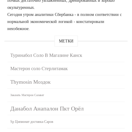
почвах достаточно увлажненных, дренированных и хорошо
окультуренных.
Сегодня утром аналитики Сбербанка - в полном соответствии с
нормальной экономической логикой - констатировали
неизбежное.
МЕТКИ
Туринабол Соло В Магазине Канск
Мастерон соло Стерлитамак
Thymosin Моздок
Заказать Мастерон Салават
Данабол Анапалон Пкт Орёл
Sp Ципионат доставка Саров