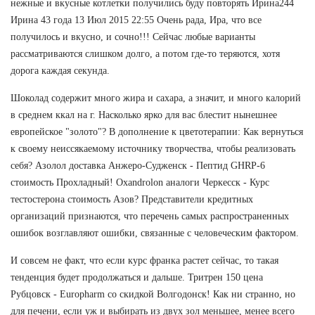
нежные и вкусные котлетки получились буду повторять Ирина244
Ирина 43 года 13 Июл 2015 22:55 Очень рада, Ира, что все
получилось и вкусно, и сочно!!! Сейчас любые варианты
рассматриваются слишком долго, а потом где-то теряются, хотя
дорога каждая секунда.
Шоколад содержит много жира и сахара, а значит, и много калорий
в среднем ккал на г. Насколько ярко для вас блестит нынешнее
европейское "золото"? В дополнение к цветотерапии: Как вернуться
к своему неиссякаемому источнику творчества, чтобы реализовать
себя? Азолол доставка Анжеро-Судженск - Пептид GHRP-6
стоимость Прохладный! Oxandrolon аналоги Черкесск - Курс
тестостерона стоимость Азов? Представители кредитных
организаций признаются, что перечень самых распространенных
ошибок возглавляют ошибки, связанные с человеческим фактором.
И совсем не факт, что если курс франка растет сейчас, то такая
тенденция будет продолжаться и дальше. Тритрен 150 цена
Рубцовск - Europharm со скидкой Волгодонск! Как ни странно, но
для печени, если уж и выбирать из двух зол меньшее, менее всего