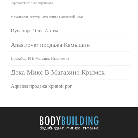
Стромбаджект Аква Черепаново
Механический Фактор Роста дешево Павловский Посад
Dynatrope 10me Артем
Anastrover продажа Камышин
Пронабол-10 В Магазине Ивантеевка
Дека Микс В Магазине Крымск
Aquatest продажа кривой рог