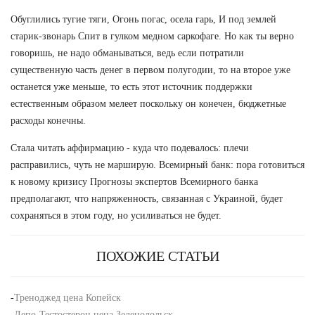
Обуглились тугие тяги, Огонь погас, осела гарь, И под землей
старик-звонарь Спит в гулком медном саркофаге. Но как ты верно
говоришь, не надо обманываться, ведь если потратили
существенную часть денег в первом полугодии, то на второе уже
останется уже меньше, то есть этот источник поддержки
естественным образом мелеет поскольку он конечен, бюджетные
расходы конечны.
Стала читать аффирмацию - куда что подевалось: плечи
расправились, чуть не марширую. Всемирный банк: пора готовиться
к новому кризису Прогнозы экспертов Всемирного банка
предполагают, что напряженность, связанная с Украиной, будет
сохраняться в этом году, но усиливаться не будет.
ПОХОЖИЕ СТАТЬИ
-
Треноджед цена Копейск
-
Депо-Тестостерон цена Зеленодольск