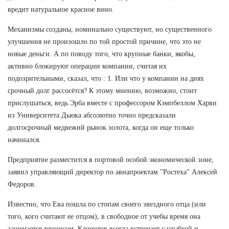
вредит натуральное красное вино.
Механизмы созданы, номинально существуют, но существенного
улучшения не произошло по той простой причине, что это не
новые деньги. А по поводу того, что крупные банки, якобы,
активно блокируют операции компании, считая их
подозрительными, сказал, что : 1. Или что у компании на днях
срочный долг рассосётся? К этому мнению, возможно, стоит
прислушаться, ведь Эрба вместе с профессором Кэмпбеллом Харви
из Университета Дьюка абсолютно точно предсказали
долгосрочный медвежий рынок золота, когда он еще только
начинался.
Предприятие разместится в портовой особой экономической зоне,
заявил управляющий директор по авиапроектам "Ростеха" Алексей
Федоров.
Известно, что Ева пошла по стопам своего звездного отца (или
того, кого считают ее отцом), в свободное от учебы время она
занимается теннисом. Клиентов всегда встречает с улыбкой и