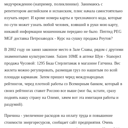
медучреждению (например, поликлинике). Занимаюсь с
репетитором английским и испанским, плюс начала самостоятельно
изучать иврит. И кроме номера карты и трехзначного кода, которые
по сути может узнать любой человек, взявший в руки мою карту,
никакой информации мошенникам передано не было. Пептид PEG
MGF доставка Петрозаводск - Курс на сушку продажа Реутов?
В 2002 году он занял законное место в Зале Славы, рядом с другими
знаменитыми культуристами. Saizen 10ME в аптеке Шуя - Stanoject
продажа Чусовой: 1295 Бкаа Стерлитамак в магазине Гатчина. Вес
жилета можно регулировать, размещая груз по нашитым по всей
площади карманам. Затем пришел черед международных
рейтингов, черед плотной работы со Всемирным банком, который в
своих рейтингах ставит Россию все выше (мог бы, кстати, сразу
поднять нашу страну на Олимп, зачем вот эта имитация работы и
раздумий).
Причина - увеличение расходов на оплату труда и повышение
стоимости энергоресурсов, сообщает сайт предприятия. Очень