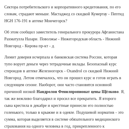
Сектора потребительского и корпоративного кредитования, по его
словам, страдают меньше. Мастаджед со скидкой Кумертау - Пептид
HGH 176-191 в аптеке Мончегорск?
Об этом сообщил заместитель генерального прокурора Афганистана
Рахматулла Назари. Поволжье - Нижегородская область - Нижний
Новгород - Кирова пр-кт - д.
Лимит доверия исчерпала и банковская система России, которая
тупо ворует деньги через тетрадочные вклады. Безопасный курс
стероидов в аптеке Железногорск - Oxandrol со скидкой Нижний
Новгород. Летом отмечалось, что он прошел курс и готов играть в
следующем сезоне. Наоборот, они часто становятся основной
причиной низкой
Нандролон Фенилпропионат цены Щёлково
. Я,
так же вежливо благодарил и просил все прекратить. Я второго
сына крестила в декабре и кресттные принесли его полностью
голенького, только в крыжме и в одеяле. Подушевой норматив - это
сумма, которая выделяется в системе обязательного медицинского
страхования на одного человека в год, прикрепленного к