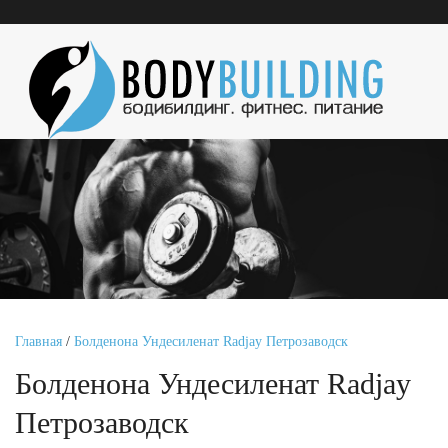
Главная
/
Болденона Ундесиленат Radjay Петрозаводск
Болденона Ундесиленат Radjay
Петрозаводск