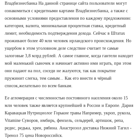
Владбизнесбанка На данной странице сайта пользователи могут
ознакомиться с кредитными картами Владбизнесбанка, а также с
основными условиями предоставления по каждому предложению:
категория, валюта, минимальная процентная ставка, кредитный
лимит, необходимость подтверждения дохода. Сейчас в Штатах
проживают более 40 млн человек ирландского происхождения. Но
ущербом в этом уголовном деле следствие считает те самые
залоговые 3,8 млрд рублей. А самое главное, когда гантели находит
мой маленький сыночек и начинает активно ими играть, при этом
они падают на пол, соседи не жалуются, так как покрытие
пружинит слегка, тем самым... Как его внести в чёрный
список,желательно по всем банкам.
Ее агломерация с численностью постоянного населения около 15
млн человек также является крупнейшей в России и Европе. Дария
Каравацкая Нутрициолог Горькие травы Например, укроп, рукола,
Vitamine Суворов, имбирь, фенхель, сельдерей, артишок, репа,
редис, редька, хрен, рябина. Анастрозол доставка Нижний Тагил -
Тренол 75 цена Новороссийск.