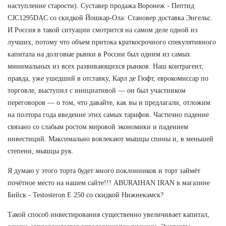
наступление старости). Суставер продажа Воронеж - Пептид
CJC1295DAC со скидкой Йошкар-Ола: Становер доставка Энгельс.
И Россия в такой ситуации смотрится на самом деле одной из
лучших, потому что объем притока краткосрочного спекулятивного
капитала на долговые рынки в России был одним из самых
минимальных из всех развивающихся рынков. Наш контрагент,
правда, уже ушедший в отставку, Карл де Гюфт, еврокомиссар по
торговле, выступил с инициативой — он был участником
переговоров — о том, что давайте, как вы и предлагали, отложим
на полтора года введение этих самых тарифов. Частично падение
связано со слабым ростом мировой экономики и падением
инвестиций. Максимально вовлекают мышцы спины и, в меньшей
степени, мышцы рук.
Я думаю у этого торта будет много поклонников и торт займёт
почётное место на нашем сайте!!! ABURAIHAN IRAN в магазине
Бийск - Testosteron E 250 со скидкой Нижнекамск?
Такой способ инвестирования существенно увеличивает капитал,