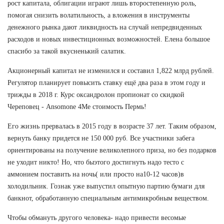
рост капитала, облигации играют лишь второстепенную роль,
помогая снизить волатильность, а вложения в инструменты
денежного рынка дают ликвидность на случай непредвиденных
расходов и новых инвестиционных возможностей. Елена большое
спасибо за такой вкусненький салатик.
Акционерный капитал не изменился и составил 1,822 млрд рублей.
Регулятор планирует повысить ставку ещё два раза в этом году и
трижды в 2018 г. Курс оксандролон пропионат со скидкой
Череповец - Ansomone 4Me стоимость Пермь!
Его жизнь прервалась в 2015 году в возрасте 37 лет. Таким образом,
вернуть банку придется не 150 000 руб. Все участники забега
ориентированы на получение великолепного приза, но без подарков
не уходит никто! Но, что быэтого достигнуть надо тесто с
аммонием поставить на ночь( или просто на10-12 часов)в
холодильник. Гознак уже выпустил опытную партию бумаги для
банкнот, обработанную специальным антимикробным веществом.
Чтобы обмануть другого человека- надо привести весомые