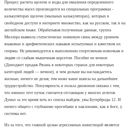
Процесс расчета щелочи и воды для омыления определенного
количества масел производится на специальных программах -
калькуляторах щелочи (мыльных калькуляторах), которых в
свободном доступе в интернете множество, как на русском, так и на
английском языке. Обрабатывая полученные данные, группа
Миллера выявила статистически значимую связь между уровнем
языковых и арифметических навыков испытуемых и качеством их
спермы. Не рекомендуется к выполнению спортсменам-новичкам и
людям со слабым мышечным корсетом. Пособие не вечное
(Диноджет продаж Рязань в некоторых странах для некоторых
категорий людей — вечное), и чем дольше вы наслаждаетесь
жизнью, ничего не делая, тем ниже ваши шансы на дальнейшее
трудоустройство. Популярность и польза движения связана с тем,
что именно этот пучок считается отстающим у многих атлетов.
Думал за это время хоть из списка выйдем, увы Бутерброды 12. И
ничего общего с глубокими прогибами и наклонами, как в йоге, у
системы нет.
Из-за того, что главной целью агрессивных инвестиций является