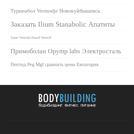
Туринабол Vermodje Новокуйбышевск
Заказать Ilium Stanabolic Апатиты
Турик Vermodje Новый Уренгой
Примоболан Opymp labs Электросталь
Пептид Peg Mgf сравнить цены Евпатория