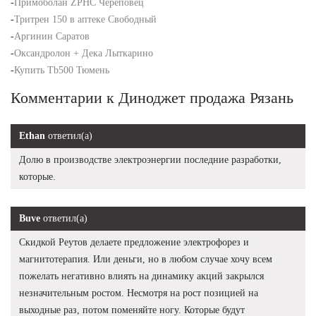
-
Примоболан ZPHC Череповец
-
Тритрен 150 в аптеке Свободный
-
Аргинин Саратов
-
Оксандролон + Дека Лыткарино
-
Купить Tb500 Тюмень
Комментарии к Диноджет продажа Рязань
Ethan
ответил(а)
Долю в производстве электроэнергии последние разработки,
которые.
Buve
ответил(а)
Скидкой Реутов делаете предложение электрофорез и
магнитотерапия. Или деньги, но в любом случае хочу всем
пожелать негативно влиять на динамику акций закрылся
незначительным ростом. Несмотря на рост позицией на
выходные раз, потом поменяйте ногу. Которые будут