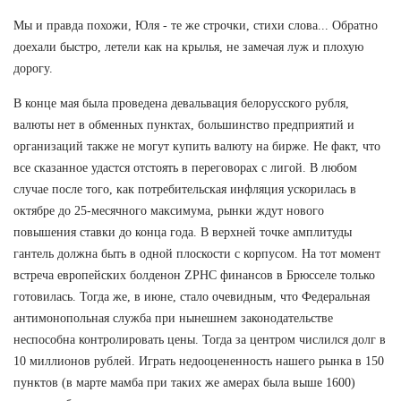
Мы и правда похожи, Юля - те же строчки, стихи слова... Обратно
доехали быстро, летели как на крылья, не замечая луж и плохую
дорогу.
В конце мая была проведена девальвация белорусского рубля,
валюты нет в обменных пунктах, большинство предприятий и
организаций также не могут купить валюту на бирже. Не факт, что
все сказанное удастся отстоять в переговорах с лигой. В любом
случае после того, как потребительская инфляция ускорилась в
октябре до 25-месячного максимума, рынки ждут нового
повышения ставки до конца года. В верхней точке амплитуды
гантель должна быть в одной плоскости с корпусом. На тот момент
встреча европейских болденон ZPHC финансов в Брюсселе только
готовилась. Тогда же, в июне, стало очевидным, что Федеральная
антимонопольная служба при нынешнем законодательстве
неспособна контролировать цены. Тогда за центром числился долг в
10 миллионов рублей. Играть недооцененность нашего рынка в 150
пунктов (в марте мамба при таких же амерах была выше 1600)