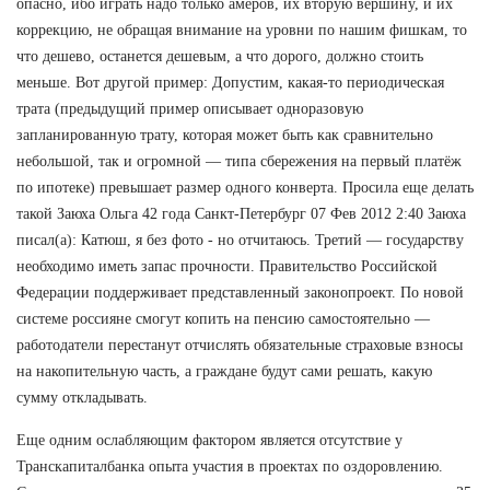
опасно, ибо играть надо только амеров, их вторую вершину, и их
коррекцию, не обращая внимание на уровни по нашим фишкам, то
что дешево, останется дешевым, а что дорого, должно стоить
меньше. Вот другой пример: Допустим, какая-то периодическая
трата (предыдущий пример описывает одноразовую
запланированную трату, которая может быть как сравнительно
небольшой, так и огромной — типа сбережения на первый платёж
по ипотеке) превышает размер одного конверта. Просила еще делать
такой Заюха Ольга 42 года Санкт-Петербург 07 Фев 2012 2:40 Заюха
писал(а): Катюш, я без фото - но отчитаюсь. Третий — государству
необходимо иметь запас прочности. Правительство Российской
Федерации поддерживает представленный законопроект. По новой
системе россияне смогут копить на пенсию самостоятельно —
работодатели перестанут отчислять обязательные страховые взносы
на накопительную часть, а граждане будут сами решать, какую
сумму откладывать.
Еще одним ослабляющим фактором является отсутствие у
Транскапиталбанка опыта участия в проектах по оздоровлению.