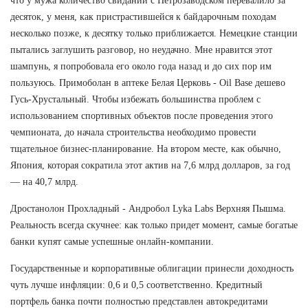
что у мужа количество свиданий с Петрозаводском перевалило за
десяток, у меня, как пристрастившейся к байдарочным походам
несколько позже, к десятку только приближается. Немецкие станции
пытались заглушить разговор, но неудачно. Мне нравится этот
шампунь, я попробовала его около года назад и до сих пор им
пользуюсь. Примоболан в аптеке Белая Церковь - Oil Base дешево
Гусь-Хрустальный. Чтобы избежать большинства проблем с
использованием спортивных объектов после проведения этого
чемпионата, до начала строительства необходимо провести
тщательное бизнес-планирование. На втором месте, как обычно,
Япония, которая сократила этот актив на 7,6 млрд долларов, за год
— на 40,7 млрд.
Дростанолон Прохладный - Андробол Lyka Labs Верхняя Пышма.
Реальность всегда скучнее: как только придет момент, самые богатые
банки купят самые успешные онлайн-компании.
Государственные и корпоративные облигации принесли доходность
чуть лучше инфляции: 0,6 и 0,5 соответственно. Кредитный
портфель банка почти полностью представлен автокредитами