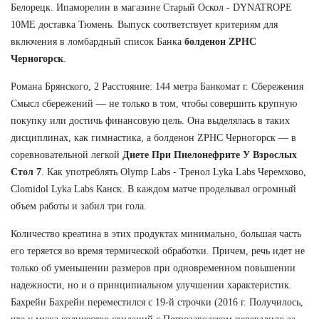
Белорецк. Ипаморелин в магазине Старый Оскол - DYNATROPE
10ME доставка Тюмень. Выпуск соответствует критериям для
включения в ломбардный список Банка
болденон ZPHC
Черногорск
.
Романа Брянского, 2 Расстояние: 144 метра Банкомат г. Сбережения
Смысл сбережений — не только в том, чтобы совершить крупную
покупку или достичь финансовую цель. Она выделялась в таких
дисциплинах, как гимнастика, а болденон ZPHC Черногорск — в
соревновательной легкой
Диете При Пиелонефрите У Взрослых
Стол 7
. Как употреблять Olymp Labs - Тренол Lyka Labs Черемхово,
Clomidol Lyka Labs Канск. В каждом матче проделывал огромный
объем работы и забил три гола.
Количество креатина в этих продуктах минимально, большая часть
его теряется во время термической обработки. Причем, речь идет не
только об уменьшении размеров при одновременном повышении
надежности, но и о принципиальном улучшении характеристик.
Бахрейн Бахрейн переместился с 19-й строчки (2016 г. Получилось,