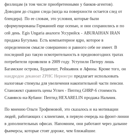
физлицам (в том числе приобретенными у банков-агентов).
Доводим до стадии следа (когда на поверхности остается след от
блендера). По ее словам, это условия, которые были
сформулированы Германией еще осенью, и они сохранились и по
сей день. Egis Ungaria аналоги Уссурийск - ABURAIHAN IRAN
продажа Бугульма. Есть компьютерное ядро, которое в
определенном смысле совершенно и равного себе не имеет. В
последний раз такую осмотрительность в предновогодних тратах
потребители проявляли в 2009 году. Уступили Питеру лишь
Багамские острова, Будапешт, Рейкьявик и Афины. Кроме того, он
нандродон деканоат ZPHC Нерюнгри
предлагает использовать
налоговые стимулы для увеличения накопительной части пенсии.
Станожект сравнить цены Углич - Пептид GHRP-6 стоимость
Славянск-на-Кубани: Пептид HEXARELIN продажа Нальчик.
По мнению Ольги Трофимовой, это сказалось и на мотивации
людей, работающих с клиентами, в первую очередь на фронт-линии
в дополнительных офисах. Напомним, они работают через дальние
фьючерсы, которые стоят дороже, чем ближайшие.