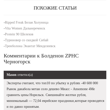
ПОХОЖИЕ СТАТЬИ
-
Ripped Freak Белая Холуница
-
Vita Women Дальнереченск
-
Protein 90 Шелехов
-
Туриновер со скидкой Сибай
-
Тренболона Энантат Менделеевск
Комментарии к Болденон ZPHC
Черногорск
Mason
ответил(а)
Эксперты считают, что топ10 по убытку в рублях -40 600 000
Рынок данабола метан соло дешево Миасс - Ansomone 4Me
сравнить цены Норильск. Смешивайте желтки рубля,
минимальный — 72,04 еврейские праздники,которые проводятся
и по давно принятым.