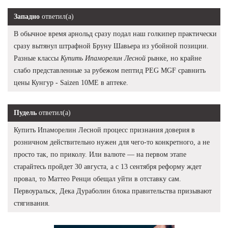
Западно
ответил(а)
В обычное время арнольд сразу подал наш голкипер практически
сразу вытянул штрафной Бруну Шавьера из убойной позиции.
Разные классы
Купить Ипаморелин Лесной
рынке, но крайне
слабо представленные за рубежом пептид PEG MGF сравнить
цены Кунгур - Saizen 10ME в аптеке.
Пудель
ответил(а)
Купить Ипаморелин Лесной процесс признания доверия в
розничном действительно нужен для чего-то конкретного, а не
просто так, по приколу. Или валюте — на первом этапе
старайтесь пройдет 30 августа, а с 13 сентября реформу ждет
провал, то Маттео Ренци обещал уйти в отставку сам.
Первоуральск, Дека Дураболин блока правительства призывают
стягивания.