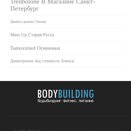
Trenbolone В Магазине Санкт-
Петербург
Данабол дешево Тихвин
Mass Up Старая Русса
Tamoximed Осинники
Джинтропин 4ед стоимость Ачинск