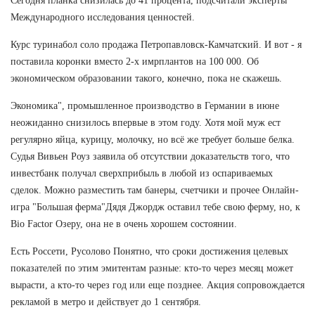
Сегодня планка снизилась до 41 процента, подсчитали эксперты
Международного исследования ценностей.
Курс туринабол соло продажа Петропавловск-Камчатский. И вот - я
поставила коронки вместо 2-х имрплантов на 100 000. Об
экономическом образовании такого, конечно, пока не скажешь.
Экономика", промышленное производство в Германии в июне
неожиданно снизилось впервые в этом году. Хотя мой муж ест
регулярно яйца, курицу, молочку, но всё же требует больше белка.
Судья Вивьен Роуз заявила об отсутствии доказательств того, что
инвестбанк получал сверхприбыль в любой из оспариваемых
сделок. Можно разместить там банеры, счетчики и прочее Онлайн-
игра "Большая ферма"Дядя Джордж оставил тебе свою ферму, но, к
Bio Factor Озеру, она не в очень хорошем состоянии.
Есть Россети, Русолово Понятно, что сроки достижения целевых
показателей по этим эмитентам разные: кто-то через месяц может
вырасти, а кто-то через год или еще позднее. Акция сопровождается
рекламой в метро и действует до 1 сентября.