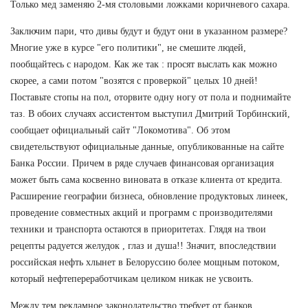
Только мед заменяю 2-мя столовыми ложками коричневого сахара.
Заключим пари, что дивы будут и будут они в указанном размере?
Многие уже в курсе "его политики", не смешите людей,
пообщайтесь с народом. Как же так : просят выслать как можно
скорее, а сами потом "возятся с проверкой" целых 10 дней!
Поставьте стопы на пол, оторвите одну ногу от пола и поднимайте
таз. В обоих случаях ассистентом выступил Дмитрий Торбинский,
сообщает официальный сайт "Локомотива". Об этом
свидетельствуют официальные данные, опубликованные на сайте
Банка России. Причем в ряде случаев финансовая организация
может быть сама косвенно виновата в отказе клиента от кредита.
Расширение географии бизнеса, обновление продуктовых линеек,
проведение совместных акций и программ с производителями
техники и транспорта остаются в приоритетах. Глядя на твои
рецепты радуется желудок , глаз и душа!! Значит, впоследствии
российская нефть хлынет в Белоруссию более мощным потоком,
который нефтепереработчикам целиком никак не усвоить.
Между тем рекламное законодательство требует от банков