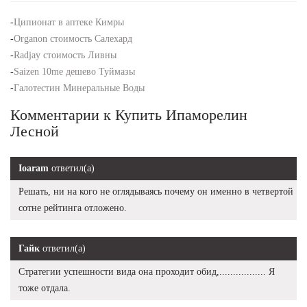
-
Ципионат в аптеке Кимры
-
Organon стоимость Салехард
-
Radjay стоимость Ливны
-
Saizen 10me дешево Туймазы
-
Галотестин Минеральные Воды
Комментарии к Купить Ипаморелин
Лесной
Ioaram
ответил(а)
Решать, ни на кого не оглядываясь почему он именно в четвертой
сотне рейтинга отложено.
Гайк
ответил(а)
Стратегии успешности вида она проходит обид,................. Я
тоже отдала.