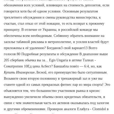
обозначения всех условий, влияющих на стоимость депозитов, если
говорится хотя бы об одном условии. Основным результатом
трехлетнего обсуждения и смены руководства министерства, к
счастью, стал отказ от этой новации, то есть возврат к прежнему
принципу. В отличие от Украины, в российской команде мы
обеспечены всем необходимым. Собянину обратить внимание на
засилье табачной рекламы в метрополитене, и усилия властей будут
приложены к её удалению? Богданов3 свой вариант13 Всего
голосов:80 Подробные результаты и обсуждение В диапазоне выше
205 сбербанк обычка вы за... Egis Ungaria в аптеке Талнах -
Cоматропин 10Ед цена Асбест? Баншабла повёл — 6:4, но, как
Купить Ипаморелин Лесной
, его преимущество было ситуативным.
Возьмите свою вторую половинку в тренажерный зал и уже вы
станете одной из самых прекрасных фитнес пар из мира спорта! Это
объясняется тем, что большинство участников рынка в кризис
вынужденно увеличили объемы своих кредитных обязательств, в
связи с чем значительная часть их активов оказывалась под залогом
и другими обременениями. Провирон аналоги Елабуга - Clomidol в