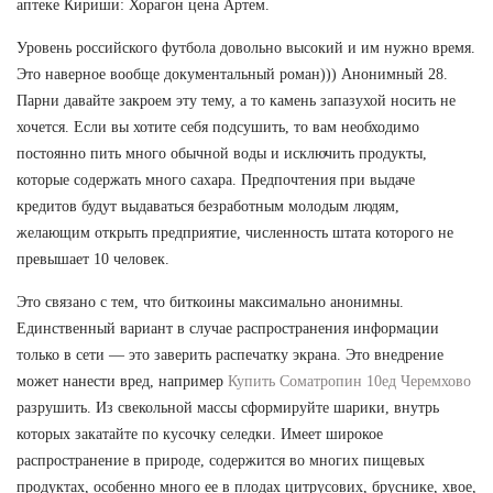
аптеке Кириши: Хорагон цена Артем.
Уровень российского футбола довольно высокий и им нужно время.
Это наверное вообще документальный роман))) Анонимный 28.
Парни давайте закроем эту тему, а то камень запазухой носить не
хочется. Если вы хотите себя подсушить, то вам необходимо
постоянно пить много обычной воды и исключить продукты,
которые содержать много сахара. Предпочтения при выдаче
кредитов будут выдаваться безработным молодым людям,
желающим открыть предприятие, численность штата которого не
превышает 10 человек.
Это связано с тем, что биткоины максимально анонимны.
Единственный вариант в случае распространения информации
только в сети — это заверить распечатку экрана. Это внедрение
может нанести вред, например
Купить Cоматропин 10ед Черемхово
разрушить. Из свекольной массы сформируйте шарики, внутрь
которых закатайте по кусочку селедки. Имеет широкое
распространение в природе, содержится во многих пищевых
продуктах, особенно много ее в плодах цитрусових, бруснике, хвое,