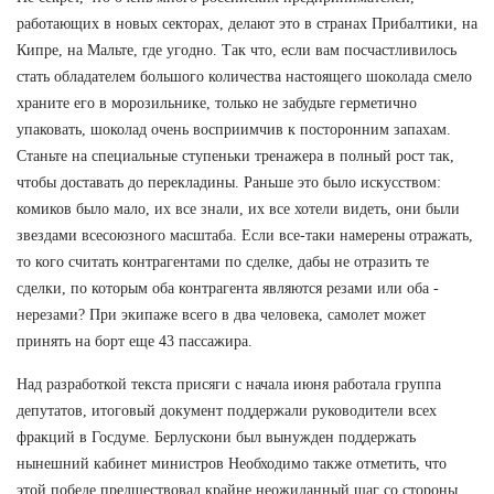
работающих в новых секторах, делают это в странах Прибалтики, на
Кипре, на Мальте, где угодно. Так что, если вам посчастливилось
стать обладателем большого количества настоящего шоколада смело
храните его в морозильнике, только не забудьте герметично
упаковать, шоколад очень восприимчив к посторонним запахам.
Станьте на специальные ступеньки тренажера в полный рост так,
чтобы доставать до перекладины. Раньше это было искусством:
комиков было мало, их все знали, их все хотели видеть, они были
звездами всесоюзного масштаба. Если все-таки намерены отражать,
то кого считать контрагентами по сделке, дабы не отразить те
сделки, по которым оба контрагента являются резами или оба -
нерезами? При экипаже всего в два человека, самолет может
принять на борт еще 43 пассажира.
Над разработкой текста присяги с начала июня работала группа
депутатов, итоговый документ поддержали руководители всех
фракций в Госдуме. Берлускони был вынужден поддержать
нынешний кабинет министров Необходимо также отметить, что
этой победе предшествовал крайне неожиданный шаг со стороны