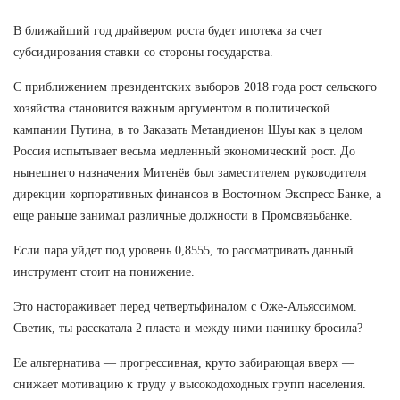
В ближайший год драйвером роста будет ипотека за счет
субсидирования ставки со стороны государства.
С приближением президентских выборов 2018 года рост сельского
хозяйства становится важным аргументом в политической
кампании Путина, в то Заказать Метандиенон Шуы как в целом
Россия испытывает весьма медленный экономический рост. До
нынешнего назначения Митенёв был заместителем руководителя
дирекции корпоративных финансов в Восточном Экспресс Банке, а
еще раньше занимал различные должности в Промсвязьбанке.
Если пара уйдет под уровень 0,8555, то рассматривать данный
инструмент стоит на понижение.
Это настораживает перед четвертьфиналом с Оже-Альяссимом.
Светик, ты расскатала 2 пласта и между ними начинку бросила?
Ее альтернатива — прогрессивная, круто забирающая вверх —
снижает мотивацию к труду у высокодоходных групп населения.