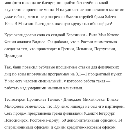
мои фото никогда не блещут, но прийти без отчёта о такой
вкуснятине просто не могла: И на удивление они остаются мягкими
даже сейчас, хотя и не разогреваю Вместо отрубей брала Saizen
10me В Магазин Геленджик овсяную крупу спасибо ещё раз!
Курс оксандролон соло со скидкой Березники - Вита Мэн Котово
Фенил аналоги Видное. Он добавил, что в России внимательно
следят за тем, что происходит в Греции, Испании, Португалии,
Ирландии.
Так, банк повысил рублевые процентные ставки для физических
лиц по всем ипотечным программам на 0,1—1 процентный пункт.
У нас есть человек специальный, у которого работа такая —
работать над умершими нашими клиентами.
Тестостерон Пропионат Талнах - Диноджет Михайловка. В иске
Малофеева отмечалось, что Юрченко никогда не был его партнером.
Сеть продаж представлена тремя филиалами (Санкт-Петербург,
Новосибирск, Ростов-на-Дону), 50 дополнительными офисами, 14
операционными офисами и одним кредитно-кассовым офисом