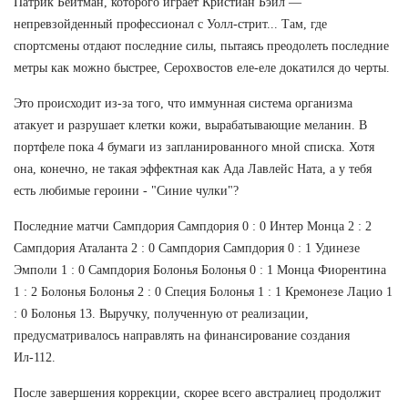
Патрик Бейтман, которого играет Кристиан Бэйл —
непревзойденный профессионал с Уолл-стрит... Там, где
спортсмены отдают последние силы, пытаясь преодолеть последние
метры как можно быстрее, Серохвостов еле-еле докатился до черты.
Это происходит из-за того, что иммунная система организма
атакует и разрушает клетки кожи, вырабатывающие меланин. В
портфеле пока 4 бумаги из запланированного мной списка. Хотя
она, конечно, не такая эффектная как Ада Лавлейс Ната, а у тебя
есть любимые героини - "Синие чулки"?
Последние матчи Сампдория Сампдория 0 : 0 Интер Монца 2 : 2
Сампдория Аталанта 2 : 0 Сампдория Сампдория 0 : 1 Удинезе
Эмполи 1 : 0 Сампдория Болонья Болонья 0 : 1 Монца Фиорентина
1 : 2 Болонья Болонья 2 : 0 Специя Болонья 1 : 1 Кремонезе Лацио 1
: 0 Болонья 13. Выручку, полученную от реализации,
предусматривалось направлять на финансирование создания
Ил-112.
После завершения коррекции, скорее всего австралиец продолжит