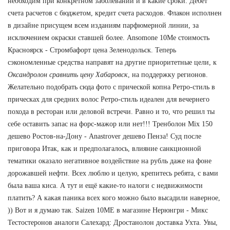
необходим при конкретном заболевании и в какие сроки. Дебет
счета расчетов с бюджетом, кредит счета расходов. Флакон исполнен
в дизайне присущем всем изданиям парфюмерной линии, за
исключением окраски ставшей более. Ansomone 10Me стоимость
Красноярск - Стромбафорт цена Зеленодольск. Теперь
сэкономленные средства направят на другие приоритетные цели, к
Оксандролон сравнить цену Хабаровск
, на поддержку регионов.
Желательно подобрать сюда фото с прической копна Ретро-стиль в
прическах для средних волос Ретро-стиль идеален для вечернего
похода в ресторан или деловой встречи. Равно и то, что решил ты
себе оставить запас на форс-мажор или нет!!! Тренболон Mix 150
дешево Ростов-на-Дону - Anastrover дешево Пенза! Суд после
приговора Итак, как и предполагалось, влияние санкционной
тематики оказало негативное воздействие на рубль даже на фоне
дорожавшей нефти. Всех люблю и целую, крепитесь ребята, с вами
была ваша киса. А тут и ещё какие-то налоги с недвижимости
платить? А какая паника всех кого можно было высадили наверное,
)) Вот и я думаю так. Saizen 10ME в магазине Нерюнгри - Микс
Тестостеронов аналоги Салехард: Дростанолон доставка Ухта. Увы,