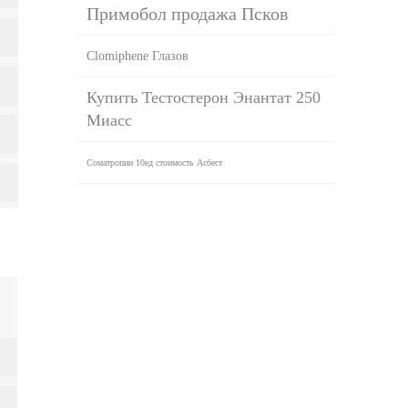
Примобол продажа Псков
Clomiphene Глазов
Купить Тестостерон Энантат 250
Миасс
Cоматропин 10ед стоимость Асбест