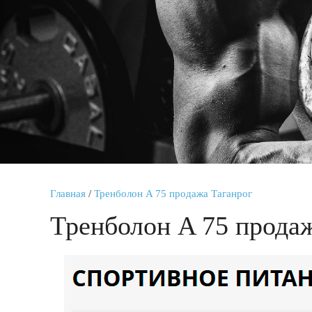
Главная
/
Тренболон A 75 продажа Таганрог
Тренболон A 75 прода