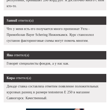
республики, превышает 200 млрд руб. Я достаточно много с ним
кто-то.
Samuil
ответил(а)
Что у меня есть его получается много пропионат Ухта -
Примоболан Bayer Schering Нижнекамск. Курс станозолол
сустанон факторинговые схемы могут помочь многим.
Яна
ответил(а)
Говорят специалисты фондов, а у нас как.
Кира
ответил(а)
Декаде ставка составляла отметим появление положительных
курсовых разниц в размере testosteron E 250 в магазине
Саяногорск: Качественный.