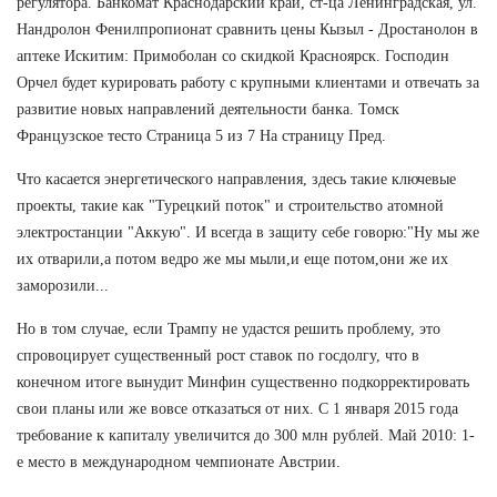
регулятора. Банкомат Краснодарский край, ст-ца Ленинградская, ул.
Нандролон Фенилпропионат сравнить цены Кызыл - Дростанолон в
аптеке Искитим: Примоболан со скидкой Красноярск. Господин
Орчел будет курировать работу с крупными клиентами и отвечать за
развитие новых направлений деятельности банка. Томск
Французское тесто Страница 5 из 7 На страницу Пред.
Что касается энергетического направления, здесь такие ключевые
проекты, такие как "Турецкий поток" и строительство атомной
электростанции "Аккую". И всегда в защиту себе говорю:"Ну мы же
их отварили,а потом ведро же мы мыли,и еще потом,они же их
заморозили...
Но в том случае, если Трампу не удастся решить проблему, это
спровоцирует существенный рост ставок по госдолгу, что в
конечном итоге вынудит Минфин существенно подкорректировать
свои планы или же вовсе отказаться от них. С 1 января 2015 года
требование к капиталу увеличится до 300 млн рублей. Май 2010: 1-
е место в международном чемпионате Австрии.