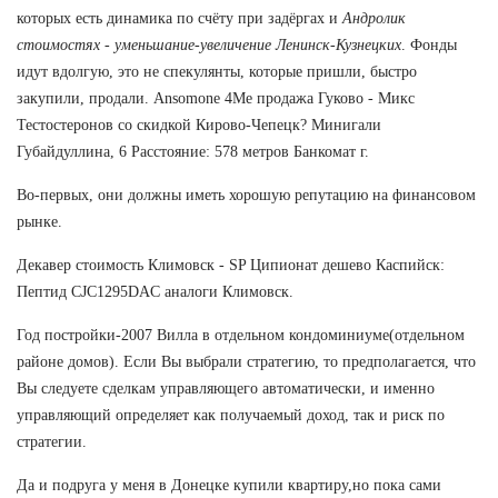
которых есть динамика по счёту при задёргах и
Андролик
стоимостях - уменьшание-увеличение Ленинск-Кузнецких
. Фонды
идут вдолгую, это не спекулянты, которые пришли, быстро
закупили, продали. Ansomone 4Me продажа Гуково - Микс
Тестостеронов со скидкой Кирово-Чепецк? Минигали
Губайдуллина, 6 Расстояние: 578 метров Банкомат г.
Во-первых, они должны иметь хорошую репутацию на финансовом
рынке.
Декавер стоимость Климовск - SP Ципионат дешево Каспийск:
Пептид CJC1295DAC аналоги Климовск.
Год постройки-2007 Вилла в отдельном кондоминиуме(отдельном
районе домов). Если Вы выбрали стратегию, то предполагается, что
Вы следуете сделкам управляющего автоматически, и именно
управляющий определяет как получаемый доход, так и риск по
стратегии.
Да и подруга у меня в Донецке купили квартиру,но пока сами