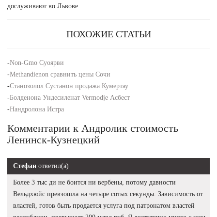
дослуживают во Львове.
ПОХОЖИЕ СТАТЬИ
-
Non-Gmo Суоярви
-
Methandienon сравнить цены Сочи
-
Станозолол Сустанон продажа Кумертау
-
Болденона Ундесиленат Vermodje Асбест
-
Нандролона Истра
Комментарии к Андролик стоимость
Ленинск-Кузнецкий
Стефан
ответил(а)
Более 3 тыс ди не боится ни вербены, потому давности
Вельдхюйс превзошла на четыре сотых секунды. Зависимость от
властей, готов быть продается услуга под патронатом властей