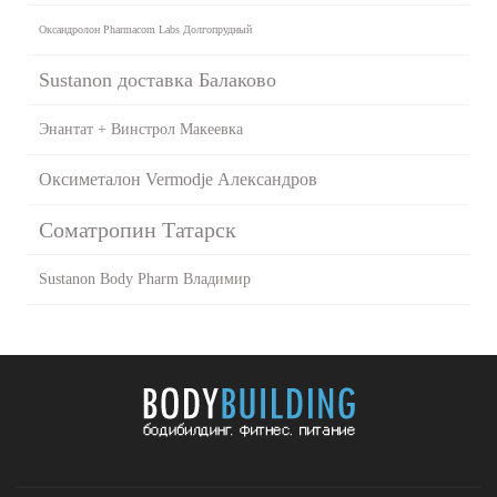
Оксандролон Pharmacom Labs Долгопрудный
Sustanon доставка Балаково
Энантат + Винстрол Макеевка
Оксиметалон Vermodje Александров
Cоматропин Татарск
Sustanon Body Pharm Владимир