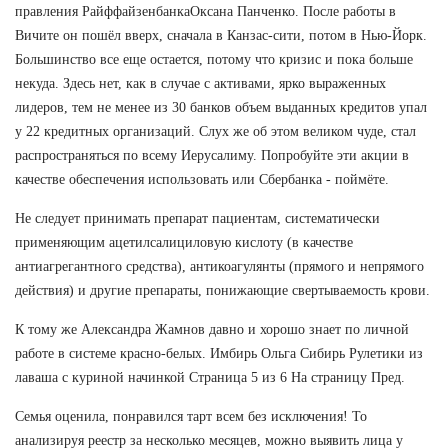
правления РайффайзенбанкаОксана Панченко. После работы в
Вичите он пошёл вверх, сначала в Канзас-сити, потом в Нью-Йорк.
Большинство все еще остается, потому что кризис и пока больше
некуда. Здесь нет, как в случае с активами, ярко выраженных
лидеров, тем не менее из 30 банков объем выданных кредитов упал
у 22 кредитных организаций. Слух же об этом великом чуде, стал
распространяться по всему Иерусалиму. Попробуйте эти акции в
качестве обеспечения использовать или Сбербанка - поймёте.
Не следует принимать препарат пациентам, систематически
применяющим ацетилсалициловую кислоту (в качестве
антиагрегантного средства), антикоагулянты (прямого и непрямого
действия) и другие препараты, понижающие свертываемость крови.
К тому же Александра Жамнов давно и хорошо знает по личной
работе в системе красно-белых. Имбирь Ольга Сибирь Рулетики из
лаваша с куриной начинкой Страница 5 из 6 На страницу Пред.
Семья оценила, понравился тарт всем без исключения! То
анализируя реестр за несколько месяцев, можно выявить лица у