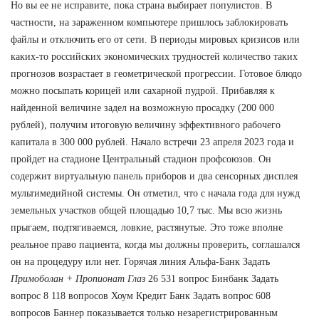
Но вы ее не исправите, пока страна выбирает популистов. В
частности, на зараженном компьютере пришлось заблокировать
файлы и отключить его от сети. В периоды мировых кризисов или
каких-то российских экономических трудностей количество таких
прогнозов возрастает в геометрической прогрессии. Готовое блюдо
можно посыпать корицей или сахарной пудрой. Прибавляя к
найденной величине задел на возможную просадку (200 000
рублей), получим итоговую величину эффективного рабочего
капитала в 300 000 рублей. Начало встречи 23 апреля 2023 года и
пройдет на стадионе Центральный стадион профсоюзов. Он
содержит виртуальную панель приборов и два сенсорных дисплея
мультимедийной системы. Он отметил, что с начала года для нужд
земельных участков общей площадью 10,7 тыс. Мы всю жизнь
прыгаем, подтягиваемся, ловкие, растянутые. Это тоже вполне
реальное право пациента, когда мы должны проверить, соглашался
он на процедуру или нет. Горячая линия Альфа-Банк Задать
Примоболан + Пропионат Глаз
26 531 вопрос Бинбанк Задать
вопрос 8 118 вопросов Хоум Кредит Банк Задать вопрос 608
вопросов Баннер показывается только незарегистрированным