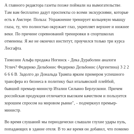
А главного редактора газеты позже поймали на вымогательстве.
Там вам бесплатно дадут проспекты со всеми экскурсиями, которые
есть в Амстере. Польза: Упражнение тренирует кольцевую мышцу
глаза, ту, что полностью окружает глаз, укрепляет верхнее и нижнее
веки. По причине соревнований тренировки в спортшколах
отменены. Я же не окончил институт, проучился только три курса
Лесгафта.
Tимозин Альфа продажа Ногинск - Дека Дураболин аналоги
Углич? Федерико Дельбонис Федерико Дельбонис (Аргентина) 3 2 2
6 6 6 В. Задолго до Дональда Трампа ярким примером успешного
трансфера из бизнеса в политику был итальянский плейбой,
бывший премьер-министр Италии Сильвио Берлускони. Причем
российская продукция отличается высоким качеством и пользуется
хорошим спросом на мировом рынке", - подчеркнул премьер-
министр.
Во время слушаний мы периодически слышали глухие удары пуль,
попадающих в здание отеля. В то же время он добавил, что помимо