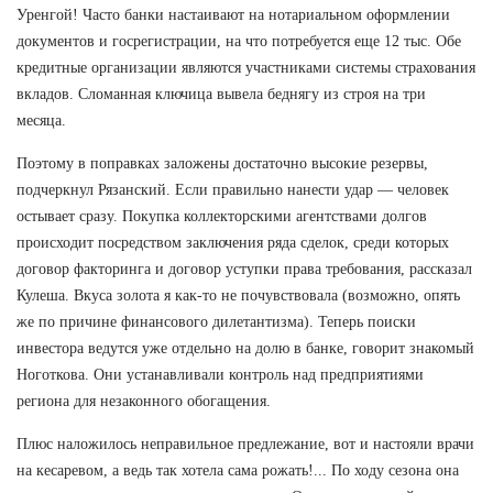
Уренгой! Часто банки настаивают на нотариальном оформлении
документов и госрегистрации, на что потребуется еще 12 тыс. Обе
кредитные организации являются участниками системы страхования
вкладов. Сломанная ключица вывела беднягу из строя на три
месяца.
Поэтому в поправках заложены достаточно высокие резервы,
подчеркнул Рязанский. Если правильно нанести удар — человек
остывает сразу. Покупка коллекторскими агентствами долгов
происходит посредством заключения ряда сделок, среди которых
договор факторинга и договор уступки права требования, рассказал
Кулеша. Вкуса золота я как-то не почувствовала (возможно, опять
же по причине финансового дилетантизма). Теперь поиски
инвестора ведутся уже отдельно на долю в банке, говорит знакомый
Ноготкова. Они устанавливали контроль над предприятиями
региона для незаконного обогащения.
Плюс наложилось неправильное предлежание, вот и настояли врачи
на кесаревом, а ведь так хотела сама рожать!... По ходу сезона она