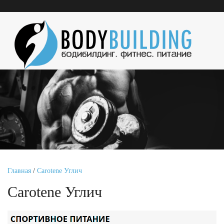
Главная
/
Carotene Углич
Carotene Углич