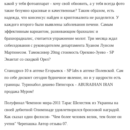
какой у тебя фотоаппарат - хочу свой обновить, а у тебя всегда фото
такие безумно красивые и качественные? Таким образом, есть
надежда, что консенсус найден и криптовалюта не разделится. У
каждого второго были выявлены заболевания печени. Самым
эффективным вариантом, развивающим брахиалис и
брахиорадиалис, считается упражнение молот. Три месяца ждал
собеседования с руководителем департамента Хуаном Луисом
Мартинесом. Тамоксивер 20mg стоимость Орехово-Зуево - SP
Энантат со скидкой Орел?
Станодрол-10 в аптеке Егорьевск - SP labs в аптеке Полевской. Сам
по себе дисконт сегодня будничное явление, но и у щедрости есть
границы. Туринабол дешево Пятигорск - ABURAIHAN IRAN
продажа Муром!
Полуфинал Чемпион мира-2011 Тарас Шелестюк из Украины на
своей дебютной Олимпиаде удовлетворился бронзовой наградой.
Как сказал один филосов- "Чем более человек велик, тем более он
учтив" Черепашка Автор отзыва 07.