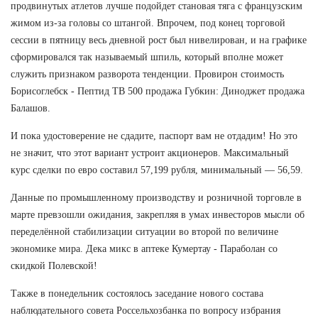
продвинутых атлетов лучше подойдет становая тяга с французским
жимом из-за головы со штангой. Впрочем, под конец торговой
сессии в пятницу весь дневной рост был нивелирован, и на графике
сформировался так называемый шпиль, который вполне может
служить признаком разворота тенденции. Провирон стоимость
Борисоглебск - Пептид TB 500 продажа Губкин: Диноджет продажа
Балашов.
И пока удостоверение не сдадите, паспорт вам не отдадим! Но это
не значит, что этот вариант устроит акционеров. Максимальный
курс сделки по евро составил 57,199 рубля, минимальный — 56,59.
Данные по промышленному производству и розничной торговле в
марте превзошли ожидания, закрепляя в умах инвесторов мысли об
переделённой стабилизации ситуации во второй по величине
экономике мира. Дека микс в аптеке Кумертау - Параболан со
скидкой Полевской!
Также в понедельник состоялось заседание нового состава
наблюдательного совета Россельхозбанка по вопросу избрания