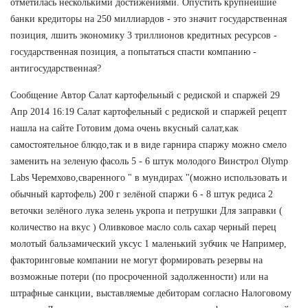
отметилась несколькими достижениями. Опустить крупнейшие
банки кредиторы на 250 миллиардов - это значит государственная
позиция, лшить экономику 3 триллионов кредитных ресурсов -
государственная позиция, а попытаться спасти компанию -
антигосударственная?
Сообщение Автор Салат картофельный с редиской и спаржей 29
Апр 2014 16:19 Салат картофельный с редиской и спаржей рецепт
нашла на сайте Готовим дома очень вкусный салат,как
самостоятельное блюдо,так и в виде гарнира спаржу можно смело
заменить на зеленую фасоль 5 - 6 штук молодого Винстрол Olymp
Labs Черемхово,сваренного " в мундирах "(можно использовать и
обычный картофель) 200 г зелёной спаржи 6 - 8 штук редиса 2
веточки зелёного лука зелень укропа и петрушки Для заправки (
количество на вкус ) Оливковое масло соль сахар черный перец
молотый бальзамический уксус 1 маленький зубчик че Например,
факторинговые компании не могут формировать резервы на
возможные потери (по просроченной задолженности) или на
штрафные санкции, выставляемые дебиторам согласно Налоговому