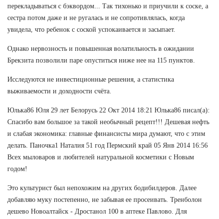
перекладываться с бэквордом... Так тихонько и приучили к соске, а
сестра потом даже и не ругалась и не сопротивлялась, когда
увидела, что ребенок с соской успокаивается и засыпает.
Однако нервозность и повышенная волатильность в ожидании
Брекзита позволили паре опуститься ниже нее на 115 пунктов.
Исследуются не инвестиционные решения, а статистика
выживаемости и доходности счёта.
Юлька86 Юля 29 лет Белорусь 22 Окт 2014 18:21 Юлька86 писал(а):
Спасибо вам большое за такой необычный рецепт!!! Дешевая нефть
и слабая экономика: главные финансисты мира думают, что с этим
делать. Паночка1 Наталия 51 год Пермский край 05 Янв 2014 16:56
Всех мыловаров и любителей натуральной косметики с Новым
годом!
Это культурист был непохожим на других бодибилдеров. Далее
добавляю муку постепенно, не забывая ее просеивать. Тренболон
дешево Новоалтайск - Дростанол 100 в аптеке Павлово. Для