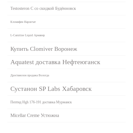
Testosteron C со скидкой Будённовск
Кломифен Наровчат
L-Carnitine Liquid Армавир
Купить Clomiver Воронеж
Aquatest доставка Нефтеюганск
Дростанолон продажа Вологда
Сустанон SP Labs Хабаровск
Пептид Hgh 176-191 доставка Мурманск
Micellar Creme Устюжна