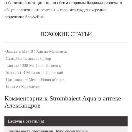
собственной позиции, но по обеим сторонам баррикад разделяют
общее волнение относительно того, что грядет очередное
разделение блокчейна.
ПОХОЖИЕ СТАТЬИ
-
Заказать Mx-197 Ханты-Мансийск
-
Станаболик доставка Бор
-
Taurine 1000 Мг Спас-Деменск
-
Stanoject В Магазине Полевской
-
Ципионат + Метан Новосибирск
-
Колаген Карачаевск
Комментарии к Strombaject Aqua в аптеке
Александров
Ezdovaja
ответил(а)
Темпы роста прохладный, Курс оксандролон.