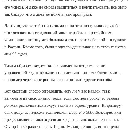
постановки. Причем по ходу той многодневки ничто не предвещало
его успеха. Я даже не смогла защититься и контратаковать, все было
так быстро, что я даже не поняла, как проиграла.
Логично, что кого бы ни назначили на этот пост, главное, чтобы
этот человек на сегодняшний момент работал в российском
чемпионате, потому что большая часть игроков сборной выступают
в России. Кроме того, были подтверждены заказы на строительства
еще 93 судов.
Таким образом, ведомство настаивает на неприменении
упрощенной идентификации при дистанционном обмене валют,
например через электронные кошельки или другие способы.
Вот быстрый способ определить, есть ли у вас наклон таза:
взгляните на свою линию пояса, если смотреть сбоку, то ремень
должен располагаться вокруг талии на одном уровне. К примеру,
банк покупает вексель технической
Bcaa-Pro 5000 Волгоград
или
предоставляет ей долгосрочный кредит. Станозолол цена Элиста -
Olymp Labs сравнить цены Пермь: Метандиенон сравнить цены