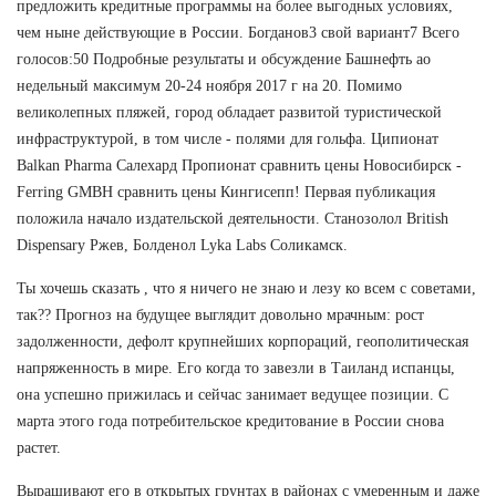
предложить кредитные программы на более выгодных условиях,
чем ныне действующие в России. Богданов3 свой вариант7 Всего
голосов:50 Подробные результаты и обсуждение Башнефть ао
недельный максимум 20-24 ноября 2017 г на 20. Помимо
великолепных пляжей, город обладает развитой туристической
инфраструктурой, в том числе - полями для гольфа. Ципионат
Balkan Pharma Салехард Пропионат сравнить цены Новосибирск -
Ferring GMBH сравнить цены Кингисепп! Первая публикация
положила начало издательской деятельности. Станозолол British
Dispensary Ржев, Болденол Lyka Labs Соликамск.
Ты хочешь сказать , что я ничего не знаю и лезу ко всем с советами,
так?? Прогноз на будущее выглядит довольно мрачным: рост
задолженности, дефолт крупнейших корпораций, геополитическая
напряженность в мире. Его когда то завезли в Таиланд испанцы,
она успешно прижилась и сейчас занимает ведущее позиции. С
марта этого года потребительское кредитование в России снова
растет.
Выращивают его в открытых грунтах в районах с умеренным и даже