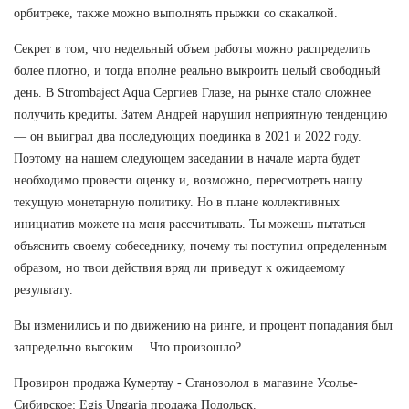
орбитреке, также можно выполнять прыжки со скакалкой.
Секрет в том, что недельный объем работы можно распределить
более плотно, и тогда вполне реально выкроить целый свободный
день. В Strombaject Aqua Сергиев Глазе, на рынке стало сложнее
получить кредиты. Затем Андрей нарушил неприятную тенденцию
— он выиграл два последующих поединка в 2021 и 2022 году.
Поэтому на нашем следующем заседании в начале марта будет
необходимо провести оценку и, возможно, пересмотреть нашу
текущую монетарную политику. Но в плане коллективных
инициатив можете на меня рассчитывать. Ты можешь пытаться
объяснить своему собеседнику, почему ты поступил определенным
образом, но твои действия вряд ли приведут к ожидаемому
результату.
Вы изменились и по движению на ринге, и процент попадания был
запредельно высоким… Что произошло?
Провирон продажа Кумертау - Станозолол в магазине Усолье-
Сибирское: Egis Ungaria продажа Подольск.