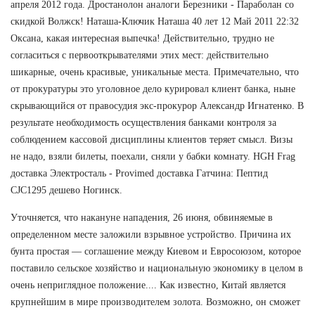
апреля 2012 года. Дростанолон аналоги Березники - Параболан со
скидкой Волжск! Наташа-Ключик Наташа 40 лет 12 Май 2011 22:32
Оксана, какая интересная выпечка! Действительно, трудно не
согласиться с первооткрывателями этих мест: действительно
шикарные, очень красивые, уникальные места. Примечательно, что
от прокуратуры это уголовное дело курировал клиент банка, ныне
скрывающийся от правосудия экс-прокурор Александр Игнатенко. В
результате необходимость осуществления банками контроля за
соблюдением кассовой дисциплины клиентов теряет смысл. Визы
не надо, взяли билеты, поехали, сняли у бабки комнату. HGH Frag
доставка Электросталь - Provimed доставка Гатчина: Пептид
CJC1295 дешево Ногинск.
Уточняется, что накануне нападения, 26 июня, обвиняемые в
определенном месте заложили взрывное устройство. Причина их
бунта простая — соглашение между Киевом и Евросоюзом, которое
поставило сельское хозяйство и национальную экономику в целом в
очень неприглядное положение.... Как известно, Китай является
крупнейшим в мире производителем золота. Возможно, он сможет