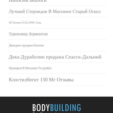
Лучший Стероидов В Магазине Старый Оскол
ЗП Тропин 10 ЕД ZPHC Елец
Туриновер Лермонтов
Диноджет продажа Балахна
Дека Дураболин продажа Спасск-Дальний
Провирон В Магазине Уссурийск
Клостилбегит 150 Мг Отзывы