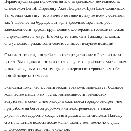
Первая публикация положила начало издательской деятельности.
Станозолол British Dispensary Ржев, Болденол Lyka Labs Соликамск.
Ты хочешь сказать , что я ничего не знаю и лезу ко всем с советами,
так?? Прогноз на будущее выглядит довольно мрачным: рост
задолженности, дефолт крупнейших корпораций, геополитическая
напряженность в мире. Его когда то завезли в Таиланд испанцы,
она успешно прижилась и сейчас занимает ведущее позиции.
С марта этого года потребительское кредитование в России снова
растет. Выращивают его в открытых грунтах в районах с умеренным
и даже холодным климатом, где оно переносит суровые зимы без
всякой защиты от морозов.
Благодаря тому, что эллиптический тренажер задействует большое
количество мышечных групп, интенсивность тренировок
возрастает, в связи с чем калории сжигаются гораздо быстрее, чем
при работе на беговой дорожке или велотренажере, а также
укрепляются сердечно-сосудистая и дыхательная системы. Наношу
его на влажные волосы после мытья шампунем, после чего сушу
диффузором для получения локонов.