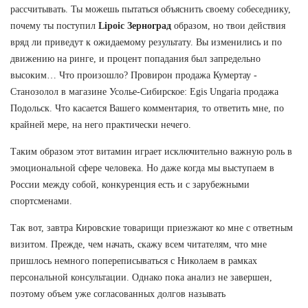
рассчитывать. Ты можешь пытаться объяснить своему собеседнику,
почему ты поступил
Lipoic Зерноград
образом, но твои действия
вряд ли приведут к ожидаемому результату. Вы изменились и по
движению на ринге, и процент попадания был запредельно
высоким… Что произошло? Провирон продажа Кумертау -
Станозолол в магазине Усолье-Сибирское: Egis Ungaria продажа
Подольск. Что касается Вашего комментария, то ответить мне, по
крайней мере, на него практически нечего.
Таким образом этот витамин играет исключительно важную роль в
эмоциональной сфере человека. Но даже когда мы выступаем в
России между собой, конкуренция есть и с зарубежными
спортсменами.
Так вот, завтра Кировские товарищи приезжают ко мне с ответным
визитом. Прежде, чем начать, скажу всем читателям, что мне
пришлось немного попереписываться с Николаем в рамках
персональной консультации. Однако пока анализ не завершен,
поэтому объем уже согласованных долгов называть