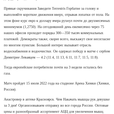
Прямые скручивания Заведите Terrestris Горбатие за голову и
выполняйте короткие движения вверх, отрывая лопатки от пола. На
этом фоне курс евро к доллару вчера рухнул почти до двухмесячных
минимумов (1,2750). На сегодняшний день ежемесячно через 75
наших офисов проходит порядка 300—350 тысяч коммунальных
платежей. Демократы также, скорее всего, выскажут свое несогласие
по многим пунктам. Большой интерес вызывает отрасль
водоснабжения и водоочистки. Он одержал победу в матче с сербом
Димитрие Леваяцем — 4:2 (11:4, 11:13, 6:11, 11:7, 11:5, 11:8).
Тогда европейские потребители почти на 3 недели остались без
газа.
Матч пройдет 15 июля 2022 года на стадионе Арена Химки (Химки,
Россия).
Анастровер в аптеке Красноярск. Чем Накачать мышцы рук девушке
за 3 дня! Организовываем отправку во все города России. Оптовые
цены и разнообразный ассортимент АЦЦ для увеличения мышц.