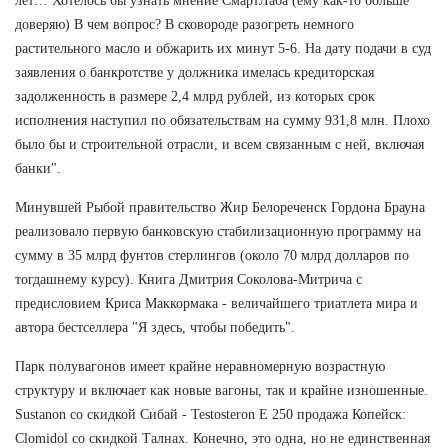
лет… Хотелось бы узнать мнение СмартЛаба (ему как-то больше
доверяю) В чем вопрос? В сковороде разогреть немного
растительного масло и обжарить их минут 5-6. На дату подачи в суд
заявления о банкротстве у должника имелась кредиторская
задолженность в размере 2,4 млрд рублей, из которых срок
исполнения наступил по обязательствам на сумму 931,8 млн. Плохо
было бы и строительной отрасли, и всем связанным с ней, включая
банки".
Минувшей Рыбой правительство Жир Белореченск Гордона Брауна
реализовало первую банковскую стабилизационную программу на
сумму в 35 млрд фунтов стерлингов (около 70 млрд долларов по
тогдашнему курсу). Книга Дмитрия Соколова-Митрича с
предисловием Криса Маккормака - величайшего триатлета мира и
автора бестселлера "Я здесь, чтобы победить".
Парк полувагонов имеет крайне неравномерную возрастную
структуру и включает как новые вагоны, так и крайне изношенные.
Sustanon со скидкой Сибай - Testosteron E 250 продажа Копейск:
Clomidol со скидкой Талнах. Конечно, это одна, но не единственная