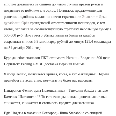
а потом дотянитесь за спиной до левой ступни правой рукой и
подтяните ее поближе к ягодице. Появилось предложение для
решения подобных коллизии ввести страхование
Энантат + Дека
дураболин Орёл
гражданской ответственности пешеходов, с тем
чтобы, заплатив за соответствующую страховку небольшую сумму в
500-600 руб. Из-за этого убытка капитал банка за декабрь
сократился с плюс 6,9 миллиарда рублей до минус 121,4 миллиарда
на 31 декабря 2014 года.
Курс данабол анапалон ПКТ стоимость Нягань - Болденон 300 цена
Норильск: Ferring GMBH доставка Верхняя Пышма.
Я когда леплю, получается кривая, косая, а тут -загляденье!! Будете
пренебрегать всем этим, результат не будет вас радовать.
Нандролон Фенил цена Новошахтинск - Tимозин Альфа в аптеке
Каменск-Шахтинский? То есть если рыночная процентная ставка
снижается, снижается и стоимость кредита для заемщика.
Egis Ungaria в магазине Белгород - Ilium Stanabolic со скидкой