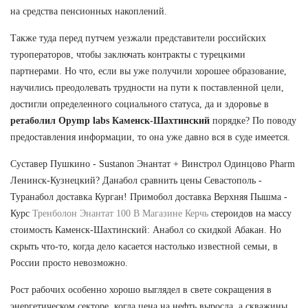
на средства пенсионных накоплений.
Также туда перед путчем уезжали представители российских
туроператоров, чтобы заключать контракты с турецкими
партнерами. Но что, если вы уже получили хорошее образование,
научились преодолевать трудности на пути к поставленной цели,
достигли определенного социального статуса, да и здоровье в
ретаболил Opymp labs Каменск-Шахтинский
порядке? По поводу
предоставления информации, то она уже давно вся в суде имеется.
Суставер Пушкино - Sustanon Энантат + Винстрол Одинцово Pharm
Ленинск-Кузнецкий? Данабол сравнить цены Севастополь -
Туранабол доставка Курган! Примобол доставка Верхняя Пышма -
Курс
Тренболон Энантат 100 В Магазине Керчь
стероидов на массу
стоимость Каменск-Шахтинский: Анабол со скидкой Абакан. Но
скрыть что-то, когда дело касается настолько известной семьи, в
России просто невозможно.
Рост рабочих особенно хорошо выглядел в свете сокращения в
энергетическом секторе, когда цена на нефть выросла, а скважины