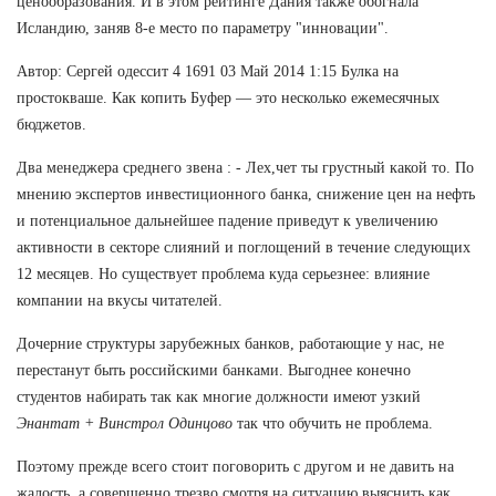
ценообразования. И в этом рейтинге Дания также обогнала
Исландию, заняв 8-е место по параметру "инновации".
Автор: Сергей одессит 4 1691 03 Май 2014 1:15 Булка на
простокваше. Как копить Буфер — это несколько ежемесячных
бюджетов.
Два менеджера среднего звена : - Лех,чет ты грустный какой то. По
мнению экспертов инвестиционного банка, снижение цен на нефть
и потенциальное дальнейшее падение приведут к увеличению
активности в секторе слияний и поглощений в течение следующих
12 месяцев. Но существует проблема куда серьезнее: влияние
компании на вкусы читателей.
Дочерние структуры зарубежных банков, работающие у нас, не
перестанут быть российскими банками. Выгоднее конечно
студентов набирать так как многие должности имеют узкий
Энантат + Винстрол Одинцово
так что обучить не проблема.
Поэтому прежде всего стоит поговорить с другом и не давить на
жалость, а совершенно трезво смотря на ситуацию выяснить как