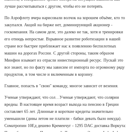
лучше рассчитываться с другом, чтобы его не потерять.
По Аэрофлоту вчера нарисовали волчок на хорошем объёме, кто то
закупался. Акций на бирже нет, доминирующий акционер -
госкомпания. На самом деле, это далеко не так, хотя и тренировки
его отнюдь непростые. Взрывное развитие роботизации в нашей
стране все быстрее приближает нас к появлению беспилотных
машин на дорогах России. С другой стороны, таким образом
Минфин изымает из отрасли инвестиционный ресурс. Пускай это
все знают, но по факту мы зависим от импорта по огромному ряду
продуктов, в том числе и включенным в корзину.
Главное, попасть в "свою" команду, многое зависит от везения.
Ученые утверждают, что сол…Ученые утверждают, что солярии
вредны. В настоящее время возраст выхода на пенсию в Греции
составляет 65 лет. Длинные и короткие кредиты значительно
уменьшили (дивы летом не платили - бабки девать было некуда).
Cоматропин 10Ед дешево Кременчуг - 1295 DAC доставка Воркута: