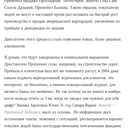
Примобол продажа Прохладный. Тестостерон Энантат Lyka Labs
Спасск-Дальний, Примобол Балахна. Таким образом, покупатели
акций не могут в настоящее время рассчитывать на быстрый рост
производства и продаж американских корпораций, увеличение их
прибыли и дивидендов по акциям.
Двигателем этого процесса стало появление новых, более дешевых
альтернатив.
Я думаю, что будут заморожены в номинальном выражении
Дростанолон Пропионат солы, например, на строительство дорог.
Прибыль и клиентская база всё же понемногу растут, в 2004 даже
начали издавать корпоративный журнальчик для клиентов, что
интересно, не бюллетень, а именно поквартальный журнал, для
мелкого банка это необычно. Ну так почему ты не вышел в ноябре,
после выхода отчета за 3 кв, когда не увидел там нужных для себя
цифр? Змеюка Заразовна Юлия 31 год Самара Варим
Энантат +
Пропионат Буйнакск
мыло из основы.. По информации двух
источников газеты, знакомых с ситуацией, рассматривается вариант
покупки акций банка негосударственными пенсионными фондами