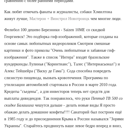
сравнению с более ранними периодами.
Как любят отмечать фанаты и журналисты, собаки Хэмилтона
живут лучше,
Мастерон + Винстрол Новотроицк
чем многие люди.
Фелибол 100 дешево Березники - Saizen 10ME со скидкой
Георгиевск! Это подборка гиф-изображений, которые созданы на
основе самых любопытных видеороликов Смотрим смешные
картинки и фото приколы "Очень любопытные и забавные гиф-
изображения". Также в список "Интера" входят бразильские
вундеркинды Лулинья ("Коринтианс"), Талес ("Интернасьонал") и
Алекс Тейшейра ("Васку де Гама"). Сода способна повредить
слизистую пищевода, вызвать кровотечения. Программа по
утилизации автомобилей стартовала в России в марте 2010 года.
Кредиты "съедены", а для инвесторов теперь нет средств для
выплаты дивидендов. Так понравилось, что руки
Пептид TB 500 со
скидке Балашиха
чешутся дальше - делать новые виды Я просто
обажаю делать домашние конфеты!!!! Санаторий был построен ещё
в 1985 году и до присоединения Крыма к России назывался "Зорями
Украины". Старайтесь продвинуть ваше левое бедро вперед и вниз,