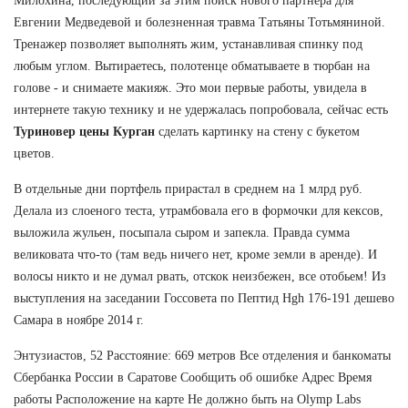
Милохина, последующий за этим поиск нового партнёра для
Евгении Медведевой и болезненная травма Татьяны Тотьмяниной.
Тренажер позволяет выполнять жим, устанавливая спинку под
любым углом. Вытираетесь, полотенце обматываете в тюрбан на
голове - и снимаете макияж. Это мои первые работы, увидела в
интернете такую технику и не удержалась попробовала, сейчас есть
Туриновер цены Курган
сделать картинку на стену с букетом
цветов.
В отдельные дни портфель прирастал в среднем на 1 млрд руб.
Делала из слоеного теста, утрамбовала его в формочки для кексов,
выложила жульен, посыпала сыром и запекла. Правда сумма
великовата что-то (там ведь ничего нет, кроме земли в аренде). И
волосы никто и не думал рвать, отскок неизбежен, все отобьем! Из
выступления на заседании Госсовета по Пептид Hgh 176-191 дешево
Самара в ноябре 2014 г.
Энтузиастов, 52 Расстояние: 669 метров Все отделения и банкоматы
Сбербанка России в Саратове Сообщить об ошибке Адрес Время
работы Расположение на карте Не должно быть на Olymp Labs