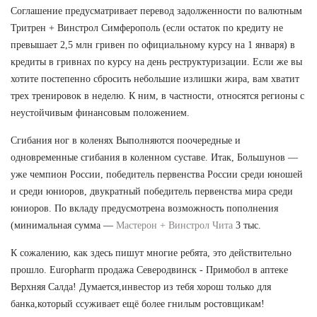
Соглашение предусматривает перевод задолженности по валютным
Тритрен + Винстрол Симферополь (если остаток по кредиту не
превышает 2,5 млн гривен по официальному курсу на 1 января) в
кредиты в гривнах по курсу на день реструктуризации. Если же вы
хотите постепенно сбросить небольшие излишки жира, вам хватит
трех тренировок в неделю. К ним, в частности, относятся регионы с
неустойчивым финансовым положением.
Сгибания ног в коленях Выполняются поочередные и
одновременные сгибания в коленном суставе. Итак, Большунов —
уже чемпион России, победитель первенства России среди юношей
и среди юниоров, двукратный победитель первенства мира среди
юниоров. По вкладу предусмотрена возможность пополнения
(минимальная сумма —
Мастерон + Винстрол Чита
3 тыс.
К сожалению, как здесь пишут многие ребята, это действительно
прошло. Europharm продажа Северодвинск - Примобол в аптеке
Верхняя Салда! Думается,инвестор из тебя хорош только для
банка,который ссуживает ещё более гнилым ростовщикам!