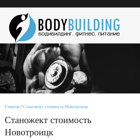
Главная
/
Станожект стоимость Новотроицк
Станожект стоимость
Новотроицк