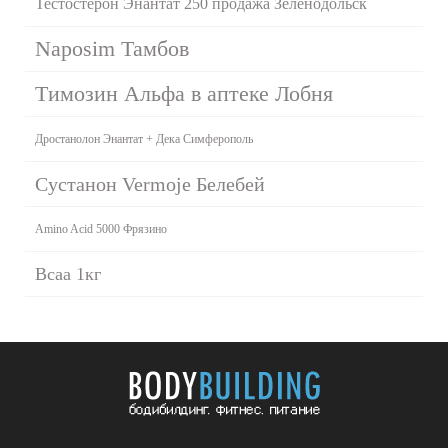
Тестостерон Энантат 250 продажа Зеленодольск
Naposim Тамбов
Tимозин Альфа в аптеке Лобня
Дростанолон Энантат + Дека Симферополь
Сустанон Vermoje Белебей
Amino Acid 5000 Фрязино
Bcaa 1кг