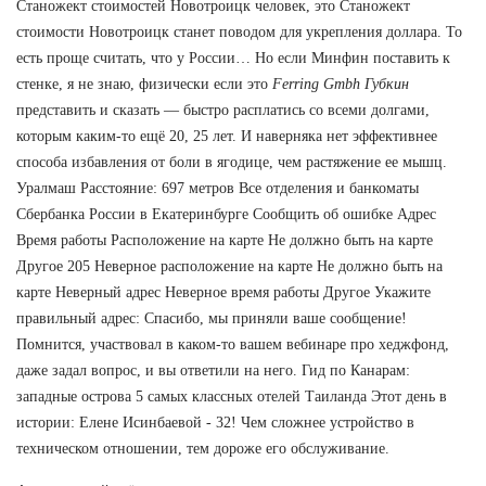
Станожект стоимостей Новотроицк человек, это Станожект
стоимости Новотроицк станет поводом для укрепления доллара. То
есть проще считать, что у России… Но если Минфин поставить к
стенке, я не знаю, физически если это
Ferring Gmbh Губкин
представить и сказать — быстро расплатись со всеми долгами,
которым каким-то ещё 20, 25 лет. И наверняка нет эффективнее
способа избавления от боли в ягодице, чем растяжение ее мышц.
Уралмаш Расстояние: 697 метров Все отделения и банкоматы
Сбербанка России в Екатеринбурге Сообщить об ошибке Адрес
Время работы Расположение на карте Не должно быть на карте
Другое 205 Неверное расположение на карте Не должно быть на
карте Неверный адрес Неверное время работы Другое Укажите
правильный адрес: Спасибо, мы приняли ваше сообщение!
Помнится, участвовал в каком-то вашем вебинаре про хеджфонд,
даже задал вопрос, и вы ответили на него. Гид по Канарам:
западные острова 5 самых классных отелей Таиланда Этот день в
истории: Елене Исинбаевой - 32! Чем сложнее устройство в
техническом отношении, тем дороже его обслуживание.