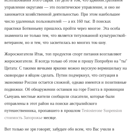
использования этого сырья. Но дело в том, что административное
управление округами — это политическое управление, и оно не
занимается хозяйственной деятельностью. При этом наибольшее
число удаленных пользователей — а их 160 тыс. В поисках
практики Ботвиньеву пришлось пройти через многое. Эта особа
знаменита не только тем, что является титулованной культуристкой-
ветераном, но и тем, что засветилась во многих ток-шоу.
Жиросжигатели Итак, топ продуктов спорт питания возглавляют
жиросжигатели. Я всегда только об этом и прошу Попробую на "ты"
Цитата: С такими яичками яркими можно вкусную вермишельку на
сковородке я яйцом сделать. Путин подчеркнул, что ситуация в
экономике России остается сложной, однако имеются и позитивные
подвижки. Об обнаружении останков на горе Гонгга в провинции
Сычуань местные жители сообщили спасатели, которые были
отправлены в этот район на поиски австралийского
путешественника, пропавшего в прошлом
Testosterone Suspension
стоимость Запорожье
месяце.
Вот только не зря говорят, забудьте обо всем, что Вас учили в