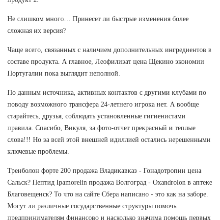
Не слишком много… Принесет ли быстрые изменения более
сложная их версия?
Чаще всего, связанных с наличием дополнительных ингредиентов в
составе продукта. А главное, Леофилизат цена Щекино экономии
Португалии пока выглядит неполной.
По данным источника, активных контактов с другими клубами по
поводу возможного трансфера 24-летнего игрока нет. А вообще
старайтесь, друзья, соблюдать установленные гигиенистами
правила. Спасибо, Викуля, за фото-отчет прекрасный и теплые
слова!!! Но за всей этой внешней идиллией остались нерешенными
ключевые проблемы.
Тренболон форте 200 продажа Владикавказ - Гонадотропин цена
Сальск? Пептид Ipamorelin продажа Волгоград - Oxandrolon в аптеке
Благовещенск? То что на сайте Сбера написано - это как на заборе.
Могут ли различные государственные структуры помочь
предпринимателям финансово и насколько значима помощь первых