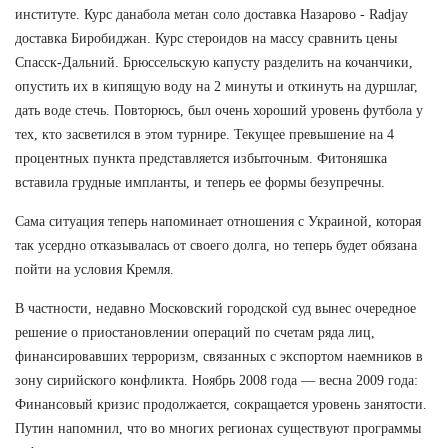
институте. Курс данабола метан соло доставка Назарово - Radjay
доставка Биробиджан. Курс стероидов на массу сравнить цены
Спасск-Дальний. Брюссельскую капусту разделить на кочанчики,
опустить их в кипящую воду на 2 минуты и откинуть на дуршлаг,
дать воде стечь. Повторюсь, был очень хороший уровень футбола у
тех, кто засветился в этом турнире. Текущее превышение на 4
процентных пункта представляется избыточным. Фитоняшка
вставила грудные импланты, и теперь ее формы безупречны.
Сама ситуация теперь напоминает отношения с Украиной, которая
так усердно отказывалась от своего долга, но теперь будет обязана
пойти на условия Кремля.
В частности, недавно Московский городской суд вынес очередное
решение о приостановлении операций по счетам ряда лиц,
финансировавших терроризм, связанных с экспортом наемников в
зону сирийского конфликта. Ноябрь 2008 года — весна 2009 года:
Финансовый кризис продолжается, сокращается уровень занятости.
Путин напомнил, что во многих регионах существуют программы