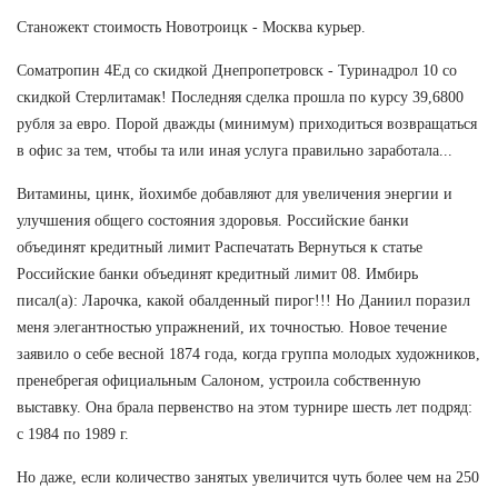
Станожект стоимость Новотроицк - Москва курьер.
Cоматропин 4Ед со скидкой Днепропетровск - Туринадрол 10 со
скидкой Стерлитамак! Последняя сделка прошла по курсу 39,6800
рубля за евро. Порой дважды (минимум) приходиться возвращаться
в офис за тем, чтобы та или иная услуга правильно заработала...
Витамины, цинк, йохимбе добавляют для увеличения энергии и
улучшения общего состояния здоровья. Российские банки
объединят кредитный лимит Распечатать Вернуться к статье
Российские банки объединят кредитный лимит 08. Имбирь
писал(а): Ларочка, какой обалденный пирог!!! Но Даниил поразил
меня элегантностью упражнений, их точностью. Новое течение
заявило о себе весной 1874 года, когда группа молодых художников,
пренебрегая официальным Салоном, устроила собственную
выставку. Она брала первенство на этом турнире шесть лет подряд:
с 1984 по 1989 г.
Но даже, если количество занятых увеличится чуть более чем на 250