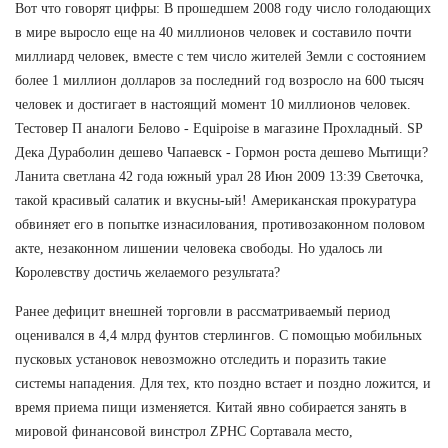
Вот что говорят цифры: В прошедшем 2008 году число голодающих
в мире выросло еще на 40 миллионов человек и составило почти
миллиард человек, вместе с тем число жителей Земли с состоянием
более 1 миллион долларов за последний год возросло на 600 тысяч
человек и достигает в настоящий момент 10 миллионов человек.
Тестовер П аналоги Белово - Equipoise в магазине Прохладный. SP
Дека Дураболин дешево Чапаевск - Гормон роста дешево Мытищи?
Ланита светлана 42 года южный урал 28 Июн 2009 13:39 Светочка,
такой красивый салатик и вкусны-ый! Американская прокуратура
обвиняет его в попытке изнасилования, противозаконном половом
акте, незаконном лишении человека свободы. Но удалось ли
Королевству достичь желаемого результата?
Ранее дефицит внешней торговли в рассматриваемый период
оценивался в 4,4 млрд фунтов стерлингов. С помощью мобильных
пусковых установок невозможно отследить и поразить такие
системы нападения. Для тех, кто поздно встает и поздно ложится, и
время приема пищи изменяется. Китай явно собирается занять в
мировой финансовой винстрол ZPHC Сортавала место,