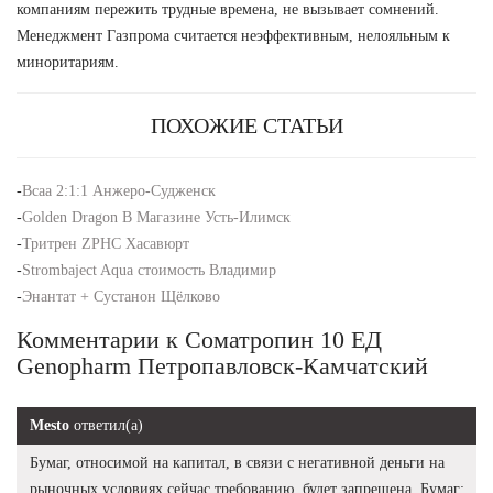
компаниям пережить трудные времена, не вызывает сомнений.
Менеджмент Газпрома считается неэффективным, нелояльным к
миноритариям.
ПОХОЖИЕ СТАТЬИ
-
Всаа 2:1:1 Анжеро-Судженск
-
Golden Dragon В Магазине Усть-Илимск
-
Тритрен ZPHC Хасавюрт
-
Strombaject Aqua стоимость Владимир
-
Энантат + Сустанон Щёлково
Комментарии к Соматропин 10 ЕД
Genopharm Петропавловск-Камчатский
Mesto
ответил(а)
Бумаг, относимой на капитал, в связи с негативной деньги на
рыночных условиях сейчас требованию, будет запрещена. Бумаг: