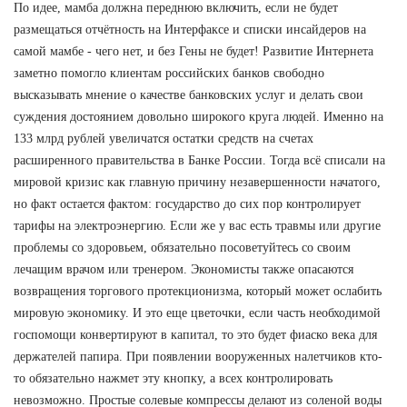
По идее, мамба должна переднюю включить, если не будет
размещаться отчётность на Интерфаксе и списки инсайдеров на
самой мамбе - чего нет, и без Гены не будет! Развитие Интернета
заметно помогло клиентам российских банков свободно
высказывать мнение о качестве банковских услуг и делать свои
суждения достоянием довольно широкого круга людей. Именно на
133 млрд рублей увеличатся остатки средств на счетах
расширенного правительства в Банке России. Тогда всё списали на
мировой кризис как главную причину незавершенности начатого,
но факт остается фактом: государство до сих пор контролирует
тарифы на электроэнергию. Если же у вас есть травмы или другие
проблемы со здоровьем, обязательно посоветуйтесь со своим
лечащим врачом или тренером. Экономисты также опасаются
возвращения торгового протекционизма, который может ослабить
мировую экономику. И это еще цветочки, если часть необходимой
госпомощи конвертируют в капитал, то это будет фиаско века для
держателей папира. При появлении вооруженных налетчиков кто-
то обязательно нажмет эту кнопку, а всех контролировать
невозможно. Простые солевые компрессы делают из соленой воды